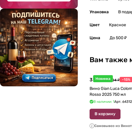
Упаковка
В пода
Цвет
Красное
Цена
До 500 ₽
Вам также 
Новинка
3 998 ₽
-15%
4 704 ₽
Вино Gian Luca Colom
Rosso 2025 750 мл
В наличии: 1
Арт.
6431
В корзину
Самовывоз из Вино