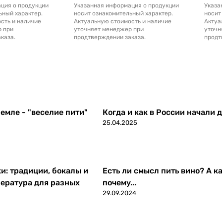
ция о продукции
Указанная информация о продукции
Указа
ьный характер.
носит ознакомительный характер.
носит
сть и наличие
Актуальную стоимость и наличие
Актуа
р при
уточняет менеджер при
уточн
каза.
продтверждении заказа.
продт
емле - "веселие пити"
Когда и как в России начали 
25.04.2025
ки: традиции, бокалы и
Есть ли смысл пить вино? А ка
ература для разных
почему...
29.09.2024