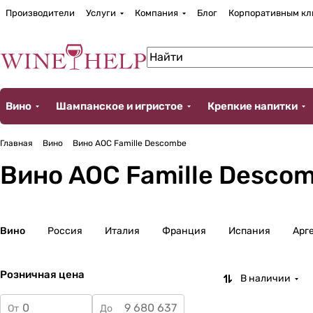
Производители
Услуги
Компания
Блог
Корпоративным кл
Вино
Шампанское и игристое
Крепкие напитки
Главная
Вино
Вино AOC Famille Descombe
Вино AOC Famille Desco
Вино
Россия
Италия
Франция
Испания
Арг
Розничная цена
В наличии
От
До