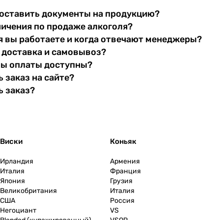
оставить документы на продукцию?
ничения по продаже алкоголя?
я вы работаете и когда отвечают менеджеры?
 доставка и самовывоз?
бы оплаты доступны?
 заказ на сайте?
ь заказ?
Виски
Коньяк
Ирландия
Армения
Италия
Франция
Япония
Грузия
Великобритания
Италия
США
Россия
Негоциант
VS