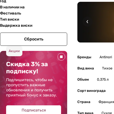
Год
В наличии на
Фестиваль
Тип виски
Выдержка виски
Сбросить
Акции
Бренды
Antinori
Скидка 3% за
Вид вина
Тихое
подписку!
Подпишитесь, чтобы не
Объем
0,375 л
пропустить важные
обновления и получить
Сорт винограда
приятный бонус к заказу.
Страна
Франци
Подписаться
Тип вина
Сухое