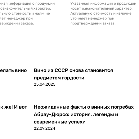
нная информация о продукции
Указанная информация о продукции
 ознакомительный характер.
носит ознакомительный характер.
льную стоимость и наличие
Актуальную стоимость и наличие
яет менеджер при
уточняет менеджер при
верждении заказа.
продтверждении заказа.
делать вино
Вино из СССР снова становится
предметом гордости
25.04.2025
к же! И вот
Неожиданные факты о винных погребах
Абрау-Дюрсо: история, легенды и
современные успехи
22.09.2024