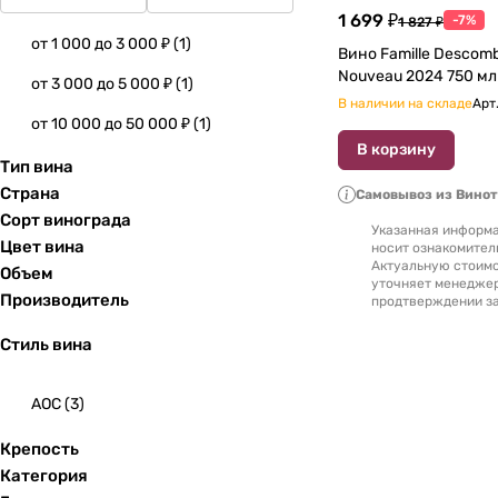
1 699 ₽
-7%
1 827 ₽
от 1 000 до 3 000 ₽
(
1
)
Вино Famille Descomb
Nouveau 2024 750 мл
от 3 000 до 5 000 ₽
(
1
)
В наличии на складе
Арт
от 10 000 до 50 000 ₽
(
1
)
В корзину
Тип вина
Страна
Самовывоз из Вино
Сорт винограда
Указанная информа
Цвет вина
носит ознакомител
Актуальную стоимо
Объем
уточняет менедже
Производитель
продтверждении за
Стиль вина
AOC
(
3
)
Крепость
Категория