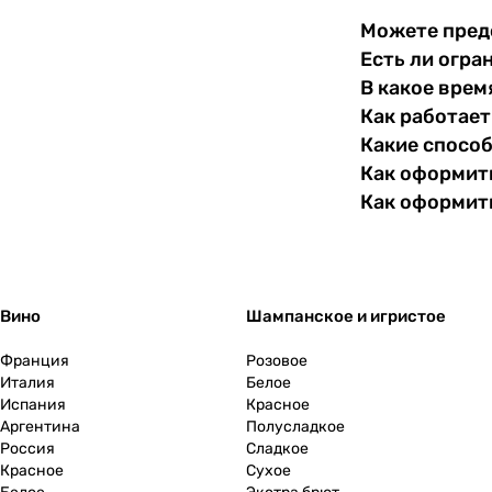
Можете пред
Есть ли огра
В какое врем
Как работает
Какие спосо
Как оформить
Как оформит
Вино
Шампанское и игристое
Франция
Розовое
Италия
Белое
Испания
Красное
Аргентина
Полусладкое
Россия
Сладкое
Красное
Сухое