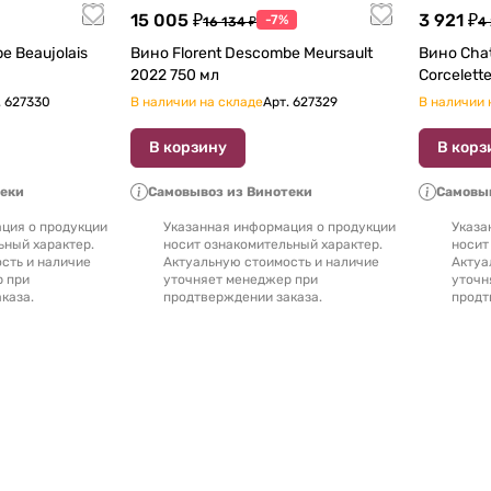
15 005 ₽
3 921 ₽
-7%
16 134 ₽
4 
e Beaujolais
Вино Florent Descombe Meursault
Вино Chat
2022 750 мл
.
627330
В наличии на складе
Арт.
627329
В наличии 
В корзину
В корз
теки
Самовывоз из Винотеки
Самовыв
ция о продукции
Указанная информация о продукции
Указа
ьный характер.
носит ознакомительный характер.
носит
сть и наличие
Актуальную стоимость и наличие
Актуа
р при
уточняет менеджер при
уточн
каза.
продтверждении заказа.
продт