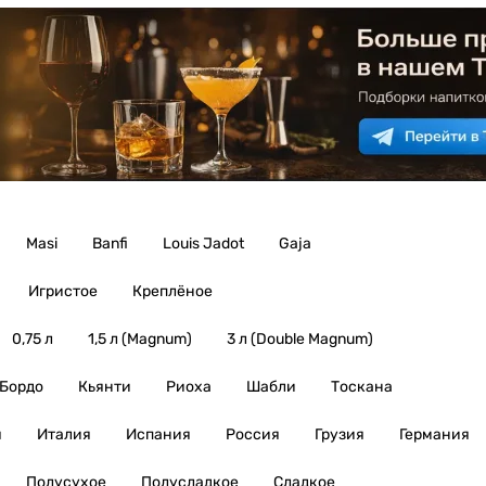
Masi
Banfi
Louis Jadot
Gaja
Игристое
Креплёное
0,75 л
1,5 л (Magnum)
3 л (Double Magnum)
Бордо
Кьянти
Риоха
Шабли
Тоскана
я
Италия
Испания
Россия
Грузия
Германия
Полусухое
Полусладкое
Сладкое