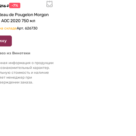
-7%
216 ₽
eau de Pougelon Morgon
Corcelette AOC 2020 750 мл
на складе
Арт.
626730
ину
оз из Винотеки
нная информация о продукции
 ознакомительный характер.
льную стоимость и наличие
яет менеджер при
верждении заказа.