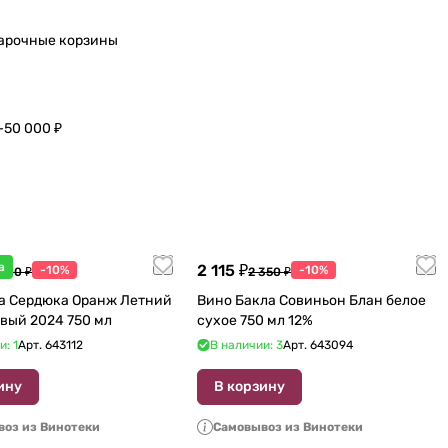
арочные корзины
–50 000 ₽
а
2 115 ₽
-10%
-10%
 600 ₽
2 350 ₽
а Сердюка Оранж Летний
Вино Бакла Совиньон Блан белое
вый 2024 750 мл
сухое 750 мл 12%
и: 1
Арт.
643112
В наличии: 3
Арт.
643094
ину
В корзину
оз из Винотеки
Самовывоз из Винотеки