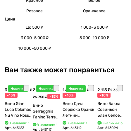
Красное
Белое
Розовое
Оранжевое
Цена
До 500 ₽
1 000–3 000 ₽
3 000–5 000 ₽
5 000–10 000 ₽
10 000–50 000 ₽
Вам также может понравиться
Новинка
Новинка
Новинка
3 998 ₽
22 738 ₽
1 440 ₽
2 115 ₽
4 704 ₽
1 600 ₽
2 350 ₽
-15%
-10%
-10%
-15%
26 750 ₽
Вино Gian
Вино Дача
Вино Бакла
Вино
Luca Colombo
Сердюка Оранж
Совиньон
Serragghia
Nu Vino Rosso
Летний
Блан белое
Fanino Terre
2025 750 мл
Сибирьковый
сухое 750 мл
Siciliane IGP
В наличии: 1
В наличии: 1
В наличии: 3
В наличии: 1
2024 750 мл
12%
Арт.
643123
Арт.
643112
Арт.
643094
2022 750 мл
Арт.
643117