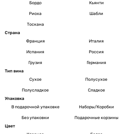
Бордо
Кьянти
Риоха
Шабли
Тоскана
Страна
Франция
Италия
Испания
Россия
Грузия
Германия
Тип вина
Сухое
Полусухое
Полусладкое
Сладкое
Упаковка
В подарочной упаковке
Наборы/Коробки
Без упаковки
Подарочные корзины
Цвет