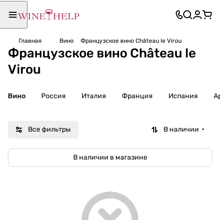
Главная
Вино
Французское вино Château le Virou
Французское вино Château le
Virou
Вино
Россия
Италия
Франция
Испания
А
Все фильтры
В наличии
В наличии в магазине