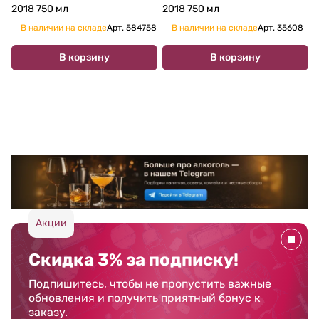
2018 750 мл
2018 750 мл
В наличии на складе
Арт.
584758
В наличии на складе
Арт.
35608
В корзину
В корзину
Акции
Скидка 3% за подписку!
Подпишитесь, чтобы не пропустить важные
обновления и получить приятный бонус к
заказу.