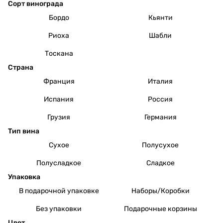
Сорт винограда
Бордо
Кьянти
Риоха
Шабли
Тоскана
Страна
Франция
Италия
Испания
Россия
Грузия
Германия
Тип вина
Сухое
Полусухое
Полусладкое
Сладкое
Упаковка
В подарочной упаковке
Наборы/Коробки
Без упаковки
Подарочные корзины
Цвет