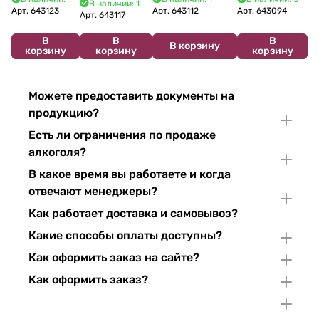
В наличии: 1
2024 750 мл
12%
Арт.
643123
Арт.
643112
Арт.
643094
2022 750 мл
Арт.
643117
В
В
В
В корзину
корзину
корзину
корзину
Можете предоставить документы на
продукцию?
Есть ли ограничения по продаже
алкоголя?
В какое время вы работаете и когда
отвечают менеджеры?
Как работает доставка и самовывоз?
Какие способы оплаты доступны?
Как оформить заказ на сайте?
Как оформить заказ?