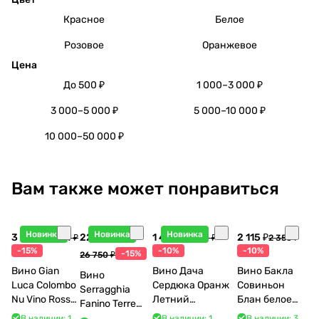
Красное
Белое
Розовое
Оранжевое
Цена
До 500 ₽
1 000–3 000 ₽
3 000–5 000 ₽
5 000–10 000 ₽
10 000–50 000 ₽
Вам также может понравиться
Новинка
Новинка
Новинка
3 998 ₽
22 738 ₽
1 440 ₽
2 115 ₽
4 704 ₽
1 600 ₽
2 350 ₽
-15%
-10%
-10%
-15%
26 750 ₽
Вино Gian
Вино Дача
Вино Бакла
Вино
Luca Colombo
Сердюка Оранж
Совиньон
Serragghia
Nu Vino Rosso
Летний
Блан белое
Fanino Terre
2025 750 мл
Сибирьковый
сухое 750 мл
Siciliane IGP
В наличии: 1
В наличии: 1
В наличии: 3