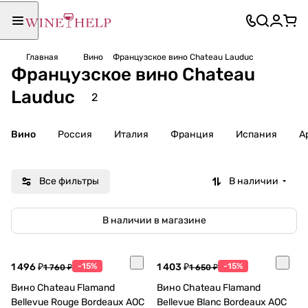
Главная
Вино
Французское вино Chateau Lauduc
Французское вино Chateau
Lauduc
2
Вино
Россия
Италия
Франция
Испания
А
Все фильтры
В наличии
В наличии в магазине
1 496 ₽
-15%
1 403 ₽
-15%
1 760 ₽
1 650 ₽
Вино Chateau Flamand
Вино Chateau Flamand
Bellevue Rouge Bordeaux AOC
Bellevue Blanc Bordeaux AOC