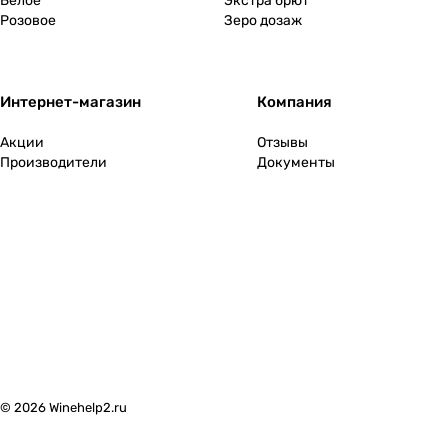
Белое
Экстра брют
Розовое
Зеро дозаж
Финляндия
0
Франция
4
Интернет-магазин
Компания
Хорватия
0
Акции
Отзывы
Производители
Документы
Черногория
0
Чехия
0
Чили
0
Швейцария
0
ЮАР
0
© 2026 Winehelp2.ru
Южная Осетия
0