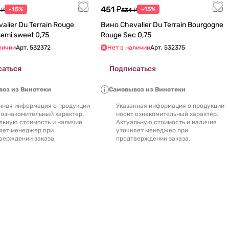
451 ₽
-15%
-15%
 ₽
531 ₽
alier Du Terrain Rouge
Вино Chevalier Du Terrain Bourgogne
Moelleux semi sweet 0,75
Rouge Sec 0,75
личии
Арт.
532372
Нет в наличии
Арт.
532375
саться
Подписаться
оз из Винотеки
Самовывоз из Винотеки
нная информация о продукции
Указанная информация о продукции
 ознакомительный характер.
носит ознакомительный характер.
льную стоимость и наличие
Актуальную стоимость и наличие
яет менеджер при
уточняет менеджер при
верждении заказа.
продтверждении заказа.