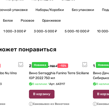
рочной упаковке
Наборы/Коробки
Без упаковки
Под
Белое
Розовое
Оранжевое
1 000–3 000 ₽
3 000–5 000 ₽
5 000–10 000 ₽
10 000
может понравиться
Новинка
Новинк
22 738 ₽
1 440 ₽
-15%
26 750 ₽
1
bo Nu Vino
Вино Serragghia Fanino Terre Siciliane
Вино Дач
IGP 2022 750 мл
Сибирько
23
В наличии: 1
Арт.
643117
В наличи
В корзину
В корз
теки
Самовывоз из Винотеки
Самовыв