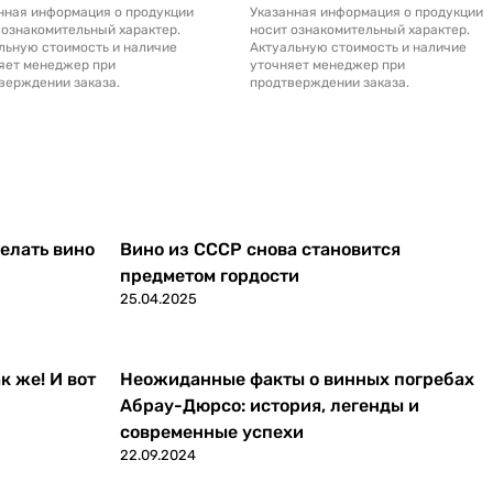
нная информация о продукции
Указанная информация о продукции
 ознакомительный характер.
носит ознакомительный характер.
льную стоимость и наличие
Актуальную стоимость и наличие
яет менеджер при
уточняет менеджер при
верждении заказа.
продтверждении заказа.
делать вино
Вино из СССР снова становится
предметом гордости
25.04.2025
к же! И вот
Неожиданные факты о винных погребах
Абрау-Дюрсо: история, легенды и
современные успехи
22.09.2024