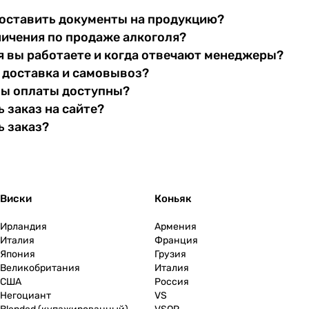
оставить документы на продукцию?
ничения по продаже алкоголя?
я вы работаете и когда отвечают менеджеры?
 доставка и самовывоз?
бы оплаты доступны?
 заказ на сайте?
ь заказ?
Виски
Коньяк
Ирландия
Армения
Италия
Франция
Япония
Грузия
Великобритания
Италия
США
Россия
Негоциант
VS