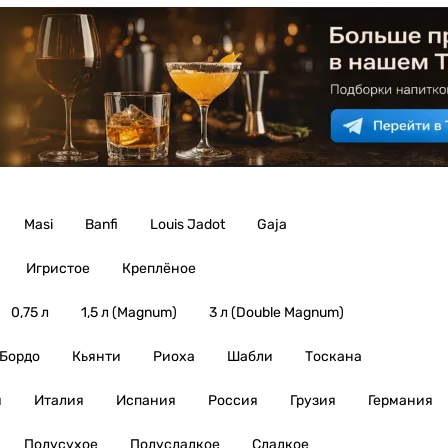
Masi
Banfi
Louis Jadot
Gaja
Игристое
Креплёное
0,75 л
1,5 л (Magnum)
3 л (Double Magnum)
Бордо
Кьянти
Риоха
Шабли
Тоскана
я
Италия
Испания
Россия
Грузия
Германия
Полусухое
Полусладкое
Сладкое