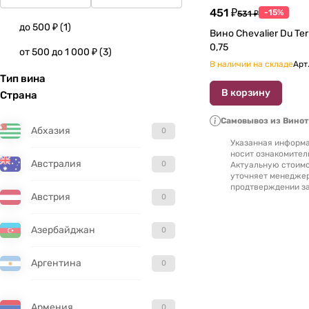
451 ₽
-15%
531 ₽
до 500 ₽
(
1
)
Вино Chevalier Du Ter
0,75
от 500 до 1 000 ₽
(
3
)
В наличии на складе
Арт
Тип вина
В корзину
Страна
Самовывоз из Вино
Абхазия
0
Указанная информа
носит ознакомител
Австралия
0
Актуальную стоимо
уточняет менедже
продтверждении за
Австрия
0
Азербайджан
0
Аргентина
0
Армения
0