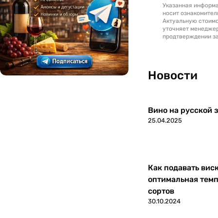
Указанная информа
Люксембург
0
носит ознакомител
Актуальную стоимо
уточняет менедже
Македония
0
продтверждении за
Марокко
0
Новости
Молдавия
0
Новая Зеландия
0
Вино на русской з
25.04.2025
Португалия
0
Россия
0
Как подавать вис
Румыния
0
оптимальная темп
сортов
Северная Македония
0
30.10.2024
Сербия
0