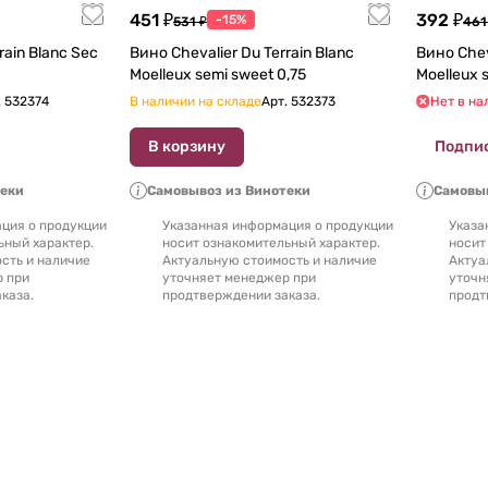
451 ₽
392 ₽
-15%
531 ₽
461
rain Blanc Sec
Вино Chevalier Du Terrain Blanc
Вино Chev
Moelleux semi sweet 0,75
.
532374
В наличии на складе
Арт.
532373
Нет в на
В корзину
Подпи
теки
Самовывоз из Винотеки
Самовыв
ция о продукции
Указанная информация о продукции
Указа
ьный характер.
носит ознакомительный характер.
носит
сть и наличие
Актуальную стоимость и наличие
Актуа
р при
уточняет менеджер при
уточн
каза.
продтверждении заказа.
продт