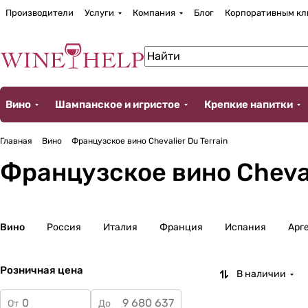
Производители
Услуги
Компания
Блог
Корпоративным кл
Вино
Шампанское и игристое
Крепкие напитки
Главная
Вино
Французское вино Chevalier Du Terrain
Французское вино Cheval
Вино
Россия
Италия
Франция
Испания
Арг
Розничная цена
В наличии
От
До