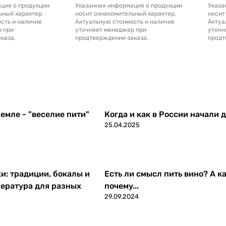
ция о продукции
Указанная информация о продукции
Указа
ьный характер.
носит ознакомительный характер.
носит
сть и наличие
Актуальную стоимость и наличие
Актуа
р при
уточняет менеджер при
уточн
каза.
продтверждении заказа.
продт
емле - "веселие пити"
Когда и как в России начали 
25.04.2025
ки: традиции, бокалы и
Есть ли смысл пить вино? А ка
ература для разных
почему...
29.09.2024