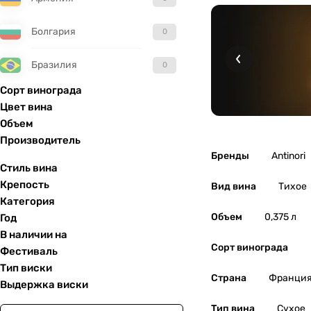
Болгария
0
Бразилия
0
Сорт винограда
Великобритания
0
Цвет вина
Объем
Венгрия
0
Производитель
Бренды
Antinori
Гватемала
0
Стиль вина
Крепость
Вид вина
Тихое
Германия
0
Категория
Объем
0,375 л
Год
Греция
0
В наличии на
Сорт винограда
Фестиваль
Грузия
0
Тип виски
Страна
Франци
Выдержка виски
Израиль
0
Тип вина
Сухое