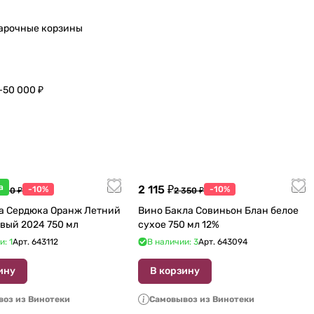
арочные корзины
–50 000 ₽
а
2 115 ₽
-10%
-10%
 600 ₽
2 350 ₽
а Сердюка Оранж Летний
Вино Бакла Совиньон Блан белое
вый 2024 750 мл
сухое 750 мл 12%
и: 1
Арт.
643112
В наличии: 3
Арт.
643094
ину
В корзину
оз из Винотеки
Самовывоз из Винотеки