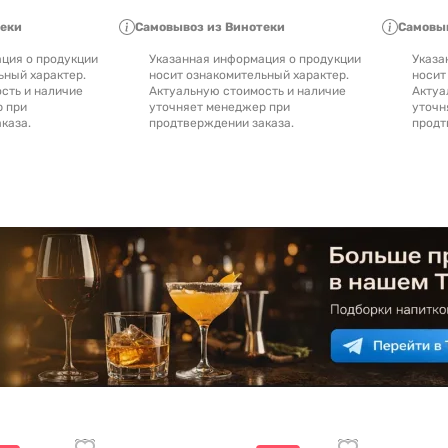
теки
Самовывоз из Винотеки
Самовыв
ция о продукции
Указанная информация о продукции
Указа
ьный характер.
носит ознакомительный характер.
носит
сть и наличие
Актуальную стоимость и наличие
Актуа
р при
уточняет менеджер при
уточн
каза.
продтверждении заказа.
продт