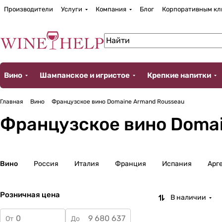
Производители
Услуги
Компания
Блог
Корпоративным кл
Вино
Шампанское и игристое
Крепкие напитки
Главная
Вино
Французское вино Domaine Armand Rousseau
Французское вино Doma
Вино
Россия
Италия
Франция
Испания
Арг
Розничная цена
В наличии
От
До