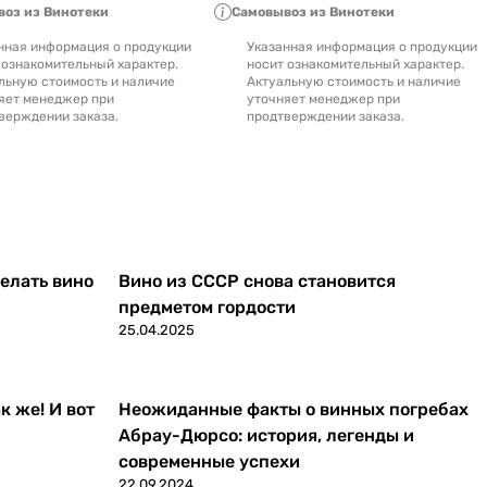
оз из Винотеки
Самовывоз из Винотеки
нная информация о продукции
Указанная информация о продукции
 ознакомительный характер.
носит ознакомительный характер.
льную стоимость и наличие
Актуальную стоимость и наличие
яет менеджер при
уточняет менеджер при
верждении заказа.
продтверждении заказа.
делать вино
Вино из СССР снова становится
предметом гордости
25.04.2025
к же! И вот
Неожиданные факты о винных погребах
Абрау-Дюрсо: история, легенды и
современные успехи
22.09.2024