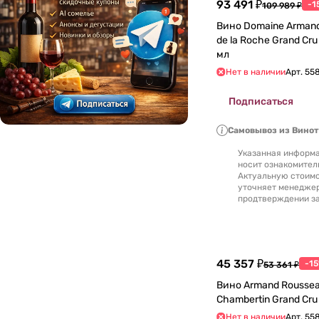
93 491 ₽
-1
109 989 ₽
Люксембург
0
Вино Domaine Armand
de la Roche Grand Cru AOC 2018 750
мл
Македония
0
Нет в наличии
Арт.
55
Марокко
0
Подписаться
Молдавия
0
Самовывоз из Вино
Указанная информа
Новая Зеландия
0
носит ознакомител
Актуальную стоимо
уточняет менедже
Португалия
0
продтверждении за
Россия
0
Румыния
45 357 ₽
0
-1
53 361 ₽
Вино Armand Rousse
Северная Македония
0
Нет в наличии
Арт.
558