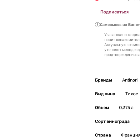
Сербия
0
Подписаться
Словакия
0
Самовывоз из Вино
Указанная информа
Словения
0
носит ознакомител
Актуальную стоимо
уточняет менедже
США
0
продтверждении за
Тунис
0
Бренды
Antinori
Турция
0
Вид вина
Тихое
Узбекистан
0
Объем
0,375 л
Украина
0
Сорт винограда
Уругвай
0
Страна
Франци