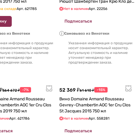
St Jacques 2017 750 мл
Рюшот Шамбертен Гран Крю Кло де
Рюшот 2018 750 мл
на складе
Арт.
621785
Нет в наличии
Арт.
22256
ину
Подписаться
оз из Винотеки
Самовывоз из Винотеки
нная информация о продукции
Указанная информация о продукции
 ознакомительный характер.
носит ознакомительный характер.
льную стоимость и наличие
Актуальную стоимость и наличие
яет менеджер при
уточняет менеджер при
верждении заказа.
продтверждении заказа.
₽
52 369 ₽
-7%
-15%
564 672 ₽
61 610 ₽
aine Armand Rousseau
Вино Domaine Armand Rousseau
mbertin AOC 1er Cru Clos
Gevrey-Сhambertin AOC 1er Cru Clos
St Jacques 2019 750 мл
St Jacques 2015 750 мл
личии
Арт.
621786
Нет в наличии
Арт.
558281
саться
Подписаться