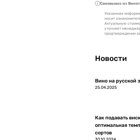
Самовывоз из Вино
Япония
0
Указанная информа
носит ознакомител
Актуальную стоимо
уточняет менедже
продтверждении за
Новости
Вино на русской з
25.04.2025
Как подавать вис
оптимальная темп
сортов
30.10.2024