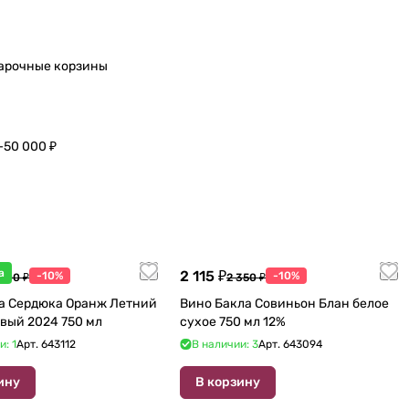
арочные корзины
–50 000 ₽
а
2 115 ₽
-10%
-10%
 600 ₽
2 350 ₽
а Сердюка Оранж Летний
Вино Бакла Совиньон Блан белое
вый 2024 750 мл
сухое 750 мл 12%
и: 1
Арт.
643112
В наличии: 3
Арт.
643094
ину
В корзину