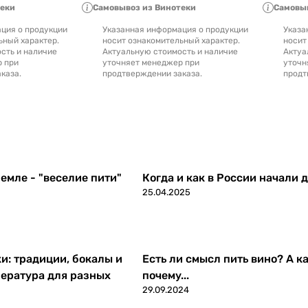
теки
Самовывоз из Винотеки
Самовыв
ция о продукции
Указанная информация о продукции
Указа
ьный характер.
носит ознакомительный характер.
носит
сть и наличие
Актуальную стоимость и наличие
Актуа
р при
уточняет менеджер при
уточн
каза.
продтверждении заказа.
продт
емле - "веселие пити"
Когда и как в России начали 
25.04.2025
ки: традиции, бокалы и
Есть ли смысл пить вино? А ка
ература для разных
почему...
29.09.2024