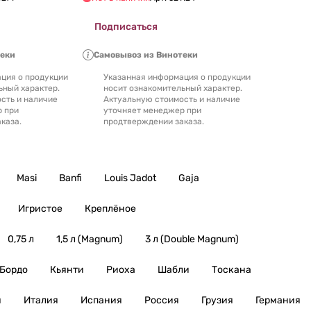
Подписаться
теки
Самовывоз из Винотеки
ция о продукции
Указанная информация о продукции
ьный характер.
носит ознакомительный характер.
сть и наличие
Актуальную стоимость и наличие
р при
уточняет менеджер при
каза.
продтверждении заказа.
Masi
Banfi
Louis Jadot
Gaja
Игристое
Креплёное
0,75 л
1,5 л (Magnum)
3 л (Double Magnum)
Бордо
Кьянти
Риоха
Шабли
Тоскана
я
Италия
Испания
Россия
Грузия
Германия