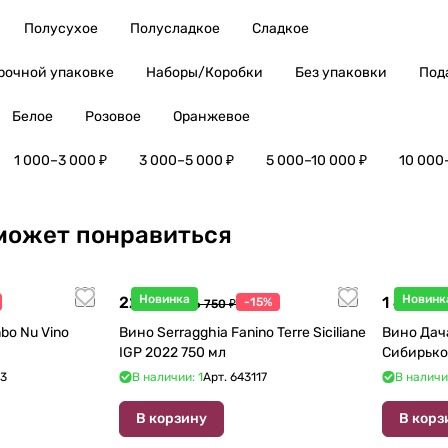
Полусухое
Полусладкое
Сладкое
рочной упаковке
Наборы/Коробки
Без упаковки
Под
Белое
Розовое
Оранжевое
1 000–3 000 ₽
3 000–5 000 ₽
5 000–10 000 ₽
10 000
может понравиться
Новинка
Новинк
22 738 ₽
1 440 ₽
-15%
26 750 ₽
1
bo Nu Vino
Вино Serragghia Fanino Terre Siciliane
Вино Дач
IGP 2022 750 мл
Сибирько
23
В наличии: 1
Арт.
643117
В наличи
В корзину
В корз