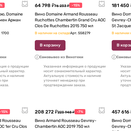
64 798 ₽
181 450 
5%
-15%
76 233 ₽
рю, Domaine
Вино Domaine Armand Rousseau
Вино Dom
мен Арман
Ruchottes Chambertin Grand Cru AOC
Gevrey-Сha
Clos De Ruchottes 2015 750 мл
St Jacque
.
1700
В наличии на складе
Арт.
558279
В наличии 
В корзину
В корз
теки
Самовывоз из Винотеки
Самовыв
ция о продукции
Указанная информация о продукции
Указа
ьный характер.
носит ознакомительный характер.
носит
сть и наличие
Актуальную стоимость и наличие
Актуа
р при
уточняет менеджер при
уточн
каза.
продтверждении заказа.
продт
208 272 ₽
457 616 
-15%
-7%
223 948 ₽
d Rousseau
Вино Armand Rousseau Gevrey-
Вино Dom
er Cru Clos
Chambertin АОC 2019 750 мл
Gevrey-Сha