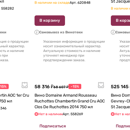
0 мл
В наличии на складе
Арт.
620848
.
558282
В наличии 
В корзину
В корз
теки
Самовывоз из Винотеки
Самовыв
ция о продукции
Указанная информация о продукции
Указа
ьный характер.
носит ознакомительный характер.
носит
сть и наличие
Актуальную стоимость и наличие
Актуа
р при
уточняет менеджер при
уточн
каза.
продтверждении заказа.
продт
58 316 ₽
525 145 
-15%
-15%
68 607 ₽
in AOC 1er Cru
Вино Domaine Armand Rousseau
Вино Dom
ues 2018 750 мл
Ruchottes Chambertin Grand Cru AOC
Gevrey-Сha
Clos De Ruchottes 2014 750 мл
9346
Нет в наличии
Арт.
558269
Нет в на
Подписаться
Подпи