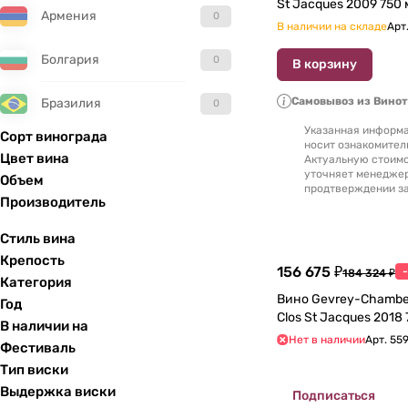
St Jacques 2009 75
Армения
0
В наличии на складе
Арт
Болгария
0
В корзину
Самовывоз из Вино
Бразилия
0
Указанная информа
Сорт винограда
носит ознакомител
Великобритания
0
Цвет вина
Актуальную стоимо
уточняет менедже
Объем
продтверждении за
Венгрия
0
Производитель
Гватемала
0
Стиль вина
Крепость
156 675 ₽
184 324 ₽
Германия
0
Категория
Вино Gevrey-Сhambert
Год
Clos St Jacq
Греция
0
В наличии на
Нет в наличии
Арт.
55
Фестиваль
Грузия
0
Тип виски
Выдержка виски
Подписаться