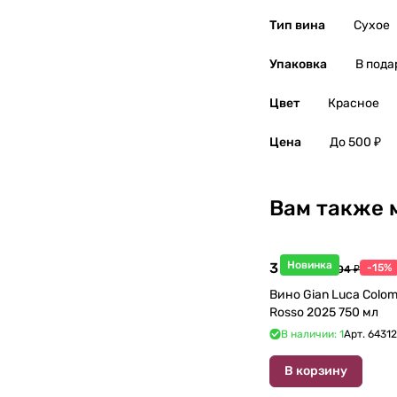
Филиппины
0
Тип вина
Сухое
Финляндия
0
Упаковка
В пода
Франция
18
Цвет
Красное
Хорватия
0
Цена
До 500 ₽
Черногория
0
Вам также 
Чехия
0
Чили
0
Новинка
3 998 ₽
-15%
4 704 ₽
Вино Gian Luca Colom
Швейцария
0
Rosso 2025 750 мл
В наличии: 1
Арт.
6431
ЮАР
0
В корзину
Южная Осетия
0