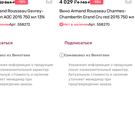
4 029 ₽
-15%
-15%
22 864 ₽
4 740 ₽
and Rousseau Gevrey-
Вино Armand Rousseau Charmes-
Chambertin АОC 2015 750 мл 13%
Chambertin Grand Cru red 2015 750 мл
личии
Арт.
558272
Нет в наличии
Арт.
558270
саться
Подписаться
оз из Винотеки
Самовывоз из Винотеки
нная информация о продукции
Указанная информация о продукции
 ознакомительный характер.
носит ознакомительный характер.
льную стоимость и наличие
Актуальную стоимость и наличие
яет менеджер при
уточняет менеджер при
верждении заказа.
продтверждении заказа.