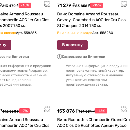
₽
71 279 ₽
-15%
-15%
213 470 ₽
83 858 ₽
aine Armand Rousseau
Вино Domaine Armand Rousseau
mbertin AOC 1er Cru Clos
Gevrey-Сhambertin AOC 1er Cru Clos
s 2007 750 мл
St Jacques 2014 750 мл
на складе
Арт.
558283
В наличии на складе
Арт.
558280
ину
В корзину
оз из Винотеки
Самовывоз из Винотеки
нная информация о продукции
Указанная информация о продукции
 ознакомительный характер.
носит ознакомительный характер.
льную стоимость и наличие
Актуальную стоимость и наличие
яет менеджер при
уточняет менеджер при
верждении заказа.
продтверждении заказа.
₽
153 876 ₽
-7%
-15%
492 060 ₽
181 031 ₽
aine Armand Rousseau
Вино Ruchottes Chambertin Grand Cru
mbertin AOC 1er Cru Clos
AOC Clos De Ruchottes Арман Руссо