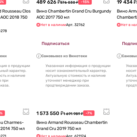
489 626 ₽
19 434 ₽
5%
-15%
576 030 ₽
 Rousseau Clos
Вино Chambertin Grand Cru Burgundy
Вино Arm
AOC 2017 750 мл
Нет в наличии
Арт.
32762
Нет в на
8278
Подписаться
Подпи
теки
Самовывоз из Винотеки
Самовыв
ция о продукции
Указанная информация о продукции
Указа
ьный характер.
носит ознакомительный характер.
носит
сть и наличие
Актуальную стоимость и наличие
Актуа
р при
уточняет менеджер при
уточн
каза.
продтверждении заказа.
продт
1 573 550 ₽
5%
-7%
1 691 989 ₽
au Charmes-
Вино Armand Rousseau Chambertin
Chambertin Grand Cru 2014 750 мл
Grand Cru 2019 750 мл
271
Нет в наличии
Арт.
621124