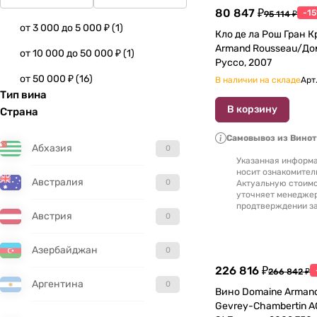
80 847 ₽
-1
95 114 ₽
от 3 000 до 5 000 ₽
(
1
)
Кло де ла Рош Гран К
Armand Rousseau/До
от 10 000 до 50 000 ₽
(
1
)
Руссо, 2007
от 50 000 ₽
(
16
)
В наличии на складе
Арт
Тип вина
В корзину
Страна
Самовывоз из Вино
Абхазия
0
Указанная информа
носит ознакомител
Австралия
0
Актуальную стоимо
уточняет менедже
продтверждении за
Австрия
0
Азербайджан
0
226 816 ₽
266 842 ₽
Аргентина
0
Вино Domaine Arman
Gevrey-Сhambertin AOC 1