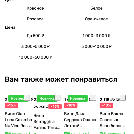
Красное
Белое
Розовое
Оранжевое
Цена
До 500 ₽
1 000–3 000 ₽
3 000–5 000 ₽
5 000–10 000 ₽
10 000–50 000 ₽
Вам также может понравиться
Новинка
Новинка
Новинка
3 998 ₽
22 738 ₽
1 440 ₽
2 115 ₽
4 704 ₽
1 600 ₽
2 350 ₽
-15%
-10%
-10%
-15%
26 750 ₽
Вино Gian
Вино Дача
Вино Бакла
Вино
Luca Colombo
Сердюка Оранж
Совиньон
Serragghia
Nu Vino Rosso
Летний
Блан белое
Fanino Terre
2025 750 мл
Сибирьковый
сухое 750 мл
Siciliane IGP
В наличии: 1
В наличии: 1
В наличии: 3