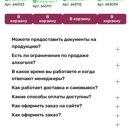
В наличии: 1
2024 750 мл
12%
Арт.
643123
Арт.
643112
Арт.
643094
2022 750 мл
Арт.
643117
В
В
В
В корзину
корзину
корзину
корзину
Можете предоставить документы на
продукцию?
Есть ли ограничения по продаже
алкоголя?
В какое время вы работаете и когда
отвечают менеджеры?
Как работает доставка и самовывоз?
Какие способы оплаты доступны?
Как оформить заказ на сайте?
Как оформить заказ?