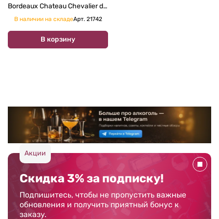
Bordeaux Chateau Chevalier de
Larquey 2013 750 мл
В наличии на складе
Арт.
21742
В корзину
Акции
Скидка 3% за подписку!
Подпишитесь, чтобы не пропустить важные
обновления и получить приятный бонус к
заказу.