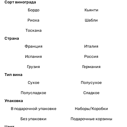
Сорт винограда
Бордо
Кьянти
Риоха
Шабли
Тоскана
Страна
Франция
Италия
Испания
Россия
Грузия
Германия
Тип вина
Сухое
Полусухое
Полусладкое
Сладкое
Упаковка
В подарочной упаковке
Наборы/Коробки
Без упаковки
Подарочные корзины
Цвет