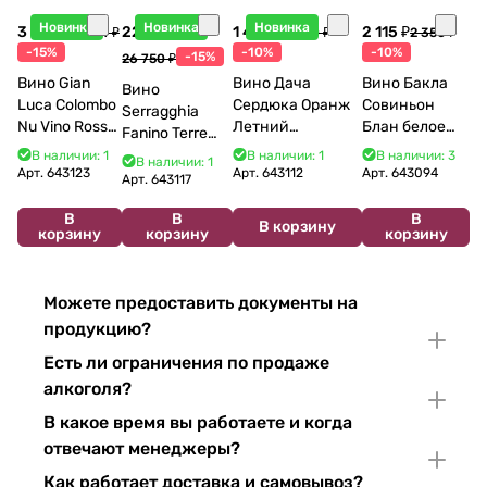
Новинка
Новинка
Новинка
3 998 ₽
22 738 ₽
1 440 ₽
2 115 ₽
4 704 ₽
1 600 ₽
2 350 ₽
-15%
-10%
-10%
-15%
26 750 ₽
Вино Gian
Вино Дача
Вино Бакла
Вино
Luca Colombo
Сердюка Оранж
Совиньон
Serragghia
Nu Vino Rosso
Летний
Блан белое
Fanino Terre
2025 750 мл
Сибирьковый
сухое 750 мл
Siciliane IGP
В наличии: 1
В наличии: 1
В наличии: 3
В наличии: 1
2024 750 мл
12%
Арт.
643123
Арт.
643112
Арт.
643094
2022 750 мл
Арт.
643117
В
В
В
В корзину
корзину
корзину
корзину
Можете предоставить документы на
продукцию?
Есть ли ограничения по продаже
алкоголя?
В какое время вы работаете и когда
отвечают менеджеры?
Как работает доставка и самовывоз?