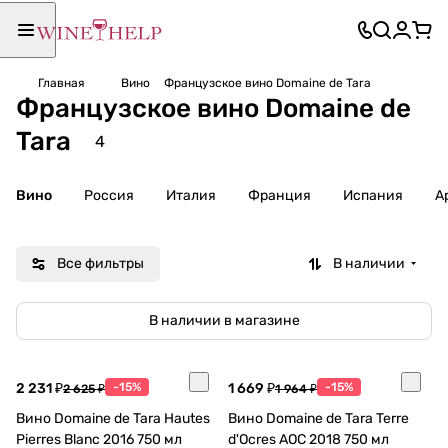
Главная
Вино
Французское вино Domaine de Tara
Французское вино Domaine de
Tara
4
Вино
Россия
Италия
Франция
Испания
А
Все фильтры
В наличии
В наличии в магазине
2 231 ₽
-15%
1 669 ₽
-15%
2 625 ₽
1 964 ₽
Вино Domaine de Tara Hautes
Вино Domaine de Tara Terre
Pierres Blanc 2016 750 мл
d'Ocres AOC 2018 750 мл