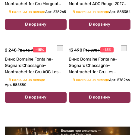
Montrachet 1er Cru Morgeot
Montrachet AOC Rouge 2017
AOC Blanc 2017 750 мл
750 мл
В наличии на складе
Арт.
578265
В наличии на складе
Арт.
585384
В корзину
В корзину
2 248 ₽
-15%
13 490 ₽
-15%
2 645 ₽
15 870 ₽
Вино Domaine Fontaine-
Вино Domaine Fontaine-
Gagnard Chassagne-
Gagnard Chassagne-
Montrachet 1er Cru AOC Les
Montrachet 1er Cru Les
Vergers Blanc 2017 750 мл
Caillerets Blanc 2017 750 мл
В наличии на складе
В наличии на складе
Арт.
578266
Арт.
585380
В корзину
В корзину