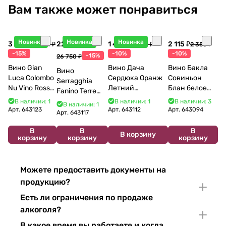
Вам также может понравиться
Новинка
Новинка
Новинка
3 998 ₽
22 738 ₽
1 440 ₽
2 115 ₽
4 704 ₽
1 600 ₽
2 350 ₽
-15%
-10%
-10%
-15%
26 750 ₽
Вино Gian
Вино Дача
Вино Бакла
Вино
Luca Colombo
Сердюка Оранж
Совиньон
Serragghia
Nu Vino Rosso
Летний
Блан белое
Fanino Terre
2025 750 мл
Сибирьковый
сухое 750 мл
Siciliane IGP
В наличии: 1
В наличии: 1
В наличии: 3
В наличии: 1
2024 750 мл
12%
Арт.
643123
Арт.
643112
Арт.
643094
2022 750 мл
Арт.
643117
В
В
В
В корзину
корзину
корзину
корзину
Можете предоставить документы на
продукцию?
Есть ли ограничения по продаже
алкоголя?
В какое время вы работаете и когда