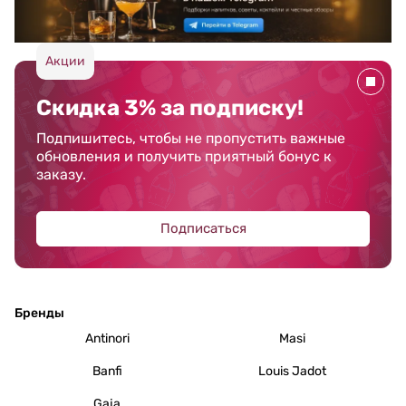
Акции
Скидка 3% за подписку!
Подпишитесь, чтобы не пропустить важные
обновления и получить приятный бонус к
заказу.
Подписаться
Бренды
Antinori
Masi
Banfi
Louis Jadot
Gaja