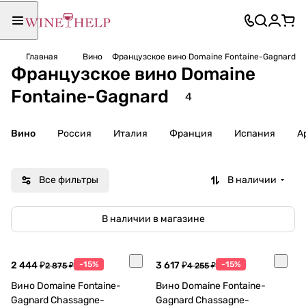
Главная
Вино
Французское вино Domaine Fontaine-Gagnard
Французское вино Domaine
Fontaine-Gagnard
4
Вино
Россия
Италия
Франция
Испания
А
Все фильтры
В наличии
В наличии в магазине
2 444 ₽
-15%
3 617 ₽
-15%
2 875 ₽
4 255 ₽
Вино Domaine Fontaine-
Вино Domaine Fontaine-
Gagnard Chassagne-
Gagnard Chassagne-