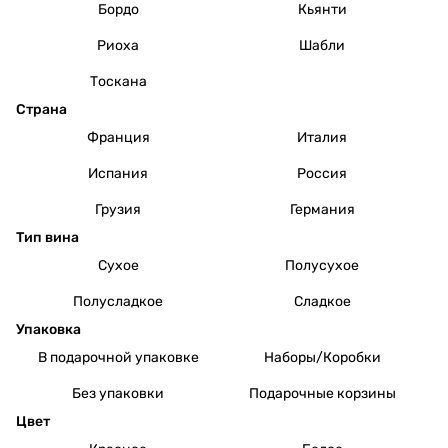
Бордо
Кьянти
Риоха
Шабли
Тоскана
Страна
Франция
Италия
Испания
Россия
Грузия
Германия
Тип вина
Сухое
Полусухое
Полусладкое
Сладкое
Упаковка
В подарочной упаковке
Наборы/Коробки
Без упаковки
Подарочные корзины
Цвет