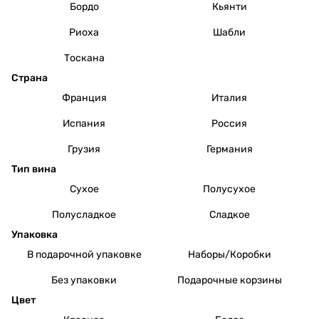
Бордо
Кьянти
Риоха
Шабли
Тоскана
Страна
Франция
Италия
Испания
Россия
Грузия
Германия
Тип вина
Сухое
Полусухое
Полусладкое
Сладкое
Упаковка
В подарочной упаковке
Наборы/Коробки
Без упаковки
Подарочные корзины
Цвет