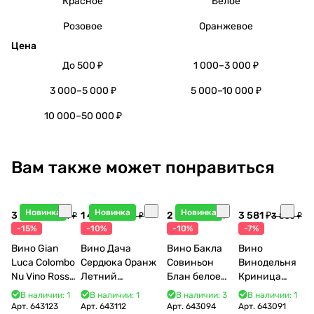
Красное
Белое
Розовое
Оранжевое
Цена
До 500 ₽
1 000–3 000 ₽
3 000–5 000 ₽
5 000–10 000 ₽
10 000–50 000 ₽
Вам также может понравиться
Новинка
Новинка
Новинка
3 998 ₽
1 440 ₽
2 115 ₽
3 581 ₽
4 704 ₽
1 600 ₽
2 350 ₽
3 850 ₽
-15%
-10%
-10%
-7%
Вино Gian
Вино Дача
Вино Бакла
Вино
Luca Colombo
Сердюка Оранж
Совиньон
Винодельня
Nu Vino Rosso
Летний
Блан белое
Криница
2025 750 мл
Сибирьковый
сухое 750 мл
Арома 2021
В наличии: 1
В наличии: 1
В наличии: 3
В наличии: 1
2024 750 мл
12%
500 мл
Арт.
643123
Арт.
643112
Арт.
643094
Арт.
643091