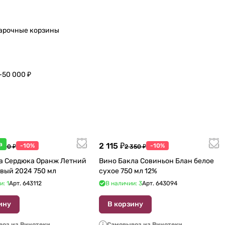
арочные корзины
–50 000 ₽
а
2 115 ₽
-10%
-10%
 600 ₽
2 350 ₽
а Сердюка Оранж Летний
Вино Бакла Совиньон Блан белое
вый 2024 750 мл
сухое 750 мл 12%
и: 1
Арт.
643112
В наличии: 3
Арт.
643094
ину
В корзину
оз из Винотеки
Самовывоз из Винотеки