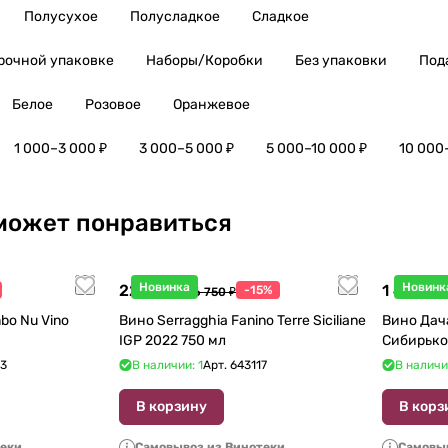
Полусухое
Полусладкое
Сладкое
рочной упаковке
Наборы/Коробки
Без упаковки
Под
Белое
Розовое
Оранжевое
1 000–3 000 ₽
3 000–5 000 ₽
5 000–10 000 ₽
10 000
может понравиться
Новинка
Новинк
22 738 ₽
1 440 ₽
-15%
26 750 ₽
1
bo Nu Vino
Вино Serragghia Fanino Terre Siciliane
Вино Дач
IGP 2022 750 мл
Сибирько
23
В наличии: 1
Арт.
643117
В наличи
В корзину
В корз
теки
Самовывоз из Винотеки
Самовыв