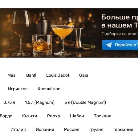
Masi
Banfi
Louis Jadot
Gaja
Игристое
Креплёное
0,75 л
1,5 л (Magnum)
3 л (Double Magnum)
Бордо
Кьянти
Риоха
Шабли
Тоскана
я
Италия
Испания
Россия
Грузия
Германия