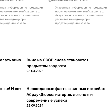
нная информация о продукции
Указанная информация о продукции
 ознакомительный характер.
носит ознакомительный характер.
льную стоимость и наличие
Актуальную стоимость и наличие
яет менеджер при
уточняет менеджер при
верждении заказа.
продтверждении заказа.
делать вино
Вино из СССР снова становится
предметом гордости
25.04.2025
к же! И вот
Неожиданные факты о винных погребах
Абрау-Дюрсо: история, легенды и
современные успехи
22.09.2024