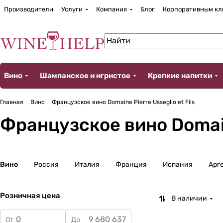
Производители
Услуги
Компания
Блог
Корпоративным кл
Вино
Шампанское и игристое
Крепкие напитки
Главная
Вино
Французское вино Domaine Pierre Usseglio et Fils
Французское вино Domaine
Вино
Россия
Италия
Франция
Испания
Арг
Розничная цена
В наличии
От
До