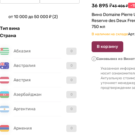
36 895 ₽
-1
43 406 ₽
Вино Domaine Pierre Us
от 10 000 до 50 000 ₽
(
2
)
Rеserve des Deux Frеres
750 мл
Тип вина
В наличии на складе
Арт
Страна
В корзину
Абхазия
0
Самовывоз из Вино
Австралия
0
Указанная информа
носит ознакомител
Актуальную стоимо
Австрия
0
уточняет менедже
продтверждении за
Азербайджан
0
Аргентина
0
Армения
0