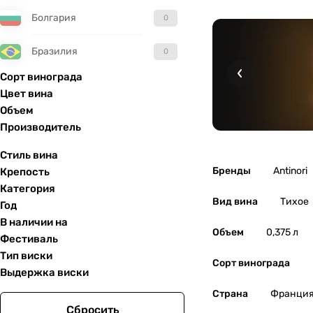
Болгария
0
Бразилия
0
Сорт винограда
Великобритания
0
Цвет вина
Объем
Венгрия
0
Производитель
Гватемала
0
Стиль вина
Бренды
Antinori
Крепость
Германия
0
Категория
Вид вина
Тихое
Год
Греция
0
В наличии на
Объем
0,375 л
Фестиваль
Грузия
0
Тип виски
Сорт винограда
Выдержка виски
Израиль
0
Страна
Франци
Сбросить