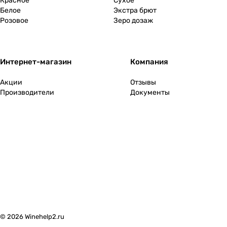
Красное
Сухое
Финляндия
0
Белое
Экстра брют
Розовое
Зеро дозаж
Франция
2
Хорватия
0
Интернет-магазин
Компания
Черногория
0
Акции
Отзывы
Производители
Документы
Чехия
0
Чили
0
Швейцария
0
ЮАР
0
Южная Осетия
0
© 2026 Winehelp2.ru
Япония
0