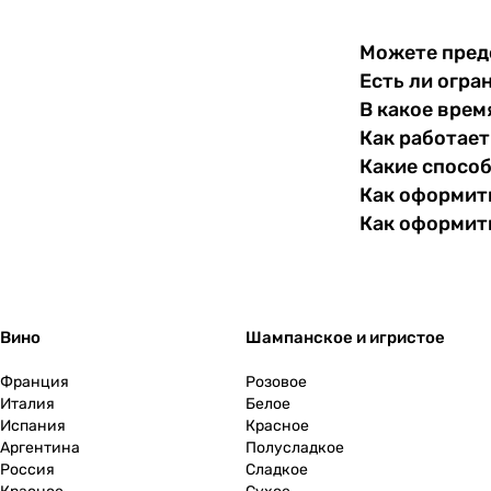
Словакия
0
Можете пред
Есть ли огра
Словения
0
В какое врем
США
0
Как работает
Какие спосо
Тунис
0
Как оформить
Как оформит
Турция
0
Узбекистан
0
Вино
Шампанское и игристое
Украина
0
Франция
Розовое
Уругвай
0
Италия
Белое
Испания
Красное
Аргентина
Полусладкое
Филиппины
0
Россия
Сладкое