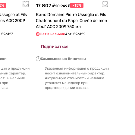
17 807 ₽
5%
-15%
20 949 ₽
seglio et Fils
Вино Domaine Pierre Usseglio et Fils
 АОC 2009
Chаteauneuf du Pape 'Cuvée de mon
Aïeul' АОC 2009 750 мл
.
526123
Нет в наличии
Арт.
526122
Подписаться
теки
Самовывоз из Винотеки
ция о продукции
Указанная информация о продукции
ьный характер.
носит ознакомительный характер.
сть и наличие
Актуальную стоимость и наличие
р при
уточняет менеджер при
каза.
продтверждении заказа.