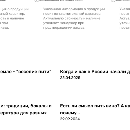
ция о продукции
Указанная информация о продукции
Указа
ьный характер.
носит ознакомительный характер.
носит
сть и наличие
Актуальную стоимость и наличие
Актуа
р при
уточняет менеджер при
уточн
каза.
продтверждении заказа.
продт
емле - "веселие пити"
Когда и как в России начали 
25.04.2025
ки: традиции, бокалы и
Есть ли смысл пить вино? А ка
ература для разных
почему...
29.09.2024