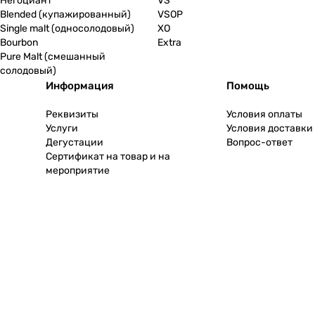
Негоциант
VS
Blended (купажированный)
VSOP
Single malt (односолодовый)
XO
Bourbon
Extra
Pure Malt (смешанный
солодовый)
Информация
Помощь
Реквизиты
Условия оплаты
Услуги
Условия доставки
Дегустации
Вопрос-ответ
Сертификат на товар и на
мероприятие