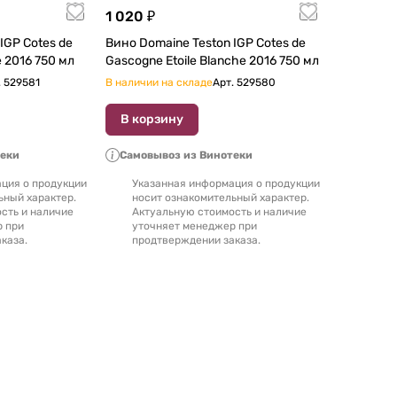
1 020 ₽
IGP Cotes de
Вино Domaine Teston IGP Cotes de
Gascogne Etoile Rosee 2016 750 мл
Gascogne Etoile Blanche 2016 750 мл
.
529581
В наличии на складе
Арт.
529580
В корзину
теки
Самовывоз из Винотеки
ция о продукции
Указанная информация о продукции
ьный характер.
носит ознакомительный характер.
сть и наличие
Актуальную стоимость и наличие
р при
уточняет менеджер при
каза.
продтверждении заказа.