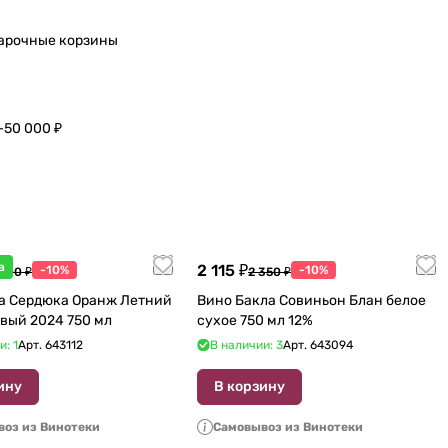
арочные корзины
–50 000 ₽
а
2 115 ₽
-10%
-10%
 600 ₽
2 350 ₽
а Сердюка Оранж Летний
Вино Бакла Совиньон Блан белое
вый 2024 750 мл
сухое 750 мл 12%
и: 1
Арт.
643112
В наличии: 3
Арт.
643094
ину
В корзину
оз из Винотеки
Самовывоз из Винотеки