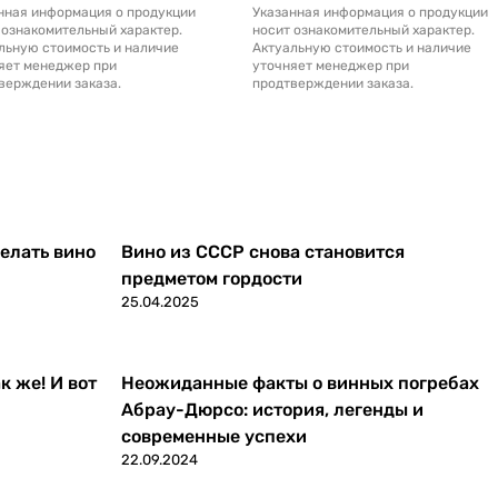
нная информация о продукции
Указанная информация о продукции
 ознакомительный характер.
носит ознакомительный характер.
льную стоимость и наличие
Актуальную стоимость и наличие
яет менеджер при
уточняет менеджер при
верждении заказа.
продтверждении заказа.
делать вино
Вино из СССР снова становится
предметом гордости
25.04.2025
к же! И вот
Неожиданные факты о винных погребах
Абрау-Дюрсо: история, легенды и
современные успехи
22.09.2024