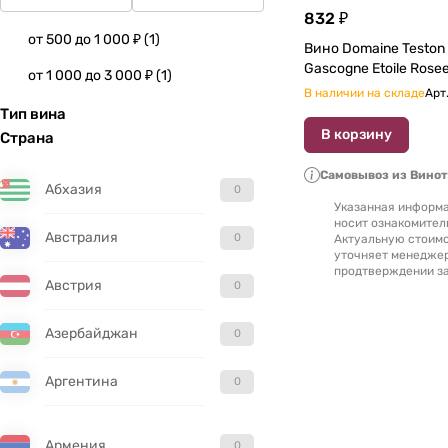
832 ₽
от 500 до 1 000 ₽
(
1
)
Вино Domaine Teston 
от 1 000 до 3 000 ₽
(
1
)
В наличии на складе
Арт
Тип вина
В корзину
Страна
Самовывоз из Вино
Абхазия
0
Указанная информа
носит ознакомител
Австралия
0
Актуальную стоимо
уточняет менедже
продтверждении за
Австрия
0
Азербайджан
0
Аргентина
0
Армения
0