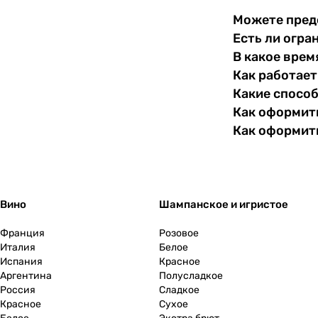
Можете пред
Словакия
0
Есть ли огра
В какое врем
Словения
0
Как работает
Какие спосо
США
0
Как оформить
Как оформит
Тунис
0
Турция
0
Узбекистан
Вино
Шампанское и игристое
0
Франция
Розовое
Украина
0
Италия
Белое
Испания
Красное
Уругвай
0
Аргентина
Полусладкое
Россия
Сладкое
Красное
Сухое
Филиппины
0