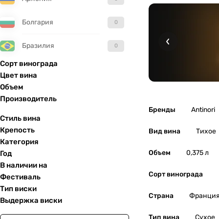
Болгария
0
Бразилия
0
Сорт винограда
Великобритания
0
Цвет вина
Объем
Венгрия
0
Производитель
Бренды
Antinori
Гватемала
0
Стиль вина
Крепость
Вид вина
Тихое
Германия
0
Категория
Объем
0,375 л
Год
Греция
0
В наличии на
Сорт винограда
Фестиваль
Грузия
0
Тип виски
Страна
Франци
Выдержка виски
Израиль
0
Тип вина
Сухое