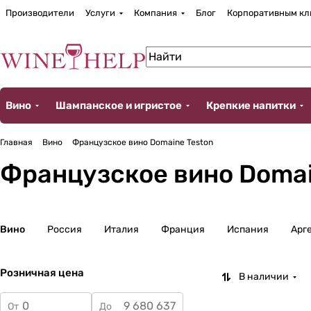
Производители
Услуги
Компания
Блог
Корпоративным кл
Вино
Шампанское и игристое
Крепкие напитки
Главная
Вино
Французское вино Domaine Teston
Французское вино Domai
Вино
Россия
Италия
Франция
Испания
Арг
Розничная цена
В наличии
От
До