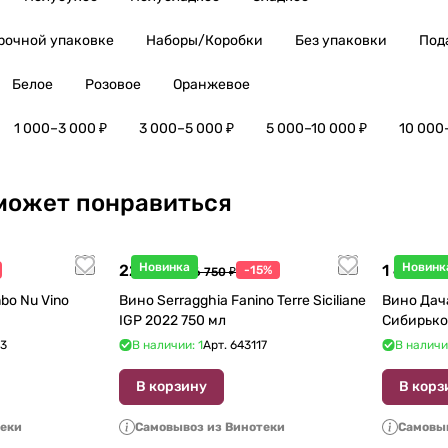
рочной упаковке
Наборы/Коробки
Без упаковки
Под
Белое
Розовое
Оранжевое
1 000–3 000 ₽
3 000–5 000 ₽
5 000–10 000 ₽
10 000
может понравиться
Новинка
Новинк
22 738 ₽
1 440 ₽
-15%
26 750 ₽
1
bo Nu Vino
Вино Serragghia Fanino Terre Siciliane
Вино Дач
IGP 2022 750 мл
Сибирько
23
В наличии: 1
Арт.
643117
В наличи
В корзину
В корз
теки
Самовывоз из Винотеки
Самовыв