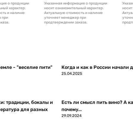
ция о продукции
Указанная информация о продукции
Указа
ьный характер.
носит ознакомительный характер.
носит
сть и наличие
Актуальную стоимость и наличие
Актуа
р при
уточняет менеджер при
уточн
каза.
продтверждении заказа.
продт
емле - "веселие пити"
Когда и как в России начали 
25.04.2025
ки: традиции, бокалы и
Есть ли смысл пить вино? А ка
ература для разных
почему...
29.09.2024