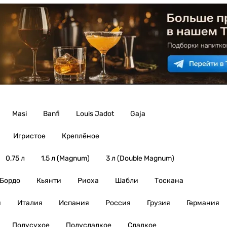
Masi
Banfi
Louis Jadot
Gaja
Игристое
Креплёное
0,75 л
1,5 л (Magnum)
3 л (Double Magnum)
Бордо
Кьянти
Риоха
Шабли
Тоскана
я
Италия
Испания
Россия
Грузия
Германия
Полусухое
Полусладкое
Сладкое