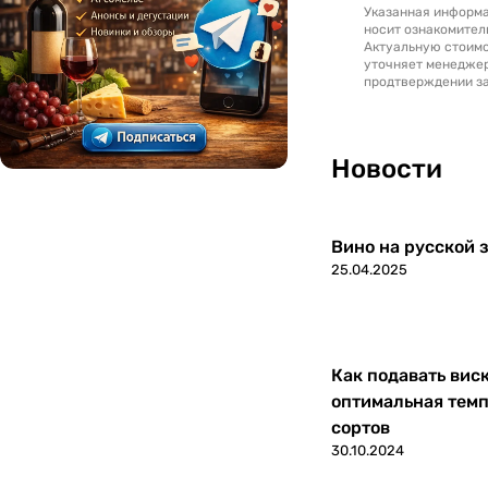
Указанная информа
Люксембург
0
носит ознакомител
Актуальную стоимо
уточняет менедже
Македония
0
продтверждении за
Марокко
0
Новости
Молдавия
0
Новая Зеландия
0
Вино на русской з
25.04.2025
Португалия
0
Россия
0
Как подавать вис
Румыния
0
оптимальная темп
сортов
Северная Македония
0
30.10.2024
Сербия
0