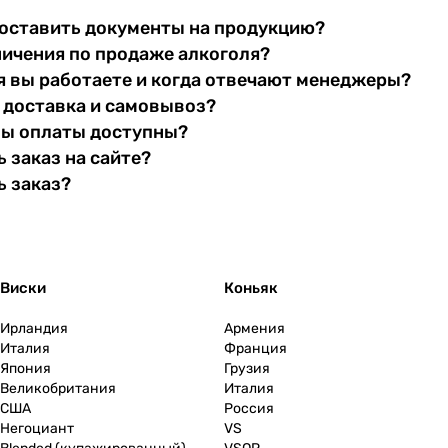
оставить документы на продукцию?
ничения по продаже алкоголя?
я вы работаете и когда отвечают менеджеры?
 доставка и самовывоз?
бы оплаты доступны?
 заказ на сайте?
ь заказ?
Виски
Коньяк
Ирландия
Армения
Италия
Франция
Япония
Грузия
Великобритания
Италия
США
Россия
Негоциант
VS