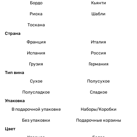
Бордо
Кьянти
Риоха
Шабли
Тоскана
Страна
Франция
Италия
Испания
Россия
Грузия
Германия
Тип вина
Сухое
Полусухое
Полусладкое
Сладкое
Упаковка
В подарочной упаковке
Наборы/Коробки
Без упаковки
Подарочные корзины
Цвет