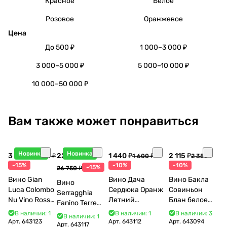
Красное
Белое
Розовое
Оранжевое
Цена
До 500 ₽
1 000–3 000 ₽
3 000–5 000 ₽
5 000–10 000 ₽
10 000–50 000 ₽
Вам также может понравиться
Новинка
Новинка
3 998 ₽
22 738 ₽
1 440 ₽
2 115 ₽
4 704 ₽
1 600 ₽
2 350 ₽
-15%
-10%
-10%
-15%
26 750 ₽
Вино Gian
Вино Дача
Вино Бакла
Вино
Luca Colombo
Сердюка Оранж
Совиньон
Serragghia
Nu Vino Rosso
Летний
Блан белое
Fanino Terre
2025 750 мл
Сибирьковый
сухое 750 мл
Siciliane IGP
В наличии: 1
В наличии: 1
В наличии: 3
В наличии: 1
2024 750 мл
12%
Арт.
643123
Арт.
643112
Арт.
643094
2022 750 мл
Арт.
643117