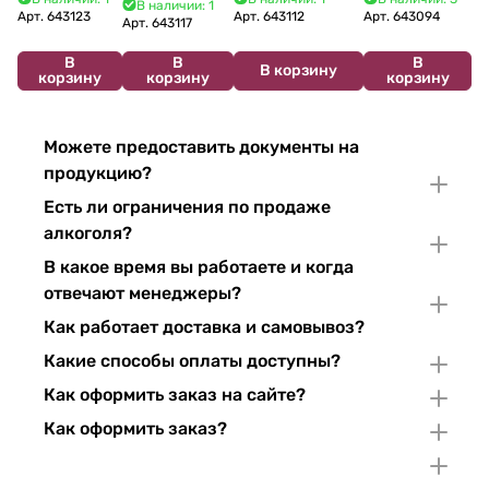
В наличии: 1
2024 750 мл
12%
Арт.
643123
Арт.
643112
Арт.
643094
2022 750 мл
Арт.
643117
В
В
В
В корзину
корзину
корзину
корзину
Можете предоставить документы на
продукцию?
Есть ли ограничения по продаже
алкоголя?
В какое время вы работаете и когда
отвечают менеджеры?
Как работает доставка и самовывоз?
Какие способы оплаты доступны?
Как оформить заказ на сайте?
Как оформить заказ?