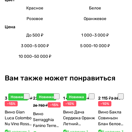
Красное
Белое
Розовое
Оранжевое
Цена
До 500 ₽
1 000–3 000 ₽
3 000–5 000 ₽
5 000–10 000 ₽
10 000–50 000 ₽
Вам также может понравиться
Новинка
Новинка
Новинка
3 998 ₽
22 738 ₽
1 440 ₽
2 115 ₽
4 704 ₽
1 600 ₽
2 350 ₽
-15%
-10%
-10%
-15%
26 750 ₽
Вино Gian
Вино Дача
Вино Бакла
Вино
Luca Colombo
Сердюка Оранж
Совиньон
Serragghia
Nu Vino Rosso
Летний
Блан белое
Fanino Terre
2025 750 мл
Сибирьковый
сухое 750 мл
Siciliane IGP
В наличии: 1
В наличии: 1
В наличии: 3