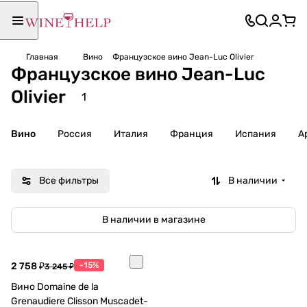
Главная
Вино
Французское вино Jean-Luc Olivier
Французское вино Jean-Luc
Olivier
1
Вино
Россия
Италия
Франция
Испания
А
Все фильтры
В наличии
В наличии в магазине
2 758 ₽
-15%
3 245 ₽
Вино Domaine de la
Grenaudiere Clisson Muscadet-