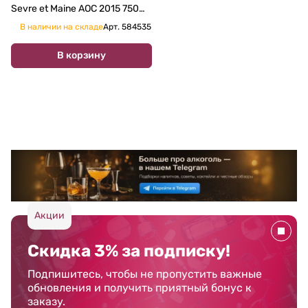
Sevre et Maine AOC 2015 750
мл
В наличии на складе
Арт.
584535
В корзину
Акции
Скидка 3% за подписку!
Подпишитесь, чтобы не пропустить важные
обновления и получить приятный бонус к
заказу.