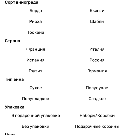
Сорт винограда
Бордо
Кьянти
Риоха
Шабли
Тоскана
Страна
Франция
Италия
Испания
Россия
Грузия
Германия
Тип вина
Сухое
Полусухое
Полусладкое
Сладкое
Упаковка
В подарочной упаковке
Наборы/Коробки
Без упаковки
Подарочные корзины
Цвет