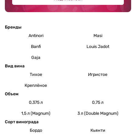
Бренды
Antinori
Masi
Banfi
Louis Jadot
Gaja
Вид вина
Тихое
Игристое
Креплёное
Объем
0,375 л
0,75 л
1,5 л (Magnum)
3 л (Double Magnum)
Сорт винограда
Бордо
Кьянти