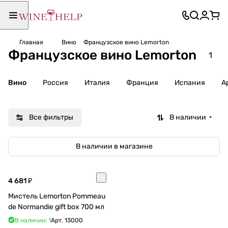
Главная
Вино
Французское вино Lemorton
Французское вино Lemorton
1
Вино
Россия
Италия
Франция
Испания
А
Все фильтры
В наличии
В наличии в магазине
4 681 ₽
Мистель Lemorton Pommeau
de Normandie gift box 700 мл
В наличии: 1
Арт.
13000