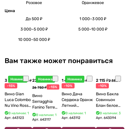
Розовое
Оранжевое
Цена
До 500 ₽
1 000–3 000 ₽
3 000–5 000 ₽
5 000–10 000 ₽
10 000–50 000 ₽
Вам также может понравиться
Новинка
Новинка
Новинка
3 998 ₽
22 738 ₽
1 440 ₽
2 115 ₽
4 704 ₽
1 600 ₽
2 350 ₽
-15%
-10%
-10%
-15%
26 750 ₽
Вино Gian
Вино Дача
Вино Бакла
Вино
Luca Colombo
Сердюка Оранж
Совиньон
Serragghia
Nu Vino Rosso
Летний
Блан белое
Fanino Terre
2025 750 мл
Сибирьковый
сухое 750 мл
Siciliane IGP
В наличии: 1
В наличии: 1
В наличии: 3
В наличии: 1
2024 750 мл
12%
Арт.
643123
Арт.
643112
Арт.
643094
2022 750 мл
Арт.
643117