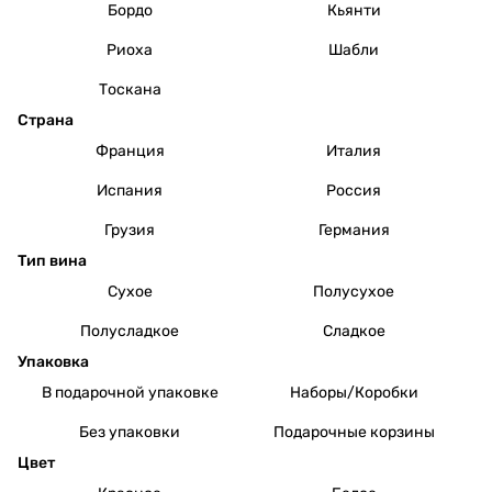
Бордо
Кьянти
Риоха
Шабли
Тоскана
Страна
Франция
Италия
Испания
Россия
Грузия
Германия
Тип вина
Сухое
Полусухое
Полусладкое
Сладкое
Упаковка
В подарочной упаковке
Наборы/Коробки
Без упаковки
Подарочные корзины
Цвет