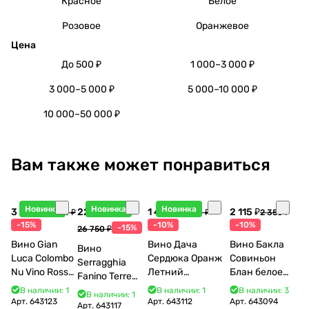
Красное
Белое
Розовое
Оранжевое
Цена
До 500 ₽
1 000–3 000 ₽
3 000–5 000 ₽
5 000–10 000 ₽
10 000–50 000 ₽
Вам также может понравиться
Новинка
Новинка
Новинка
3 998 ₽
22 738 ₽
1 440 ₽
2 115 ₽
4 704 ₽
1 600 ₽
2 350 ₽
-15%
-10%
-10%
-15%
26 750 ₽
Вино Gian
Вино Дача
Вино Бакла
Вино
Luca Colombo
Сердюка Оранж
Совиньон
Serragghia
Nu Vino Rosso
Летний
Блан белое
Fanino Terre
2025 750 мл
Сибирьковый
сухое 750 мл
Siciliane IGP
В наличии: 1
В наличии: 1
В наличии: 3
В наличии: 1
2024 750 мл
12%
Арт.
643123
Арт.
643112
Арт.
643094
2022 750 мл
Арт.
643117