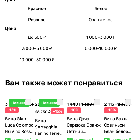
Красное
Белое
Розовое
Оранжевое
Цена
До 500 ₽
1 000–3 000 ₽
3 000–5 000 ₽
5 000–10 000 ₽
10 000–50 000 ₽
Вам также может понравиться
Новинка
Новинка
3 998 ₽
22 738 ₽
1 440 ₽
2 115 ₽
4 704 ₽
1 600 ₽
2 350 ₽
-15%
-10%
-10%
-15%
26 750 ₽
Вино Gian
Вино Дача
Вино Бакла
Вино
Luca Colombo
Сердюка Оранж
Совиньон
Serragghia
Nu Vino Rosso
Летний
Блан белое
Fanino Terre
2025 750 мл
Сибирьковый
сухое 750 мл
Siciliane IGP
В наличии: 1
В наличии: 1
В наличии: 3