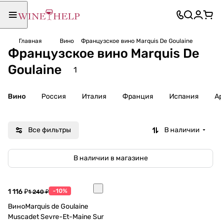
Главная
Вино
Французское вино Marquis De Goulaine
Французское вино Marquis De
Goulaine
1
Вино
Россия
Италия
Франция
Испания
А
Все фильтры
В наличии
В наличии в магазине
1 116 ₽
-10%
1 240 ₽
ВиноMarquis de Goulaine
Muscadet Sevre-Et-Maine Sur