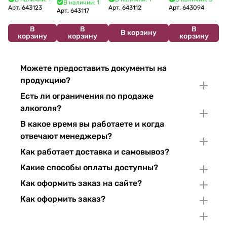
В наличии: 1
2024 750 мл
12%
Арт.
643123
Арт.
643112
Арт.
643094
2022 750 мл
Арт.
643117
В
В
В
В корзину
корзину
корзину
корзину
Можете предоставить документы на
продукцию?
Есть ли ограничения по продаже
алкоголя?
В какое время вы работаете и когда
отвечают менеджеры?
Как работает доставка и самовывоз?
Какие способы оплаты доступны?
Как оформить заказ на сайте?
Как оформить заказ?