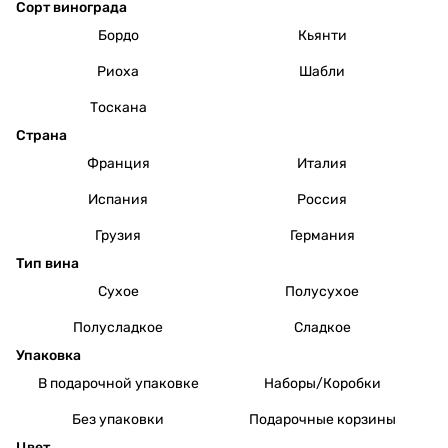
Сорт винограда
Бордо
Кьянти
Риоха
Шабли
Тоскана
Страна
Франция
Италия
Испания
Россия
Грузия
Германия
Тип вина
Сухое
Полусухое
Полусладкое
Сладкое
Упаковка
В подарочной упаковке
Наборы/Коробки
Без упаковки
Подарочные корзины
Цвет