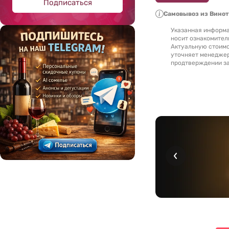
Подписаться
Самовывоз из Вино
Указанная информа
носит ознакомител
Актуальную стоимо
уточняет менедже
продтверждении за