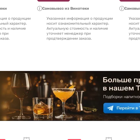
теки
Самовывоз из Винотеки
Самовыв
ция о продукции
Указанная информация о продукции
Указа
ьный характер.
носит ознакомительный характер.
носит
сть и наличие
Актуальную стоимость и наличие
Актуа
р при
уточняет менеджер при
уточн
каза.
продтверждении заказа.
продт