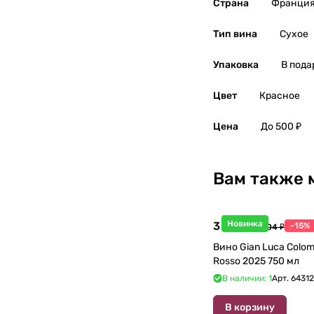
Страна
Франци
Тип вина
Сухое
Упаковка
В пода
Цвет
Красное
Цена
До 500 ₽
Вам также 
Новинка
3 998 ₽
-15%
4 704 ₽
Вино Gian Luca Colom
Rosso 2025 750 мл
В наличии: 1
Арт.
6431
В корзину