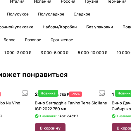
я
Италия
Испания
Россия
Грузия
Германия
Полусухое
Полусладкое
Сладкое
рочной упаковке
Наборы/Коробки
Без упаковки
Под
Белое
Розовое
Оранжевое
1 000–3 000 ₽
3 000–5 000 ₽
5 000–10 000 ₽
10 000
может понравиться
Новинка
Новинк
22 738 ₽
1 440 ₽
-15%
26 750 ₽
1
bo Nu Vino
Вино Serragghia Fanino Terre Siciliane
Вино Дач
IGP 2022 750 мл
Сибирько
23
В наличии: 1
Арт.
643117
В наличи
В корзину
В корз