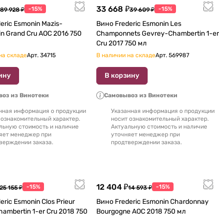
33 668 ₽
-15%
-15%
89 928 ₽
39 609 ₽
eric Esmonin Mazis-
Вино Frederic Esmonin Les
rand Cru AOC 2016 750
Champonnets Gevrey-Chambertin 1-er
Cru 2017 750 мл
на складе
Арт.
34715
В наличии на складе
Арт.
569987
ину
В корзину
оз из Винотеки
Самовывоз из Винотеки
нная информация о продукции
Указанная информация о продукции
 ознакомительный характер.
носит ознакомительный характер.
льную стоимость и наличие
Актуальную стоимость и наличие
яет менеджер при
уточняет менеджер при
верждении заказа.
продтверждении заказа.
12 404 ₽
-15%
-15%
25 155 ₽
14 593 ₽
eric Esmonin Clos Prieur
Вино Frederic Esmonin Chardonnay
ertin 1-er Cru 2018 750
Bourgogne AOC 2018 750 мл