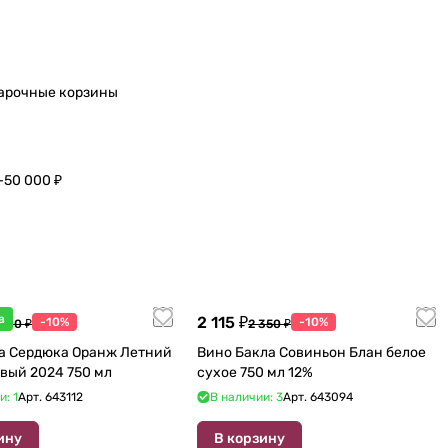
арочные корзины
–50 000 ₽
а
2 115 ₽
-10%
-10%
 600 ₽
2 350 ₽
а Сердюка Оранж Летний
Вино Бакла Совиньон Блан белое
вый 2024 750 мл
сухое 750 мл 12%
и: 1
Арт.
643112
В наличии: 3
Арт.
643094
ину
В корзину