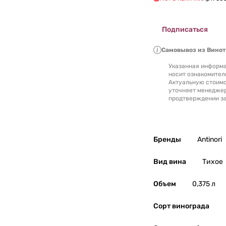
Подписаться
Самовывоз из Вино
Указанная информа
носит ознакомител
Актуальную стоимо
уточняет менедже
продтверждении за
Бренды
Antinori
Вид вина
Тихое
Объем
0,375 л
Сорт винограда