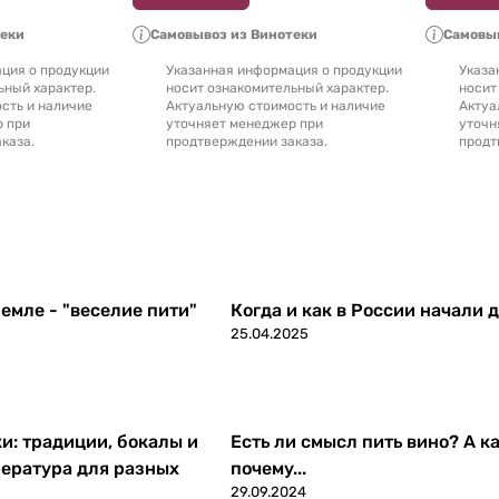
теки
Самовывоз из Винотеки
Самовыв
ция о продукции
Указанная информация о продукции
Указа
ьный характер.
носит ознакомительный характер.
носит
сть и наличие
Актуальную стоимость и наличие
Актуа
р при
уточняет менеджер при
уточн
каза.
продтверждении заказа.
продт
емле - "веселие пити"
Когда и как в России начали 
25.04.2025
ки: традиции, бокалы и
Есть ли смысл пить вино? А ка
ература для разных
почему...
29.09.2024