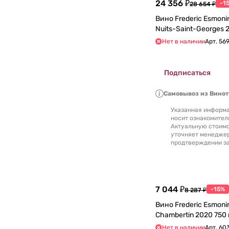
24 356 ₽
-1
28 654 ₽
Вино Frederic Esmonin
Nu
Нет в наличии
Арт.
56
Подписаться
Самовывоз из Вино
Указанная информа
носит ознакомител
Актуальную стоимо
уточняет менедже
продтверждении за
7 044 ₽
-15%
8 287 ₽
Вино Frederic Esmoni
Chambertin 2020 7
Нет в наличии
Арт.
60