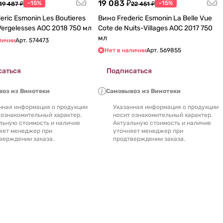
19 083 ₽
-15%
-15%
19 487 ₽
22 451 ₽
eric Esmonin Les Boutieres
Вино Frederic Esmonin La Belle Vue
Pernand-Vergelesses AOC 2018 750 мл
Cote de Nuits-Villages AOC 2017 750
мл
личии
Арт.
574473
Нет в наличии
Арт.
569855
саться
Подписаться
оз из Винотеки
Самовывоз из Винотеки
нная информация о продукции
Указанная информация о продукции
 ознакомительный характер.
носит ознакомительный характер.
льную стоимость и наличие
Актуальную стоимость и наличие
яет менеджер при
уточняет менеджер при
верждении заказа.
продтверждении заказа.