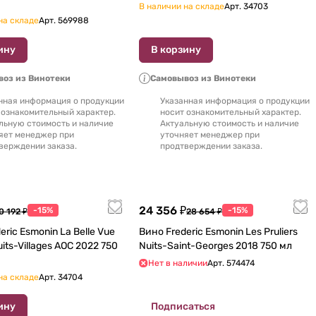
В наличии на складе
Арт.
34703
на складе
Арт.
569988
ину
В корзину
оз из Винотеки
Самовывоз из Винотеки
нная информация о продукции
Указанная информация о продукции
 ознакомительный характер.
носит ознакомительный характер.
льную стоимость и наличие
Актуальную стоимость и наличие
яет менеджер при
уточняет менеджер при
верждении заказа.
продтверждении заказа.
24 356 ₽
-15%
-15%
0 192 ₽
28 654 ₽
eric Esmonin La Belle Vue
Вино Frederic Esmonin Les Pruliers
-Villages AOC 2022 750
Nuits-Saint-Georges 2018 750 мл
Нет в наличии
Арт.
574474
на складе
Арт.
34704
ину
Подписаться