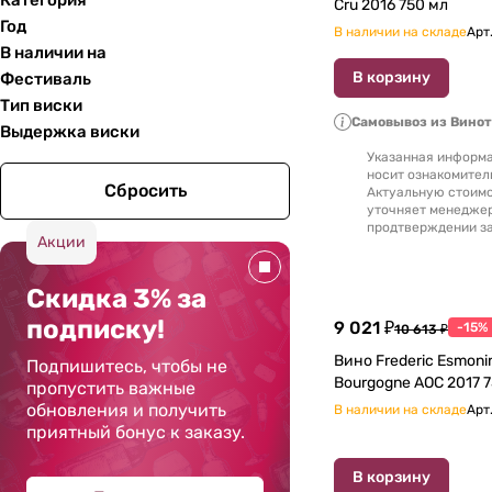
Категория
Cru 2016 750 мл
Год
В наличии на складе
Арт
В наличии на
В корзину
Фестиваль
Тип виски
Самовывоз из Вино
Выдержка виски
Указанная информа
носит ознакомител
Сбросить
Актуальную стоимо
уточняет менедже
продтверждении за
Акции
Скидка 3% за
подписку!
9 021 ₽
-15%
10 613 ₽
Вино Frederic Esmoni
Подпишитесь, чтобы не
Bourgogne AOC
пропустить важные
обновления и получить
В наличии на складе
Арт
приятный бонус к заказу.
В корзину