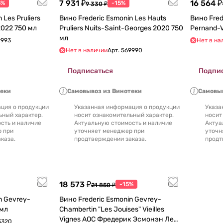
7 931 ₽
16 564 ₽
5%
-15%
9 330 ₽
 Les Pruliers
Вино Frederic Esmonin Les Hauts
Вино Fred
its-Saint-Georges 2022 750 мл
Pruliers Nuits-Saint-Georges 2020 750
мл
9993
Нет в на
Нет в наличии
Арт.
569990
Подписаться
Подпи
теки
Самовывоз из Винотеки
Самовыв
ция о продукции
Указанная информация о продукции
Указа
ьный характер.
носит ознакомительный характер.
носит
сть и наличие
Актуальную стоимость и наличие
Актуа
р при
уточняет менеджер при
уточн
каза.
продтверждении заказа.
продт
18 573 ₽
-15%
21 850 ₽
n Gevrey-
Вино Frederic Esmonin Gevrey-
50 мл
Chambertin "Les Jouises" Vieilles
Vignes AOC Фредерик Эсмонэн Ле
3320