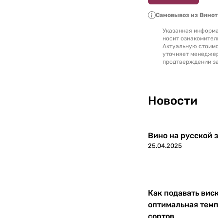
Самовывоз из Вино
Указанная информа
носит ознакомител
Актуальную стоимо
уточняет менедже
продтверждении за
Новости
Вино на русской з
25.04.2025
Как подавать вис
оптимальная темп
сортов