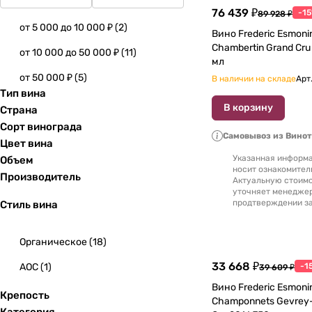
76 439 ₽
-1
89 928 ₽
от 5 000 до 10 000 ₽
(
2
)
Вино Frederic Esmoni
Chambertin Grand Cru AOC 20
от 10 000 до 50 000 ₽
(
11
)
мл
от 50 000 ₽
(
5
)
В наличии на складе
Арт
Тип вина
В корзину
Страна
Сорт винограда
Самовывоз из Вино
Цвет вина
Указанная информа
Объем
носит ознакомител
Производитель
Актуальную стоимо
уточняет менедже
продтверждении за
Стиль вина
Органическое
(
18
)
33 668 ₽
AOC
(
1
)
-1
39 609 ₽
Вино Frederic Esmoni
Крепость
Champonnets Gevrey-