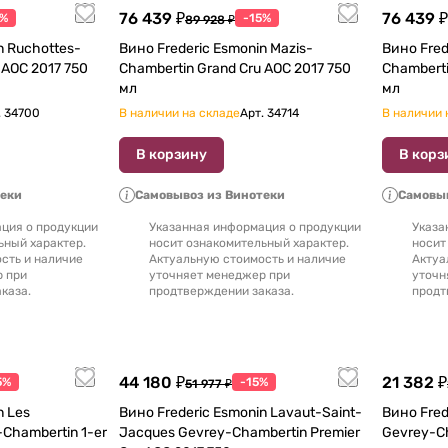
76 439 ₽
76 439 ₽
5%
-15%
89 928 ₽
n Ruchottes-
Вино Frederic Esmonin Mazis-
Вино Fred
17 750
Chambertin Grand Cru AOC 2017 750
Chambertin G
мл
мл
.
34700
В наличии на складе
Арт.
34714
В наличии 
В корзину
В корз
теки
Самовывоз из Винотеки
Самовыв
ция о продукции
Указанная информация о продукции
Указа
ьный характер.
носит ознакомительный характер.
носит
сть и наличие
Актуальную стоимость и наличие
Актуа
р при
уточняет менеджер при
уточн
каза.
продтверждении заказа.
продт
44 180 ₽
21 382 ₽
5%
-15%
51 977 ₽
n Les
Вино Frederic Esmonin Lavaut-Saint-
Вино Fred
Chambertin 1-er
Jacques Gevrey-Chambertin Premier
Gevrey-Chamb