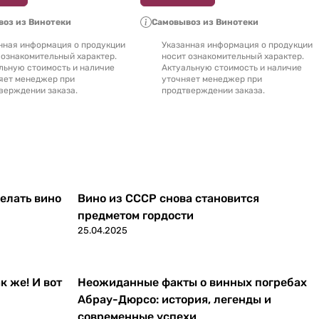
оз из Винотеки
Самовывоз из Винотеки
нная информация о продукции
Указанная информация о продукции
 ознакомительный характер.
носит ознакомительный характер.
льную стоимость и наличие
Актуальную стоимость и наличие
яет менеджер при
уточняет менеджер при
верждении заказа.
продтверждении заказа.
делать вино
Вино из СССР снова становится
предметом гордости
25.04.2025
к же! И вот
Неожиданные факты о винных погребах
Абрау-Дюрсо: история, легенды и
современные успехи