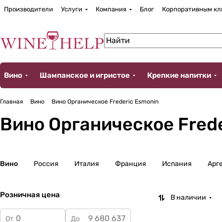
Производители
Услуги
Компания
Блог
Корпоративным кл
Вино
Шампанское и игристое
Крепкие напитки
Главная
Вино
Вино Органическое Frederic Esmonin
Вино Органическое Frede
Вино
Россия
Италия
Франция
Испания
Арг
Розничная цена
В наличии
От
До