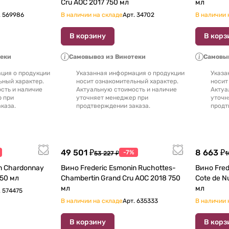
Cru AOC 2017 750 мл
мл
.
569986
В наличии на складе
Арт.
34702
В наличии 
В корзину
В корз
теки
Самовывоз из Винотеки
Самовыв
ция о продукции
Указанная информация о продукции
Указа
ьный характер.
носит ознакомительный характер.
носит
сть и наличие
Актуальную стоимость и наличие
Актуа
р при
уточняет менеджер при
уточн
каза.
продтверждении заказа.
продт
49 501 ₽
8 663 ₽
-7%
53 227 ₽
1
n Chardonnay
Вино Frederic Esmonin Ruchottes-
Вино Fred
 2017 750 мл
Chambertin Grand Cru AOC 2018 750
Cote de Nuits
мл
мл
.
574475
В наличии на складе
Арт.
635333
В наличии 
В корзину
В корз