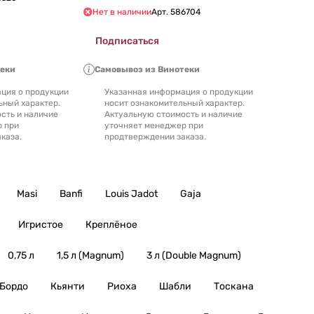
Жуиз Вьей Винь Жевре-Шамбертен
Нет в наличии
Арт.
586704
2017 750 мл
Подписаться
теки
Самовывоз из Винотеки
ция о продукции
Указанная информация о продукции
ьный характер.
носит ознакомительный характер.
сть и наличие
Актуальную стоимость и наличие
р при
уточняет менеджер при
каза.
продтверждении заказа.
Masi
Banfi
Louis Jadot
Gaja
Игристое
Креплёное
0,75 л
1,5 л (Magnum)
3 л (Double Magnum)
Бордо
Кьянти
Риоха
Шабли
Тоскана