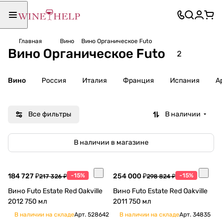
Главная
Вино
Вино Органическое Futo
Вино Органическое Futo
2
Вино
Россия
Италия
Франция
Испания
А
Все фильтры
В наличии
В наличии в магазине
184 727 ₽
-15%
254 000 ₽
-15%
217 326 ₽
298 824 ₽
Вино Futo Estate Red Oakville
Вино Futo Estate Red Oakville
2012 750 мл
2011 750 мл
В наличии на складе
Арт.
528642
В наличии на складе
Арт.
34835