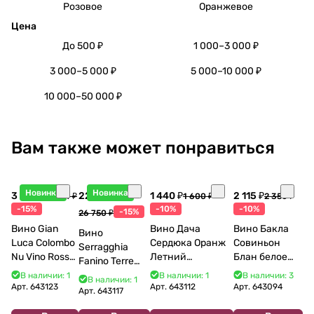
Розовое
Оранжевое
Цена
До 500 ₽
1 000–3 000 ₽
3 000–5 000 ₽
5 000–10 000 ₽
10 000–50 000 ₽
Вам также может понравиться
Новинка
Новинка
3 998 ₽
22 738 ₽
1 440 ₽
2 115 ₽
4 704 ₽
1 600 ₽
2 350 ₽
-15%
-10%
-10%
-15%
26 750 ₽
Вино Gian
Вино Дача
Вино Бакла
Вино
Luca Colombo
Сердюка Оранж
Совиньон
Serragghia
Nu Vino Rosso
Летний
Блан белое
Fanino Terre
2025 750 мл
Сибирьковый
сухое 750 мл
Siciliane IGP
В наличии: 1
В наличии: 1
В наличии: 3
В наличии: 1
2024 750 мл
12%
Арт.
643123
Арт.
643112
Арт.
643094
2022 750 мл
Арт.
643117