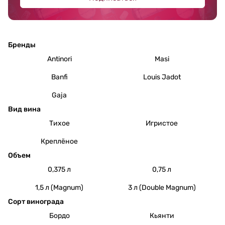
Бренды
Antinori
Masi
Banfi
Louis Jadot
Gaja
Вид вина
Тихое
Игристое
Креплёное
Объем
0,375 л
0,75 л
1,5 л (Magnum)
3 л (Double Magnum)
Сорт винограда
Бордо
Кьянти