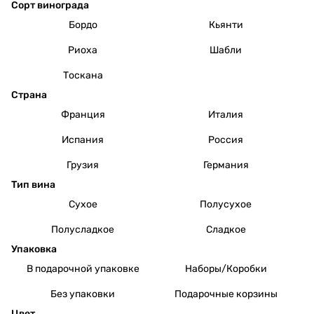
Сорт винограда
Бордо
Кьянти
Риоха
Шабли
Тоскана
Страна
Франция
Италия
Испания
Россия
Грузия
Германия
Тип вина
Сухое
Полусухое
Полусладкое
Сладкое
Упаковка
В подарочной упаковке
Наборы/Коробки
Без упаковки
Подарочные корзины
Цвет