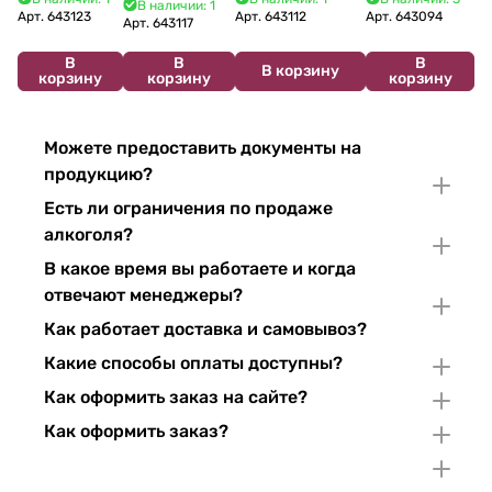
В наличии: 1
2024 750 мл
12%
Арт.
643123
Арт.
643112
Арт.
643094
2022 750 мл
Арт.
643117
В
В
В
В корзину
корзину
корзину
корзину
Можете предоставить документы на
продукцию?
Есть ли ограничения по продаже
алкоголя?
В какое время вы работаете и когда
отвечают менеджеры?
Как работает доставка и самовывоз?
Какие способы оплаты доступны?
Как оформить заказ на сайте?
Как оформить заказ?