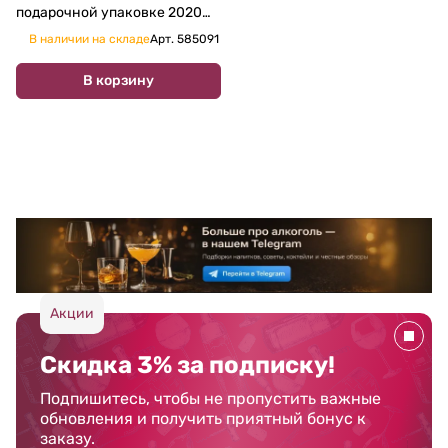
подарочной упаковке 2020
1500 мл
В наличии на складе
Арт.
585091
В корзину
Акции
Скидка 3% за подписку!
Подпишитесь, чтобы не пропустить важные
обновления и получить приятный бонус к
заказу.