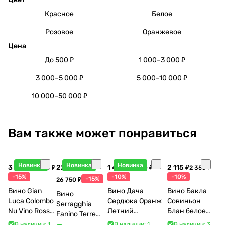
Красное
Белое
Розовое
Оранжевое
Цена
До 500 ₽
1 000–3 000 ₽
3 000–5 000 ₽
5 000–10 000 ₽
10 000–50 000 ₽
Вам также может понравиться
Новинка
Новинка
Новинка
3 998 ₽
22 738 ₽
1 440 ₽
2 115 ₽
4 704 ₽
1 600 ₽
2 350 ₽
-15%
-10%
-10%
-15%
26 750 ₽
Вино Gian
Вино Дача
Вино Бакла
Вино
Luca Colombo
Сердюка Оранж
Совиньон
Serragghia
Nu Vino Rosso
Летний
Блан белое
Fanino Terre
2025 750 мл
Сибирьковый
сухое 750 мл
Siciliane IGP
В наличии: 1
В наличии: 1
В наличии: 3