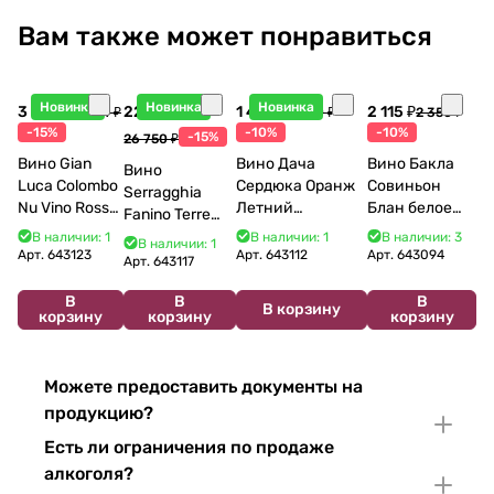
Вам также может понравиться
Новинка
Новинка
Новинка
3 998 ₽
22 738 ₽
1 440 ₽
2 115 ₽
4 704 ₽
1 600 ₽
2 350 ₽
-15%
-10%
-10%
-15%
26 750 ₽
Вино Gian
Вино Дача
Вино Бакла
Вино
Luca Colombo
Сердюка Оранж
Совиньон
Serragghia
Nu Vino Rosso
Летний
Блан белое
Fanino Terre
2025 750 мл
Сибирьковый
сухое 750 мл
Siciliane IGP
В наличии: 1
В наличии: 1
В наличии: 3
В наличии: 1
2024 750 мл
12%
Арт.
643123
Арт.
643112
Арт.
643094
2022 750 мл
Арт.
643117
В
В
В
В корзину
корзину
корзину
корзину
Можете предоставить документы на
продукцию?
Есть ли ограничения по продаже
алкоголя?