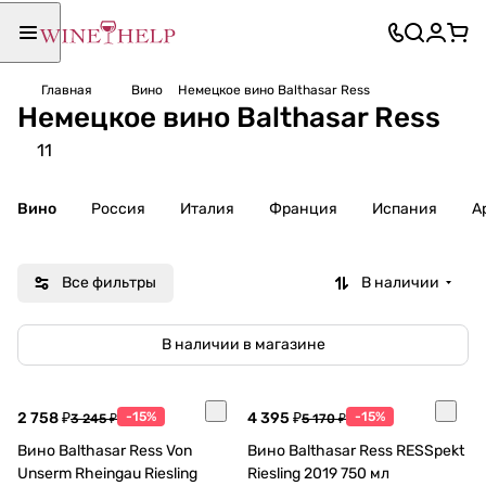
Главная
Вино
Немецкое вино Balthasar Ress
Немецкое вино Balthasar Ress
11
Вино
Россия
Италия
Франция
Испания
А
Все фильтры
В наличии
В наличии в магазине
2 758 ₽
-15%
4 395 ₽
-15%
3 245 ₽
5 170 ₽
Вино Balthasar Ress Von
Вино Balthasar Ress RESSpekt
Unserm Rheingau Riesling
Riesling 2019 750 мл