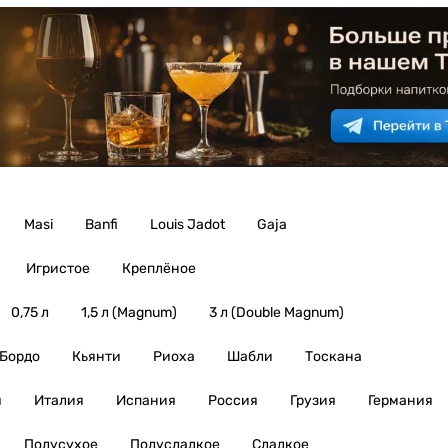
Masi
Banfi
Louis Jadot
Gaja
Игристое
Креплёное
0,75 л
1,5 л (Magnum)
3 л (Double Magnum)
Бордо
Кьянти
Риоха
Шабли
Тоскана
я
Италия
Испания
Россия
Грузия
Германия
Полусухое
Полусладкое
Сладкое