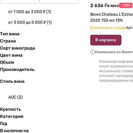
2 636 ₽
-15%
3 101 ₽
от 1 000 до 3 000 ₽
(
1
)
Вино Chateau L'Estran Cru Bourgeois
2020 750 мл 13%
от 3 000 до 5 000 ₽
(
1
)
В наличии на складе
Арт
Тип вина
В корзину
Страна
Сорт винограда
Самовывоз из Вино
Цвет вина
Указанная информа
Объем
носит ознакомител
Производитель
Актуальную стоимо
уточняет менедже
продтверждении за
Стиль вина
AOC
(
2
)
Крепость
Категория
Год
В наличии на