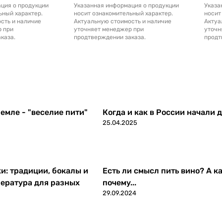
ция о продукции
Указанная информация о продукции
Указа
ьный характер.
носит ознакомительный характер.
носит
сть и наличие
Актуальную стоимость и наличие
Актуа
р при
уточняет менеджер при
уточн
каза.
продтверждении заказа.
продт
емле - "веселие пити"
Когда и как в России начали 
25.04.2025
ки: традиции, бокалы и
Есть ли смысл пить вино? А ка
ература для разных
почему...
29.09.2024