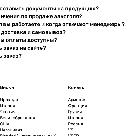
оставить документы на продукцию?
ничения по продаже алкоголя?
я вы работаете и когда отвечают менеджеры?
 доставка и самовывоз?
бы оплаты доступны?
 заказ на сайте?
ь заказ?
Виски
Коньяк
Ирландия
Армения
Италия
Франция
Япония
Грузия
Великобритания
Италия
США
Россия
Негоциант
VS