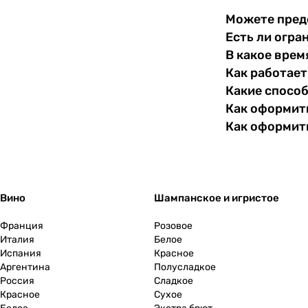
Можете пред
Есть ли огра
В какое врем
Как работает
Какие спосо
Как оформить
Как оформит
Вино
Шампанское и игристое
Франция
Розовое
Италия
Белое
Испания
Красное
Аргентина
Полусладкое
Россия
Сладкое
Красное
Сухое