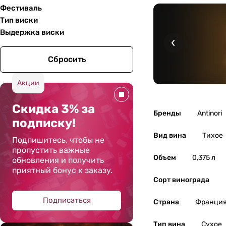
Фестиваль
Тип виски
Выдержка виски
Сбросить
Акции
Скидка 3% за
Бренды
Antinori
подписку!
Вид вина
Тихое
Подпишитесь, чтобы не
пропустить важные
Объем
0,375 л
обновления и получить
приятный бонус к заказу.
Сорт винограда
Подписаться
Страна
Франци
Тип вина
Сухое