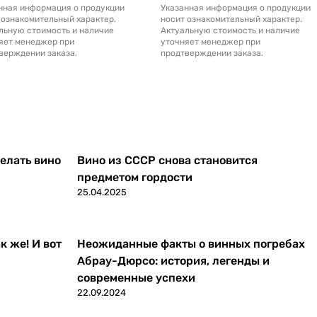
нная информация о продукции
Указанная информация о продукции
 ознакомительный характер.
носит ознакомительный характер.
льную стоимость и наличие
Актуальную стоимость и наличие
яет менеджер при
уточняет менеджер при
верждении заказа.
продтверждении заказа.
делать вино
Вино из СССР снова становится
предметом гордости
25.04.2025
к же! И вот
Неожиданные факты о винных погребах
Абрау-Дюрсо: история, легенды и
современные успехи
22.09.2024