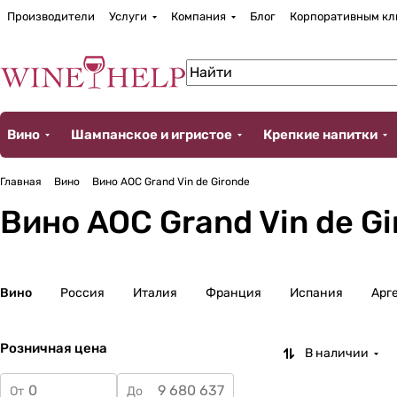
Производители
Услуги
Компания
Блог
Корпоративным кл
Вино
Шампанское и игристое
Крепкие напитки
Главная
Вино
Вино AOC Grand Vin de Gironde
Вино AOC Grand Vin de G
Вино
Россия
Италия
Франция
Испания
Арг
Розничная цена
В наличии
От
До