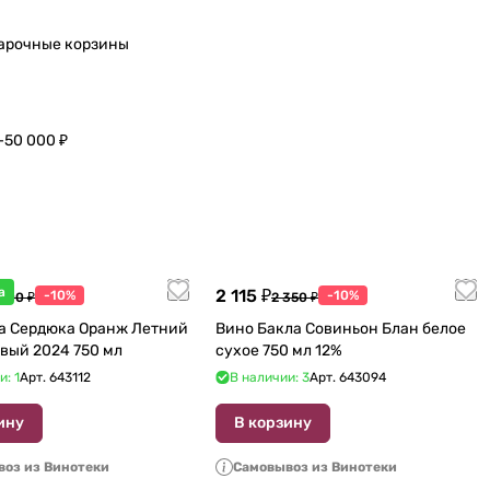
арочные корзины
–50 000 ₽
а
2 115 ₽
-10%
-10%
 600 ₽
2 350 ₽
а Сердюка Оранж Летний
Вино Бакла Совиньон Блан белое
вый 2024 750 мл
сухое 750 мл 12%
и: 1
Арт.
643112
В наличии: 3
Арт.
643094
ину
В корзину
оз из Винотеки
Самовывоз из Винотеки