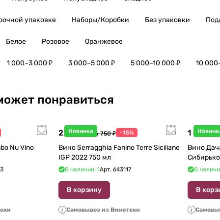
рочной упаковке
Наборы/Коробки
Без упаковки
Под
Белое
Розовое
Оранжевое
1 000–3 000 ₽
3 000–5 000 ₽
5 000–10 000 ₽
10 000
может понравиться
Новинка
Новинк
22 738 ₽
1 440 ₽
-15%
26 750 ₽
1
bo Nu Vino
Вино Serragghia Fanino Terre Siciliane
Вино Дач
IGP 2022 750 мл
Сибирько
23
В наличии: 1
Арт.
643117
В наличи
В корзину
В корз
теки
Самовывоз из Винотеки
Самовыв