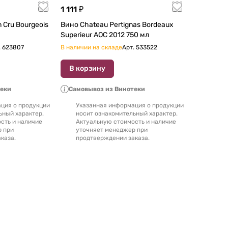
1 111 ₽
Вино Chateau Pertignas Bordeaux
Superieur AOC 2012 750 мл
.
623807
В наличии на складе
Арт.
533522
В корзину
теки
Самовывоз из Винотеки
ция о продукции
Указанная информация о продукции
ьный характер.
носит ознакомительный характер.
сть и наличие
Актуальную стоимость и наличие
р при
уточняет менеджер при
каза.
продтверждении заказа.