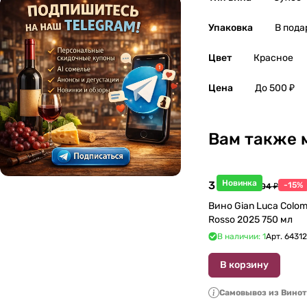
Упаковка
В пода
Цвет
Красное
Цена
До 500 ₽
Вам также 
Новинка
3 998 ₽
-15%
4 704 ₽
Вино Gian Luca Colom
Rosso 2025 750 мл
В наличии: 1
Арт.
6431
В корзину
Самовывоз из Вино