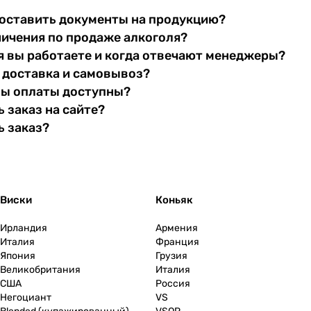
оставить документы на продукцию?
ничения по продаже алкоголя?
я вы работаете и когда отвечают менеджеры?
 доставка и самовывоз?
бы оплаты доступны?
 заказ на сайте?
ь заказ?
Виски
Коньяк
Ирландия
Армения
Италия
Франция
Япония
Грузия
Великобритания
Италия
США
Россия
Негоциант
VS