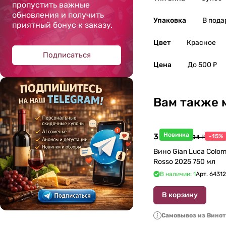
пропустить важные
обновления и получить
Упаковка
В пода
приятный бонус к заказу.
Цвет
Красное
Подписаться
Цена
До 500 ₽
Вам также 
Новинка
3 998 ₽
-15%
4 704 ₽
Вино Gian Luca Colom
Rosso 2025 750 мл
В наличии: 1
Арт.
6431
В корзину
Самовывоз из Вино