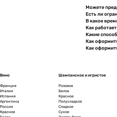
Можете пред
Есть ли огра
В какое врем
Как работает
Какие спосо
Как оформить
Как оформит
Вино
Шампанское и игристое
Франция
Розовое
Италия
Белое
Испания
Красное
Аргентина
Полусладкое
Россия
Сладкое
Красное
Сухое