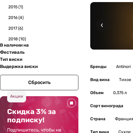
2015
(
1
)
2016
(
4
)
2017
(
6
)
2018
(
10
)
В наличии на
2019
(
2
)
Фестиваль
Тип виски
2020
(
2
)
Выдержка виски
Бренды
Antinori
2021
(
4
)
Вид вина
Тихое
2022
(
1
)
Сбросить
2023
(
6
)
Объем
0,375 л
Акции
2024
(
3
)
Сорт винограда
Скидка 3% за
подписку!
Страна
Франци
Подпишитесь, чтобы не
Тип вина
Сухое