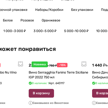
рочной упаковке
Наборы/Коробки
Без упаковки
Под
Белое
Розовое
Оранжевое
1 000–3 000 ₽
3 000–5 000 ₽
5 000–10 000 ₽
10 000
может понравиться
Новинка
22 738 ₽
1 440 ₽
-15%
26 750 ₽
1
bo Nu Vino
Вино Serragghia Fanino Terre Siciliane
Вино Дач
IGP 2022 750 мл
Сибирько
23
В наличии: 1
Арт.
643117
В наличи
В корзину
В корз
теки
Самовывоз из Винотеки
Самовыв