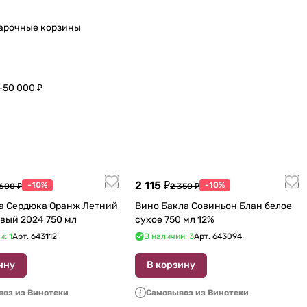
арочные корзины
–50 000 ₽
2 115 ₽
-10%
-10%
 600 ₽
2 350 ₽
а Сердюка Оранж Летний
Вино Бакла Совиньон Блан белое
вый 2024 750 мл
сухое 750 мл 12%
и: 1
Арт.
643112
В наличии: 3
Арт.
643094
ину
В корзину
оз из Винотеки
Самовывоз из Винотеки