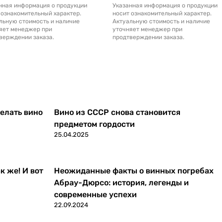
нная информация о продукции
Указанная информация о продукции
 ознакомительный характер.
носит ознакомительный характер.
льную стоимость и наличие
Актуальную стоимость и наличие
яет менеджер при
уточняет менеджер при
верждении заказа.
продтверждении заказа.
делать вино
Вино из СССР снова становится
предметом гордости
25.04.2025
к же! И вот
Неожиданные факты о винных погребах
Абрау-Дюрсо: история, легенды и
современные успехи
22.09.2024