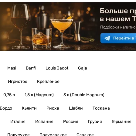
Masi
Banfi
Louis Jadot
Gaja
Игристое
Креплёное
0,75 л
1,5 л (Magnum)
3 л (Double Magnum)
Бордо
Кьянти
Риоха
Шабли
Тоскана
я
Италия
Испания
Россия
Грузия
Германия
Полусухое
Полусладкое
Сладкое