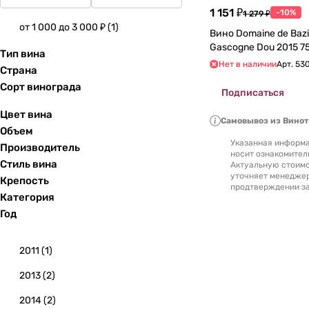
1 151 ₽
-10%
1 279 ₽
от 1 000 до 3 000 ₽
(
1
)
Вино Domaine de Bazi
Gascogne Dou 2
Тип вина
Нет в наличии
Арт.
53
Страна
Сорт винограда
Подписаться
Цвет вина
Самовывоз из Вино
Объем
Указанная информа
Производитель
носит ознакомител
Стиль вина
Актуальную стоимо
уточняет менедже
Крепость
продтверждении за
Категория
Год
2011
(
1
)
2013
(
2
)
2014
(
2
)