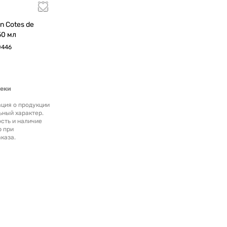
n Cotes de
015 750 мл
0446
теки
ция о продукции
ьный характер.
сть и наличие
р при
каза.