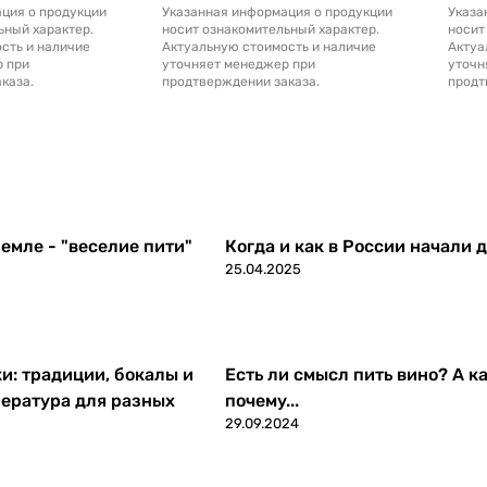
ция о продукции
Указанная информация о продукции
Указа
ьный характер.
носит ознакомительный характер.
носит
сть и наличие
Актуальную стоимость и наличие
Актуа
р при
уточняет менеджер при
уточн
каза.
продтверждении заказа.
продт
емле - "веселие пити"
Когда и как в России начали 
25.04.2025
ки: традиции, бокалы и
Есть ли смысл пить вино? А ка
ература для разных
почему...
29.09.2024