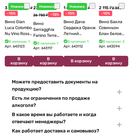
Новинка
Новинка
Новинка
3 998 ₽
22 738 ₽
1 440 ₽
2 115 ₽
4 704 ₽
1 600 ₽
2 350 ₽
-15%
-10%
-10%
-15%
26 750 ₽
Вино Gian
Вино Дача
Вино Бакла
Вино
Luca Colombo
Сердюка Оранж
Совиньон
Serragghia
Nu Vino Rosso
Летний
Блан белое
Fanino Terre
2025 750 мл
Сибирьковый
сухое 750 мл
Siciliane IGP
В наличии: 1
В наличии: 1
В наличии: 3
В наличии: 1
2024 750 мл
12%
Арт.
643123
Арт.
643112
Арт.
643094
2022 750 мл
Арт.
643117
В
В
В
В корзину
корзину
корзину
корзину
Можете предоставить документы на
продукцию?
Есть ли ограничения по продаже
алкоголя?
В какое время вы работаете и когда
отвечают менеджеры?
Как работает доставка и самовывоз?