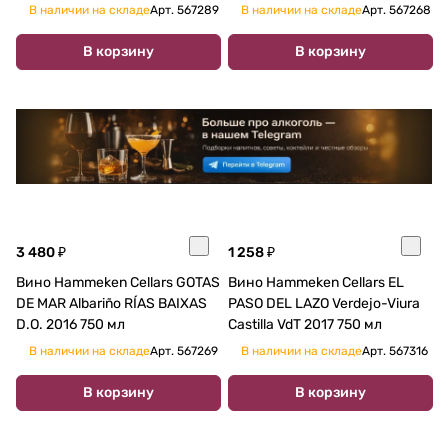
В наличии на складе
Арт.
567289
В наличии на складе
Арт.
567268
В корзину
В корзину
3 480 ₽
1 258 ₽
Вино Hammeken Cellars GOTAS
Вино Hammeken Cellars EL
DE MAR Albariño RÍAS BAIXAS
PASO DEL LAZO Verdejo-Viura
D.O. 2016 750 мл
Castilla VdT 2017 750 мл
В наличии на складе
Арт.
567269
В наличии на складе
Арт.
567316
В корзину
В корзину