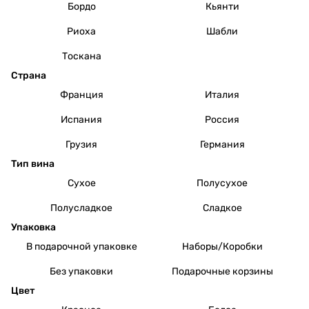
Бордо
Кьянти
Риоха
Шабли
Тоскана
Страна
Франция
Италия
Испания
Россия
Грузия
Германия
Тип вина
Сухое
Полусухое
Полусладкое
Сладкое
Упаковка
В подарочной упаковке
Наборы/Коробки
Без упаковки
Подарочные корзины
Цвет