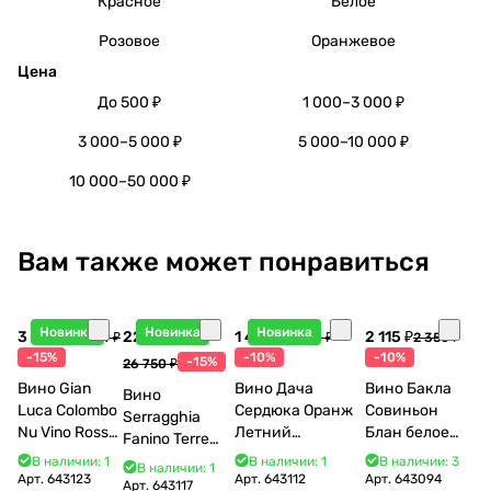
Красное
Белое
Розовое
Оранжевое
Цена
До 500 ₽
1 000–3 000 ₽
3 000–5 000 ₽
5 000–10 000 ₽
10 000–50 000 ₽
Вам также может понравиться
Новинка
Новинка
Новинка
3 998 ₽
22 738 ₽
1 440 ₽
2 115 ₽
4 704 ₽
1 600 ₽
2 350 ₽
-15%
-10%
-10%
-15%
26 750 ₽
Вино Gian
Вино Дача
Вино Бакла
Вино
Luca Colombo
Сердюка Оранж
Совиньон
Serragghia
Nu Vino Rosso
Летний
Блан белое
Fanino Terre
2025 750 мл
Сибирьковый
сухое 750 мл
Siciliane IGP
В наличии: 1
В наличии: 1
В наличии: 3
В наличии: 1
2024 750 мл
12%
Арт.
643123
Арт.
643112
Арт.
643094
2022 750 мл
Арт.
643117