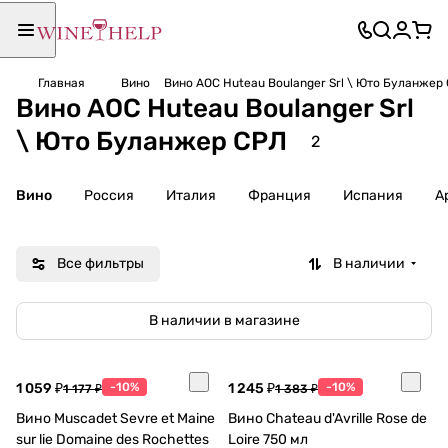
Главная
Вино
Вино AOC Huteau Boulanger Srl \ Юто Буланжер
Вино AOC Huteau Boulanger Srl
\ Юто Буланжер СРЛ
2
Вино
Россия
Италия
Франция
Испания
А
Все фильтры
В наличии
В наличии в магазине
1 059 ₽
-10%
1 245 ₽
-10%
1 177 ₽
1 383 ₽
Вино Muscadet Sevre et Maine
Вино Chateau d'Avrille Rose de
sur lie Domaine des Rochettes
Loire 750 мл