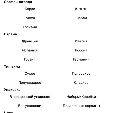
Сорт винограда
Бордо
Кьянти
Риоха
Шабли
Тоскана
Страна
Франция
Италия
Испания
Россия
Грузия
Германия
Тип вина
Сухое
Полусухое
Полусладкое
Сладкое
Упаковка
В подарочной упаковке
Наборы/Коробки
Без упаковки
Подарочные корзины
Цвет