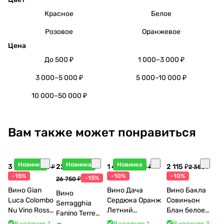
Красное
Белое
Розовое
Оранжевое
Цена
До 500 ₽
1 000–3 000 ₽
3 000–5 000 ₽
5 000–10 000 ₽
10 000–50 000 ₽
Вам также может понравиться
Новинка
Новинка
Новинка
3 998 ₽
22 738 ₽
1 440 ₽
2 115 ₽
4 704 ₽
1 600 ₽
2 350 ₽
-15%
-10%
-10%
-15%
26 750 ₽
Вино Gian
Вино Дача
Вино Бакла
Вино
Luca Colombo
Сердюка Оранж
Совиньон
Serragghia
Nu Vino Rosso
Летний
Блан белое
Fanino Terre
2025 750 мл
Сибирьковый
сухое 750 мл
Siciliane IGP
В наличии: 1
В наличии: 1
В наличии: 3