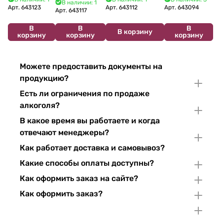
В наличии: 1
2024 750 мл
12%
Арт.
643123
Арт.
643112
Арт.
643094
2022 750 мл
Арт.
643117
В
В
В
В корзину
корзину
корзину
корзину
Можете предоставить документы на
продукцию?
Есть ли ограничения по продаже
алкоголя?
В какое время вы работаете и когда
отвечают менеджеры?
Как работает доставка и самовывоз?
Какие способы оплаты доступны?
Как оформить заказ на сайте?
Как оформить заказ?