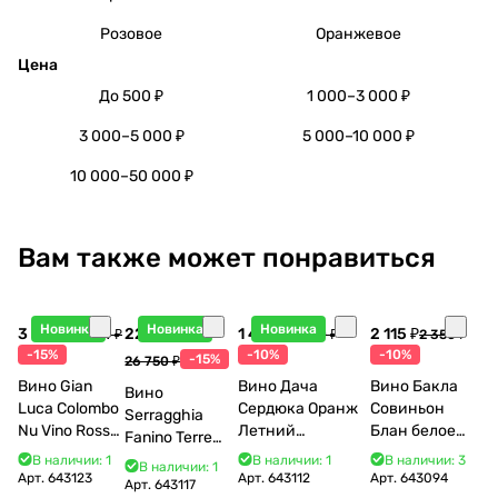
Розовое
Оранжевое
Цена
До 500 ₽
1 000–3 000 ₽
3 000–5 000 ₽
5 000–10 000 ₽
10 000–50 000 ₽
Вам также может понравиться
Новинка
Новинка
Новинка
3 998 ₽
22 738 ₽
1 440 ₽
2 115 ₽
4 704 ₽
1 600 ₽
2 350 ₽
-15%
-10%
-10%
-15%
26 750 ₽
Вино Gian
Вино Дача
Вино Бакла
Вино
Luca Colombo
Сердюка Оранж
Совиньон
Serragghia
Nu Vino Rosso
Летний
Блан белое
Fanino Terre
2025 750 мл
Сибирьковый
сухое 750 мл
Siciliane IGP
В наличии: 1
В наличии: 1
В наличии: 3
В наличии: 1
2024 750 мл
12%
Арт.
643123
Арт.
643112
Арт.
643094
2022 750 мл
Арт.
643117