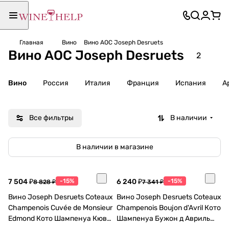
Главная
Вино
Вино AOC Joseph Desruets
Вино AOC Joseph Desruets
2
Вино
Россия
Италия
Франция
Испания
А
Все фильтры
В наличии
В наличии в магазине
7 504 ₽
-15%
6 240 ₽
-15%
8 828 ₽
7 341 ₽
Вино Joseph Desruets Coteaux
Вино Joseph Desruets Coteaux
Champenois Cuvée de Monsieur
Champenois Boujon d'Avril Кото
Edmond Кото Шампенуа Кюве
Шампенуа Бужон д Авриль