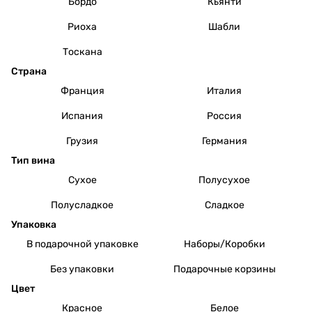
Бордо
Кьянти
Риоха
Шабли
Тоскана
Страна
Франция
Италия
Испания
Россия
Грузия
Германия
Тип вина
Сухое
Полусухое
Полусладкое
Сладкое
Упаковка
В подарочной упаковке
Наборы/Коробки
Без упаковки
Подарочные корзины
Цвет
Красное
Белое