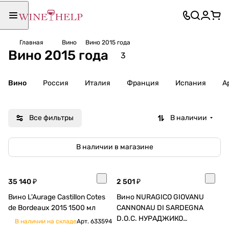
Главная
Вино
Вино 2015 года
Вино 2015 года
3
Вино
Россия
Италия
Франция
Испания
А
Все фильтры
В наличии
В наличии в магазине
35 140 ₽
2 501 ₽
Вино L'Aurage Castillon Cotes
Вино NURAGICO GIOVANU
de Bordeaux 2015 1500 мл
CANNONAU DI SARDEGNA
D.O.C. НУРАДЖИКО
В наличии на складе
Арт.
633594