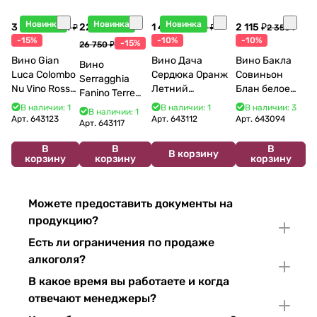
Новинка
Новинка
Новинка
3 998 ₽
22 738 ₽
1 440 ₽
2 115 ₽
4 704 ₽
1 600 ₽
2 350 ₽
-15%
-10%
-10%
-15%
26 750 ₽
Вино Gian
Вино Дача
Вино Бакла
Вино
Luca Colombo
Сердюка Оранж
Совиньон
Serragghia
Nu Vino Rosso
Летний
Блан белое
Fanino Terre
2025 750 мл
Сибирьковый
сухое 750 мл
Siciliane IGP
В наличии: 1
В наличии: 1
В наличии: 3
В наличии: 1
2024 750 мл
12%
Арт.
643123
Арт.
643112
Арт.
643094
2022 750 мл
Арт.
643117
В
В
В
В корзину
корзину
корзину
корзину
Можете предоставить документы на
продукцию?
Есть ли ограничения по продаже
алкоголя?
В какое время вы работаете и когда
отвечают менеджеры?