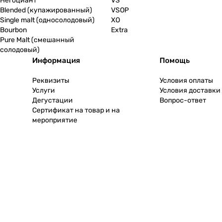
Негоциант
VS
Blended (купажированный)
VSOP
Single malt (односолодовый)
XO
Bourbon
Extra
Pure Malt (смешанный
солодовый)
Информация
Помощь
Реквизиты
Условия оплаты
Услуги
Условия доставки
Дегустации
Вопрос-ответ
Сертификат на товар и на
мероприятие