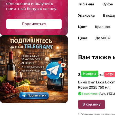
обновления и получить
Тип вина
Сухое
приятный бонус к заказу.
Упаковка
В пода
Подписаться
Цвет
Красное
Цена
До 500 ₽
Вам также 
Новинка
3 998 ₽
-15%
4 704 ₽
Вино Gian Luca Colom
Rosso 2025 750 мл
В наличии: 1
Арт.
6431
В корзину
Самовывоз из Вино