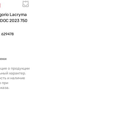
gorio Lacryma
.
629478
теки
ция о продукции
ьный характер.
сть и наличие
р при
каза.