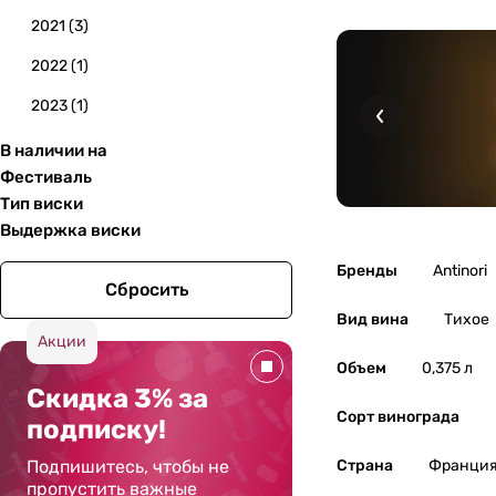
2021
(
3
)
2022
(
1
)
2023
(
1
)
В наличии на
Фестиваль
Тип виски
Выдержка виски
Бренды
Antinori
Сбросить
Вид вина
Тихое
Акции
Объем
0,375 л
Скидка 3% за
Сорт винограда
подписку!
Подпишитесь, чтобы не
Страна
Франци
пропустить важные