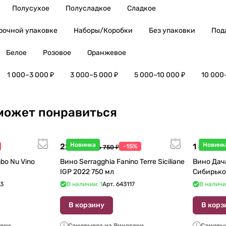
Полусухое
Полусладкое
Сладкое
рочной упаковке
Наборы/Коробки
Без упаковки
Под
Белое
Розовое
Оранжевое
1 000–3 000 ₽
3 000–5 000 ₽
5 000–10 000 ₽
10 000
может понравиться
Новинка
Новинк
22 738 ₽
1 440 ₽
-15%
26 750 ₽
1
bo Nu Vino
Вино Serragghia Fanino Terre Siciliane
Вино Дач
IGP 2022 750 мл
Сибирько
23
В наличии: 1
Арт.
643117
В наличи
В корзину
В корз
теки
Самовывоз из Винотеки
Самовыв