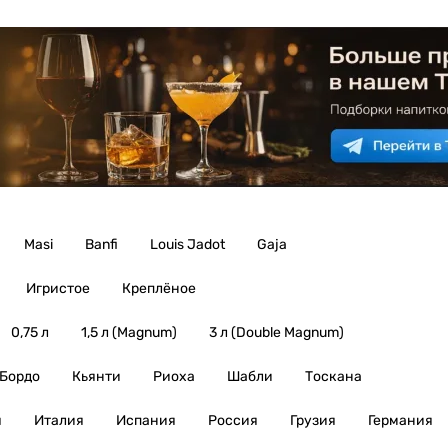
Masi
Banfi
Louis Jadot
Gaja
Игристое
Креплёное
0,75 л
1,5 л (Magnum)
3 л (Double Magnum)
Бордо
Кьянти
Риоха
Шабли
Тоскана
я
Италия
Испания
Россия
Грузия
Германия