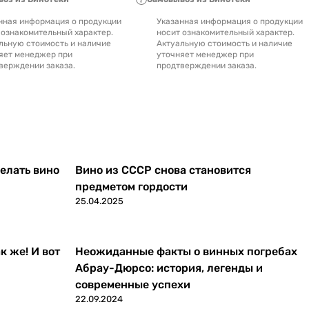
нная информация о продукции
Указанная информация о продукции
 ознакомительный характер.
носит ознакомительный характер.
льную стоимость и наличие
Актуальную стоимость и наличие
яет менеджер при
уточняет менеджер при
верждении заказа.
продтверждении заказа.
делать вино
Вино из СССР снова становится
предметом гордости
25.04.2025
к же! И вот
Неожиданные факты о винных погребах
Абрау-Дюрсо: история, легенды и
современные успехи
22.09.2024