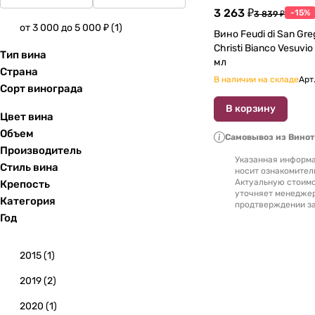
3 263 ₽
-15%
3 839 ₽
от 3 000 до 5 000 ₽
(
1
)
Вино Feudi di San Gre
Christi Bianco Vesuvio DOC 2023 750
Тип вина
мл
Страна
В наличии на складе
Арт
Сорт винограда
В корзину
Цвет вина
Объем
Самовывоз из Вино
Производитель
Указанная информа
Стиль вина
носит ознакомител
Актуальную стоимо
Крепость
уточняет менедже
Категория
продтверждении за
Год
2015
(
1
)
2019
(
2
)
2020
(
1
)