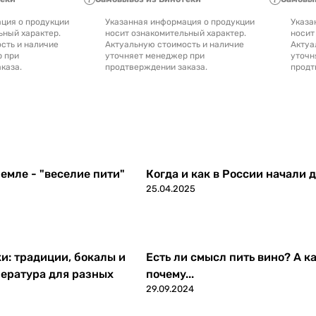
ция о продукции
Указанная информация о продукции
Указа
ьный характер.
носит ознакомительный характер.
носит
сть и наличие
Актуальную стоимость и наличие
Актуа
р при
уточняет менеджер при
уточн
каза.
продтверждении заказа.
продт
емле - "веселие пити"
Когда и как в России начали 
25.04.2025
ки: традиции, бокалы и
Есть ли смысл пить вино? А ка
ература для разных
почему...
29.09.2024