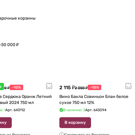
арочные корзины
–50 000 ₽
а
2 115 ₽
-10%
-10%
 600 ₽
2 350 ₽
а Сердюка Оранж Летний
Вино Бакла Совиньон Блан белое
вый 2024 750 мл
сухое 750 мл 12%
и: 1
Арт.
643112
В наличии: 3
Арт.
643094
ину
В корзину
оз из Винотеки
Самовывоз из Винотеки