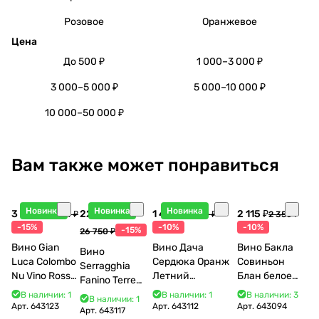
Розовое
Оранжевое
Цена
До 500 ₽
1 000–3 000 ₽
3 000–5 000 ₽
5 000–10 000 ₽
10 000–50 000 ₽
Вам также может понравиться
Новинка
Новинка
Новинка
3 998 ₽
22 738 ₽
1 440 ₽
2 115 ₽
4 704 ₽
1 600 ₽
2 350 ₽
-15%
-10%
-10%
-15%
26 750 ₽
Вино Gian
Вино Дача
Вино Бакла
Вино
Luca Colombo
Сердюка Оранж
Совиньон
Serragghia
Nu Vino Rosso
Летний
Блан белое
Fanino Terre
2025 750 мл
Сибирьковый
сухое 750 мл
Siciliane IGP
В наличии: 1
В наличии: 1
В наличии: 3
В наличии: 1
2024 750 мл
12%
Арт.
643123
Арт.
643112
Арт.
643094
2022 750 мл
Арт.
643117