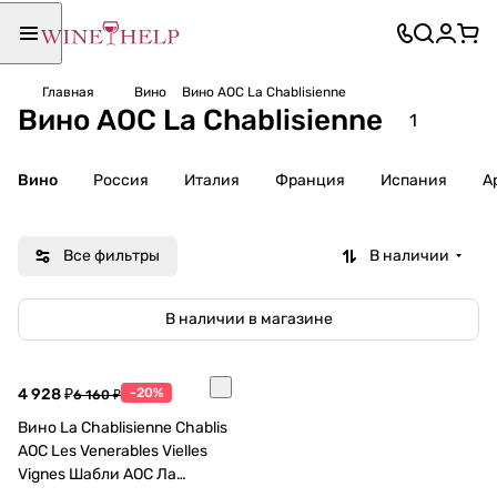
Главная
Вино
Вино AOC La Chablisienne
Вино AOC La Chablisienne
1
Вино
Россия
Италия
Франция
Испания
А
Все фильтры
В наличии
В наличии в магазине
4 928 ₽
-20%
6 160 ₽
Вино La Chablisienne Chablis
AOC Les Venerables Vielles
Vignes Шабли АОС Ла