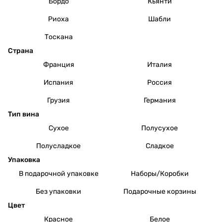
Бордо
Кьянти
Риоха
Шабли
Тоскана
Страна
Франция
Италия
Испания
Россия
Грузия
Германия
Тип вина
Сухое
Полусухое
Полусладкое
Сладкое
Упаковка
В подарочной упаковке
Наборы/Коробки
Без упаковки
Подарочные корзины
Цвет
Красное
Белое