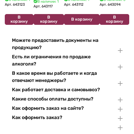
В наличии: 1
2024 750 мл
12%
Арт.
643123
Арт.
643112
Арт.
643094
2022 750 мл
Арт.
643117
В
В
В
В корзину
корзину
корзину
корзину
Можете предоставить документы на
продукцию?
Есть ли ограничения по продаже
алкоголя?
В какое время вы работаете и когда
отвечают менеджеры?
Как работает доставка и самовывоз?
Какие способы оплаты доступны?
Как оформить заказ на сайте?
Как оформить заказ?