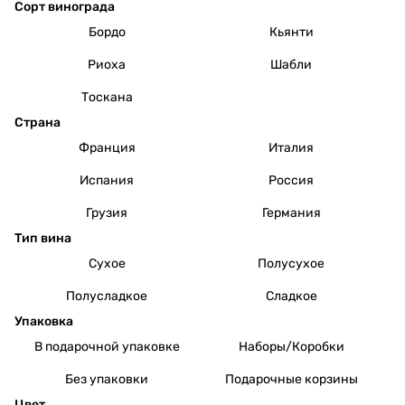
Сорт винограда
Бордо
Кьянти
Риоха
Шабли
Тоскана
Страна
Франция
Италия
Испания
Россия
Грузия
Германия
Тип вина
Сухое
Полусухое
Полусладкое
Сладкое
Упаковка
В подарочной упаковке
Наборы/Коробки
Без упаковки
Подарочные корзины
Цвет