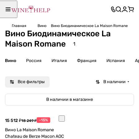
Главная
Вино
Вино Биодинамическое La Maison Romane
Вино Биодинамическое La
Maison Romane
1
Вино
Россия
Италия
Франция
Испания
А
Все фильтры
В наличии
В наличии в магазине
15 512 ₽
-15%
18 249 ₽
Вино La Maison Romane
Chateau de Berze Macon AOC