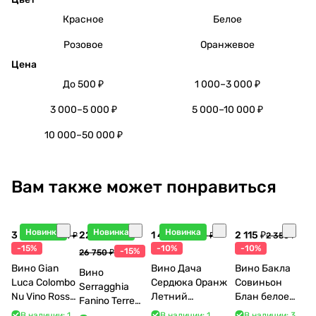
Красное
Белое
Розовое
Оранжевое
Цена
До 500 ₽
1 000–3 000 ₽
3 000–5 000 ₽
5 000–10 000 ₽
10 000–50 000 ₽
Вам также может понравиться
Новинка
Новинка
Новинка
3 998 ₽
22 738 ₽
1 440 ₽
2 115 ₽
4 704 ₽
1 600 ₽
2 350 ₽
-15%
-10%
-10%
-15%
26 750 ₽
Вино Gian
Вино Дача
Вино Бакла
Вино
Luca Colombo
Сердюка Оранж
Совиньон
Serragghia
Nu Vino Rosso
Летний
Блан белое
Fanino Terre
2025 750 мл
Сибирьковый
сухое 750 мл
Siciliane IGP
В наличии: 1
В наличии: 1
В наличии: 3