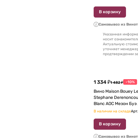
В корзину
Самовывоз из Вино
Указанная информа
носит ознакомител
Актуальную стоимо
уточняет менедже
продтверждении за
1 334 ₽
-10%
1 482 ₽
Вино Maison Bouey Le
Stephane Derenoncourt Borde
Blanc AOC Мезон Буэ
Стефан Деренонкур Бордо Блан 750
В наличии на складе
Арт
мл
В корзину
Самовывоз из Вино