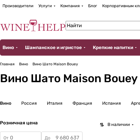
Производители
Услуги
Компания
Блог
Корпоративным кл
Вино
Шампанское и игристое
Крепкие напитки
Главная
Вино
Вино Шато Maison Bouey
Вино Шато Maison Bouey
Вино
Россия
Италия
Франция
Испания
Арг
Розничная цена
В наличии
От
До