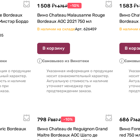
1 508 ₽
1 583 ₽
-10%
1 675 ₽
1
re Bordeaux
Вино Chateau Malausanne Rouge
Вино Chat
 Мистэр Бордо
Bordeaux AOC 2021 750 мл
В наличии на складе
Арт.
626459
В наличии 
05
В корзину
В корз
теки
Самовывоз из Винотеки
Самовыв
ция о продукции
Указанная информация о продукции
Указа
ьный характер.
носит ознакомительный характер.
носит
сть и наличие
Актуальную стоимость и наличие
Актуа
р при
уточняет менеджер при
уточн
каза.
продтверждении заказа.
продт
798 ₽
686 ₽
-10%
887 ₽
762
deaux
Вино Chateau de Reguignon Grand
Вино Fore
Maitre Bordeaux AOC Шато де
red 750 м