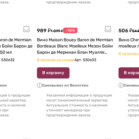
каза.
продтверждении заказа.
продт
989 ₽
506 ₽
-10%
1 099 ₽
544
Вино Maison Bouey Baron de Mermian
Вино Chev
Bordeaux Blanc Moelleux Мезон Бойи
5 750 мл
Барон де Мермиан Блан Муалле
В наличии 
2015 750 мл
.
530632
В наличии на складе
Арт.
530633
В корзину
В корз
теки
Самовывоз из Винотеки
Самовыв
ция о продукции
Указанная информация о продукции
Указа
ьный характер.
носит ознакомительный характер.
носит
сть и наличие
Актуальную стоимость и наличие
Актуа
р при
уточняет менеджер при
уточн
каза.
продтверждении заказа.
продт