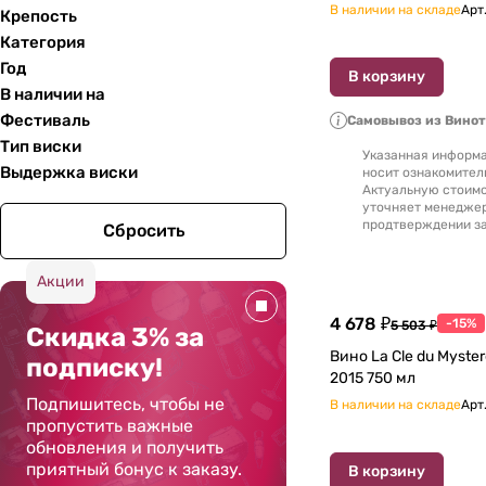
В наличии на складе
Арт
Крепость
Категория
Год
В корзину
В наличии на
Фестиваль
Самовывоз из Вино
Тип виски
Указанная информа
Выдержка виски
носит ознакомител
Актуальную стоимо
уточняет менедже
продтверждении за
Сбросить
Акции
4 678 ₽
-15%
5 503 ₽
Скидка 3% за
Вино La Cle du Mystere Bordeaux AOC
подписку!
2015 750 мл
Подпишитесь, чтобы не
В наличии на складе
Арт
пропустить важные
обновления и получить
приятный бонус к заказу.
В корзину