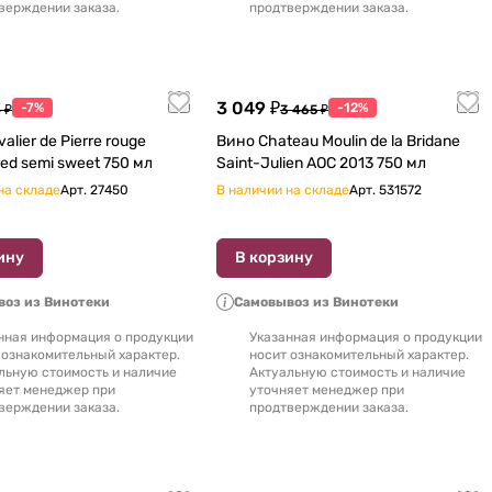
верждении заказа.
продтверждении заказа.
3 049 ₽
-7%
-12%
 ₽
3 465 ₽
alier de Pierre rouge
Вино Chateau Moulin de la Bridane
moelleux red semi sweet 750 мл
Saint-Julien AOC 2013 750 мл
на складе
Арт.
27450
В наличии на складе
Арт.
531572
ину
В корзину
оз из Винотеки
Самовывоз из Винотеки
нная информация о продукции
Указанная информация о продукции
 ознакомительный характер.
носит ознакомительный характер.
льную стоимость и наличие
Актуальную стоимость и наличие
яет менеджер при
уточняет менеджер при
верждении заказа.
продтверждении заказа.