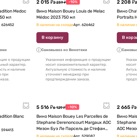
2 015 ₽
2 208 ₽
-10%
2 239 ₽
2
adition Medoc
Вино Maison Bouey Louis de Melac
Вино Chat
e Sec АОC 2021 750 мл
Médoc 2023 750 мл
.
626452
В наличии на складе
Арт.
626462
В наличии 
В корзину
В корз
теки
Самовывоз из Винотеки
Самовыв
ция о продукции
Указанная информация о продукции
Указа
ьный характер.
носит ознакомительный характер.
носит
сть и наличие
Актуальную стоимость и наличие
Актуа
р при
уточняет менеджер при
уточн
каза.
продтверждении заказа.
продт
5 516 ₽
2 665 ₽
-10%
6 129 ₽
2
on Blanc
Вино Maison Bouey Les Parcelles de
Вино Mais
Stephane Derenoncourt Margaux AOC
Stephane Deren
Мезон Буэ Ле Парсель де Стефан
AOC Мезо
.
594413
Деренонкур Марго 750 мл
Стефан Деренон
В наличии на складе
Арт.
529087
В наличии 