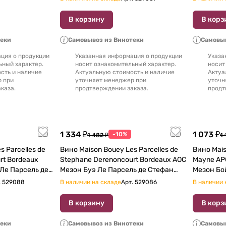
750 мл
В корзину
В корз
теки
Самовывоз из Винотеки
Самовыв
ция о продукции
Указанная информация о продукции
Указа
ьный характер.
носит ознакомительный характер.
носит
сть и наличие
Актуальную стоимость и наличие
Актуа
р при
уточняет менеджер при
уточн
каза.
продтверждении заказа.
продт
1 334 ₽
1 073 ₽
-10%
1 482 ₽
1 
s Parcelles de
Вино Maison Bouey Les Parcelles de
Вино Mais
aux
Stephane Derenoncourt Bordeaux AOC
Mayne АРС
 Ле Парсель де
Мезон Буэ Ле Парсель де Стефан
Мезон Бой
Деренонкур Бордо 750 мл
.
529088
В наличии на складе
Арт.
529086
В наличии 
В корзину
В корз
теки
Самовывоз из Винотеки
Самовыв