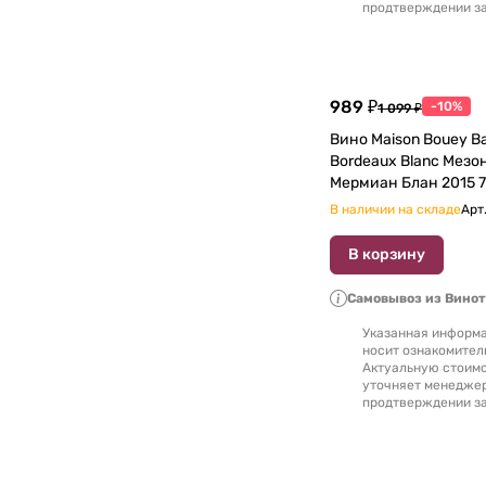
продтверждении за
989 ₽
-10%
1 099 ₽
Вино Maison Bouey Baron de Mermian
Bordeaux Blanc Мезон Бойи Барон де
Мермиан Блан 201
В наличии на складе
Арт
В корзину
Самовывоз из Вино
Указанная информа
носит ознакомител
Актуальную стоимо
уточняет менедже
продтверждении за