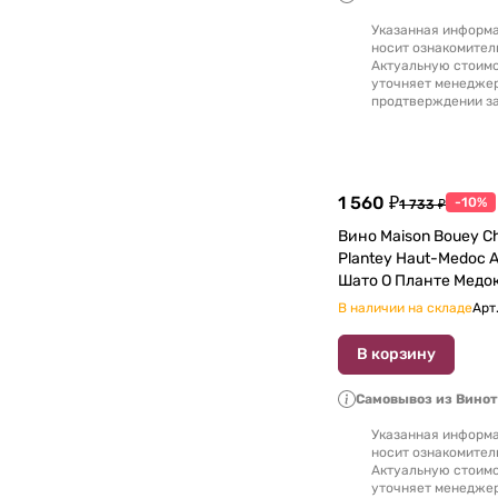
Указанная информа
носит ознакомител
Актуальную стоимо
уточняет менедже
продтверждении за
1 560 ₽
-10%
1 733 ₽
Вино Maison Bouey C
Plantey Haut-Medoc 
В наличии на складе
Арт
В корзину
Самовывоз из Вино
Указанная информа
носит ознакомител
Актуальную стоимо
уточняет менедже