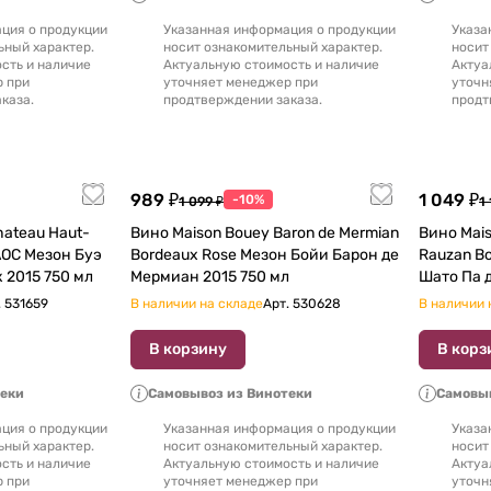
ция о продукции
Указанная информация о продукции
Указа
ьный характер.
носит ознакомительный характер.
носит
сть и наличие
Актуальную стоимость и наличие
Актуа
р при
уточняет менеджер при
уточн
каза.
продтверждении заказа.
продт
989 ₽
1 049 ₽
-10%
1 099 ₽
1
hateau Haut-
Вино Maison Bouey Baron de Mermian
Вино Maison Boue
AOC Мезон Буэ
Bordeaux Rose Мезон Бойи Барон де
Rauzan B
Шато О Планте Медок 2015 750 мл
Мермиан 2015 750 мл
Шато Па д
.
531659
В наличии на складе
Арт.
530628
В наличии 
В корзину
В корз
теки
Самовывоз из Винотеки
Самовыв
ция о продукции
Указанная информация о продукции
Указа
ьный характер.
носит ознакомительный характер.
носит
сть и наличие
Актуальную стоимость и наличие
Актуа
р при
уточняет менеджер при
уточн