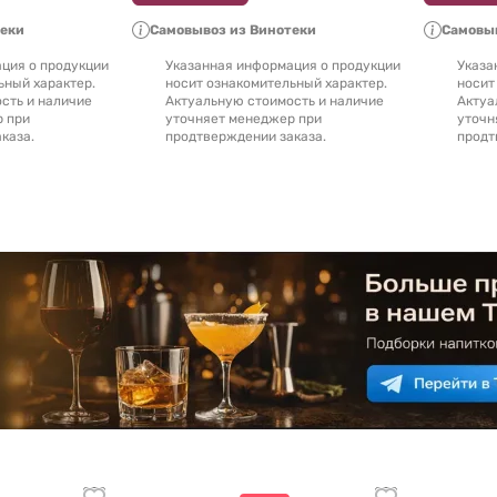
теки
Самовывоз из Винотеки
Самовыв
ция о продукции
Указанная информация о продукции
Указа
ьный характер.
носит ознакомительный характер.
носит
сть и наличие
Актуальную стоимость и наличие
Актуа
р при
уточняет менеджер при
уточн
каза.
продтверждении заказа.
продт