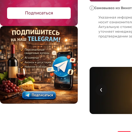
Самовывоз из Вино
Подписаться
Указанная информа
носит ознакомител
Актуальную стоимо
уточняет менедже
продтверждении за