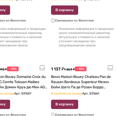
ину
В корзину
оз из Винотеки
Самовывоз из Винотеки
нная информация о продукции
Указанная информация о продукции
 ознакомительный характер.
носит ознакомительный характер.
льную стоимость и наличие
Актуальную стоимость и наличие
яет менеджер при
уточняет менеджер при
верждении заказа.
продтверждении заказа.
1 137 ₽
-10%
-10%
192 ₽
1 263 ₽
on Bouey Domaine Croix du
Вино Maison Bouey Chateau Pas de
 Comte Tolosan Malbec
Rauzan Bordeaux Superieur Мезон
и Домен Круа дю Мен АОС
Бойи Шато Па де Розан Бордо
Комт Толозан Мальбек 2015 750 мл
Супериор 2015 750 мл
на складе
Арт.
531657
В наличии на складе
Арт.
531661
ину
В корзину
оз из Винотеки
Самовывоз из Винотеки