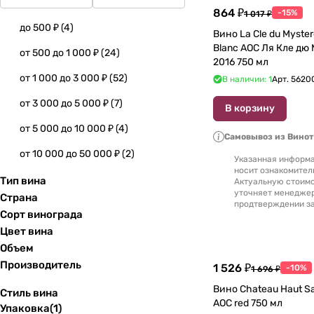
864 ₽
-15%
1 017 ₽
до 500 ₽
(
4
)
Вино La Cle du Myste
Blanc AOC Ля Кле дю
от 500 до 1 000 ₽
(
24
)
2016 750 мл
от 1 000 до 3 000 ₽
(
52
)
В наличии: 1
Арт.
5620
от 3 000 до 5 000 ₽
(
7
)
В корзину
от 5 000 до 10 000 ₽
(
4
)
Самовывоз из Вино
от 10 000 до 50 000 ₽
(
2
)
Указанная информа
носит ознакомител
Тип вина
Актуальную стоимо
уточняет менедже
Страна
продтверждении за
Сорт винограда
Цвет вина
Объем
Производитель
1 526 ₽
-10%
1 696 ₽
Вино Chateau Haut Saric Bor
Стиль вина
AOC red 750 мл
Упаковка
(
1
)