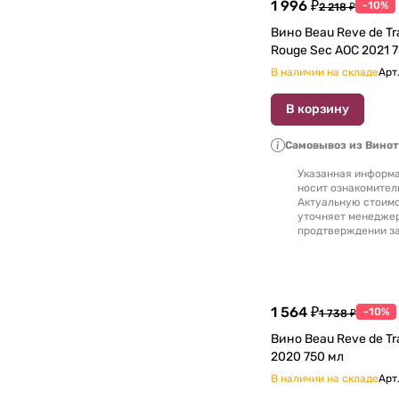
1 996 ₽
-10%
2 218 ₽
Вино Beau Reve de Tr
Roug
В наличии на складе
Арт
В корзину
Самовывоз из Вино
Указанная информа
носит ознакомител
Актуальную стоимо
уточняет менедже
продтверждении за
1 564 ₽
-10%
1 738 ₽
Вино Beau Reve de Traditi
2020 750 мл
В наличии на складе
Арт