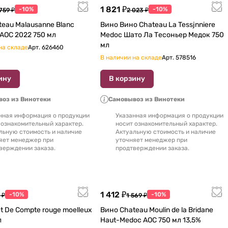
1 821 ₽
-10%
-10%
 759 ₽
2 023 ₽
eau Malausanne Blanc
Вино Вино Chateau La Tessjnniere
Bordeaux AOC 2022 750 мл
Medoc Шато Ла Тесоньер Медок 750
мл
на складе
Арт.
626460
В наличии на складе
Арт.
578516
ину
В корзину
оз из Винотеки
Самовывоз из Винотеки
нная информация о продукции
Указанная информация о продукции
 ознакомительный характер.
носит ознакомительный характер.
льную стоимость и наличие
Актуальную стоимость и наличие
яет менеджер при
уточняет менеджер при
верждении заказа.
продтверждении заказа.
1 412 ₽
-10%
-10%
 ₽
1 569 ₽
t De Compte rouge moelleux
Вино Chateau Moulin de la Bridane
л
Haut-Medoc AOC 750 мл 13,5%