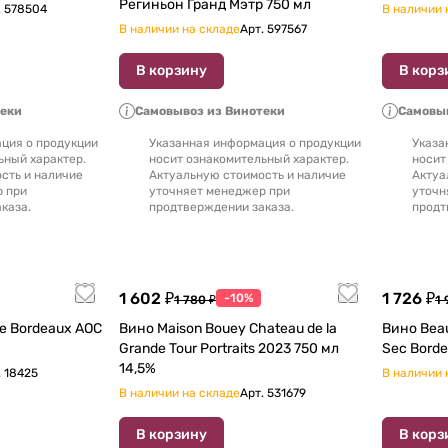
Региньон Гранд Мэтр 750 мл
.
578504
В наличии 
В наличии на складе
Арт.
597567
В корзину
В корз
теки
Самовывоз из Винотеки
Самовыв
ция о продукции
Указанная информация о продукции
Указа
ьный характер.
носит ознакомительный характер.
носит
сть и наличие
Актуальную стоимость и наличие
Актуа
р при
уточняет менеджер при
уточн
каза.
продтверждении заказа.
продт
1 602 ₽
1 726 ₽
-10%
1 780 ₽
1 
Вино Maison Bouey Chateau de la
Вино Beau
Grande Tour Portraits 2023 750 мл
14,5%
.
18425
В наличии 
В наличии на складе
Арт.
531679
В корзину
В корз