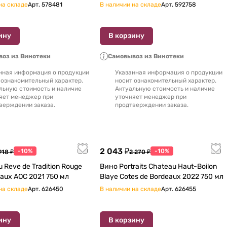
на складе
Арт.
578481
В наличии на складе
Арт.
592758
ину
В корзину
оз из Винотеки
Самовывоз из Винотеки
нная информация о продукции
Указанная информация о продукции
 ознакомительный характер.
носит ознакомительный характер.
льную стоимость и наличие
Актуальную стоимость и наличие
яет менеджер при
уточняет менеджер при
верждении заказа.
продтверждении заказа.
2 043 ₽
-10%
-10%
918 ₽
2 270 ₽
 Reve de Tradition Rouge
Вино Portraits Chateau Haut-Boilon
Sec Bordeaux АОC 2021 750 мл
Blaye Cotes de Bordeaux 2022 750 мл
на складе
Арт.
626450
В наличии на складе
Арт.
626455
ину
В корзину