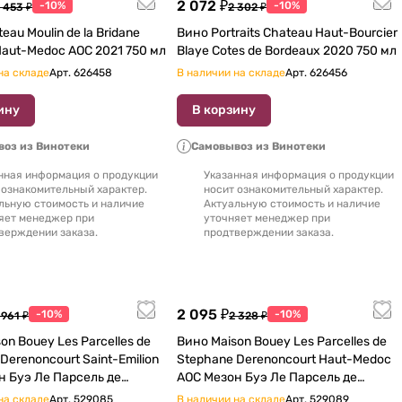
2 072 ₽
-10%
-10%
 453 ₽
2 302 ₽
eau Moulin de la Bridane
Вино Portraits Chateau Haut-Bourcier
Portraits Haut-Medoc AOC 2021 750 мл
Blaye Cotes de Bordeaux 2020 750 мл
на складе
Арт.
626458
В наличии на складе
Арт.
626456
ину
В корзину
оз из Винотеки
Самовывоз из Винотеки
нная информация о продукции
Указанная информация о продукции
 ознакомительный характер.
носит ознакомительный характер.
льную стоимость и наличие
Актуальную стоимость и наличие
яет менеджер при
уточняет менеджер при
верждении заказа.
продтверждении заказа.
2 095 ₽
-10%
-10%
 961 ₽
2 328 ₽
on Bouey Les Parcelles de
Вино Maison Bouey Les Parcelles de
oncourt Saint-Emilion
Stephane Derenoncourt Haut-Medoc
н Буэ Ле Парсель де
AOC Мезон Буэ Ле Парсель де
кур Сент Эмильон
Стефан Деренонкур О Медок 750 мл
на складе
Арт.
529085
В наличии на складе
Арт.
529089