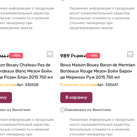
нная информация о продукции
Указанная информация о продукции
 ознакомительный характер.
носит ознакомительный характер.
льную стоимость и наличие
Актуальную стоимость и наличие
яет менеджер при
уточняет менеджер при
верждении заказа.
продтверждении заказа.
989 ₽
-10%
-10%
 166 ₽
1 099 ₽
y Chateau Pas de
Вино Maison Bouey Baron de Mermian
ordeaux Blanc Мезон Бойи
Bordeaux Rouge Мезон Бойи Барон
е Розан Блан 2015 750 мл
де Мермиан Руж 2015 750 мл
на складе
Арт.
530528
В наличии на складе
Арт.
530631
ину
В корзину
оз из Винотеки
Самовывоз из Винотеки
нная информация о продукции
Указанная информация о продукции
 ознакомительный характер.
носит ознакомительный характер.
льную стоимость и наличие
Актуальную стоимость и наличие
яет менеджер при
уточняет менеджер при