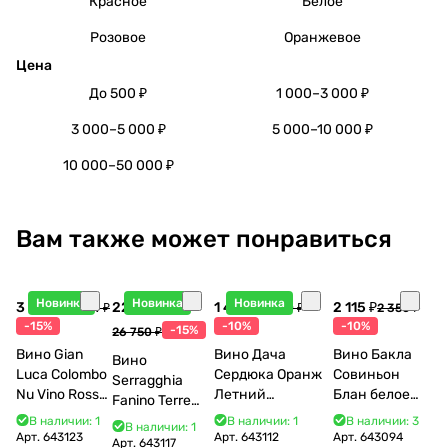
Красное
Белое
Розовое
Оранжевое
Цена
До 500 ₽
1 000–3 000 ₽
3 000–5 000 ₽
5 000–10 000 ₽
10 000–50 000 ₽
Вам также может понравиться
Новинка
Новинка
Новинка
3 998 ₽
22 738 ₽
1 440 ₽
2 115 ₽
4 704 ₽
1 600 ₽
2 350 ₽
-15%
-10%
-10%
-15%
26 750 ₽
Вино Gian
Вино Дача
Вино Бакла
Вино
Luca Colombo
Сердюка Оранж
Совиньон
Serragghia
Nu Vino Rosso
Летний
Блан белое
Fanino Terre
2025 750 мл
Сибирьковый
сухое 750 мл
Siciliane IGP
В наличии: 1
В наличии: 1
В наличии: 3
В наличии: 1
2024 750 мл
12%
Арт.
643123
Арт.
643112
Арт.
643094
2022 750 мл
Арт.
643117