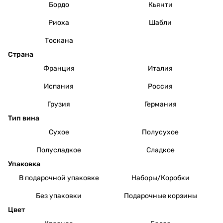
Бордо
Кьянти
Риоха
Шабли
Тоскана
Страна
Франция
Италия
Испания
Россия
Грузия
Германия
Тип вина
Сухое
Полусухое
Полусладкое
Сладкое
Упаковка
В подарочной упаковке
Наборы/Коробки
Без упаковки
Подарочные корзины
Цвет