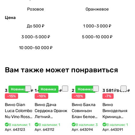
Розовое
Оранжевое
Цена
До 500 ₽
1 000–3 000 ₽
3 000–5 000 ₽
5 000–10 000 ₽
10 000–50 000 ₽
Вам также может понравиться
Новинка
Новинка
Новинка
3 998 ₽
1 440 ₽
2 115 ₽
3 581 ₽
4 704 ₽
1 600 ₽
2 350 ₽
3 850 ₽
-15%
-10%
-10%
-7%
Вино Gian
Вино Дача
Вино Бакла
Вино
Luca Colombo
Сердюка Оранж
Совиньон
Винодельня
Nu Vino Rosso
Летний
Блан белое
Криница
2025 750 мл
Сибирьковый
сухое 750 мл
Арома 2021
В наличии: 1
В наличии: 1
В наличии: 3
В наличии: 1
2024 750 мл
12%
500 мл
Арт.
643123
Арт.
643112
Арт.
643094
Арт.
643091