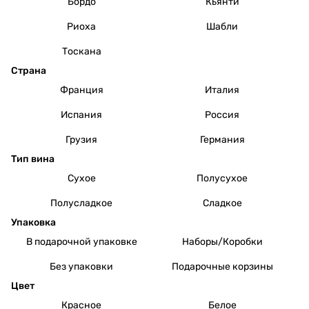
Бордо
Кьянти
Риоха
Шабли
Тоскана
Страна
Франция
Италия
Испания
Россия
Грузия
Германия
Тип вина
Сухое
Полусухое
Полусладкое
Сладкое
Упаковка
В подарочной упаковке
Наборы/Коробки
Без упаковки
Подарочные корзины
Цвет
Красное
Белое