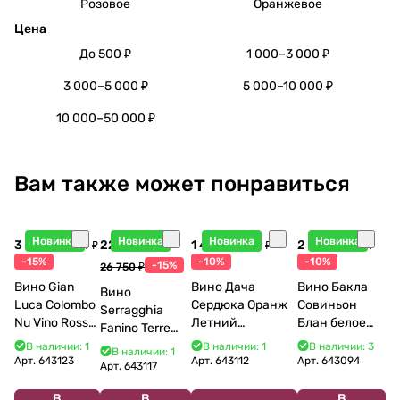
Розовое
Оранжевое
Цена
До 500 ₽
1 000–3 000 ₽
3 000–5 000 ₽
5 000–10 000 ₽
10 000–50 000 ₽
Вам также может понравиться
Новинка
Новинка
Новинка
Новинка
3 998 ₽
22 738 ₽
1 440 ₽
2 115 ₽
4 704 ₽
1 600 ₽
2 350 ₽
-15%
-10%
-10%
-15%
26 750 ₽
Вино Gian
Вино Дача
Вино Бакла
Вино
Luca Colombo
Сердюка Оранж
Совиньон
Serragghia
Nu Vino Rosso
Летний
Блан белое
Fanino Terre
2025 750 мл
Сибирьковый
сухое 750 мл
Siciliane IGP
В наличии: 1
В наличии: 1
В наличии: 3
В наличии: 1
2024 750 мл
12%
Арт.
643123
Арт.
643112
Арт.
643094
2022 750 мл
Арт.
643117
В
В
В