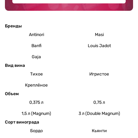
Бренды
Antinori
Masi
Banfi
Louis Jadot
Gaja
Вид вина
Тихое
Игристое
Креплёное
Объем
0,375 л
0,75 л
1,5 л (Magnum)
3 л (Double Magnum)
Сорт винограда
Бордо
Кьянти