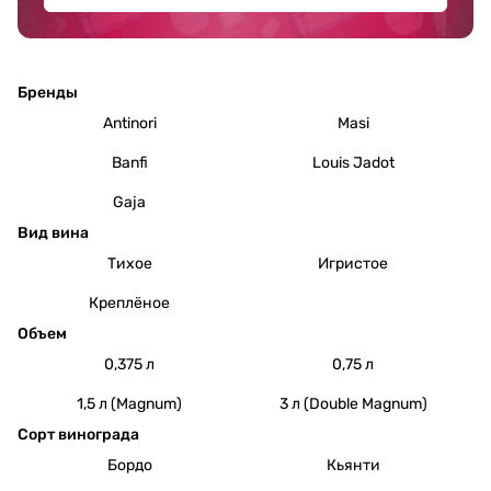
Бренды
Antinori
Masi
Banfi
Louis Jadot
Gaja
Вид вина
Тихое
Игристое
Креплёное
Объем
0,375 л
0,75 л
1,5 л (Magnum)
3 л (Double Magnum)
Сорт винограда
Бордо
Кьянти