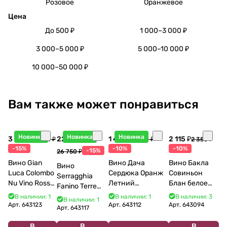
Розовое
Оранжевое
Цена
До 500 ₽
1 000–3 000 ₽
3 000–5 000 ₽
5 000–10 000 ₽
10 000–50 000 ₽
Вам также может понравиться
Новинка
Новинка
Новинка
3 998 ₽
22 738 ₽
1 440 ₽
2 115 ₽
4 704 ₽
1 600 ₽
2 350 ₽
-15%
-10%
-10%
-15%
26 750 ₽
Вино Gian
Вино Дача
Вино Бакла
Вино
Luca Colombo
Сердюка Оранж
Совиньон
Serragghia
Nu Vino Rosso
Летний
Блан белое
Fanino Terre
2025 750 мл
Сибирьковый
сухое 750 мл
Siciliane IGP
В наличии: 1
В наличии: 1
В наличии: 3
В наличии: 1
2024 750 мл
12%
Арт.
643123
Арт.
643112
Арт.
643094
2022 750 мл
Арт.
643117
В
В
В