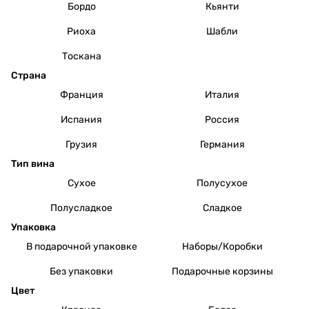
Бордо
Кьянти
Риоха
Шабли
Тоскана
Страна
Франция
Италия
Испания
Россия
Грузия
Германия
Тип вина
Сухое
Полусухое
Полусладкое
Сладкое
Упаковка
В подарочной упаковке
Наборы/Коробки
Без упаковки
Подарочные корзины
Цвет