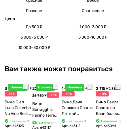
Красное
Белое
Розовое
Оранжевое
Цена
До 500 ₽
1 000–3 000 ₽
3 000–5 000 ₽
5 000–10 000 ₽
10 000–50 000 ₽
Вам также может понравиться
Новинка
Новинка
Новинка
3 998 ₽
22 738 ₽
1 440 ₽
2 115 ₽
4 704 ₽
1 600 ₽
2 350 ₽
-15%
-10%
-10%
-15%
26 750 ₽
Вино Gian
Вино Дача
Вино Бакла
Вино
Luca Colombo
Сердюка Оранж
Совиньон
Serragghia
Nu Vino Rosso
Летний
Блан белое
Fanino Terre
2025 750 мл
Сибирьковый
сухое 750 мл
Siciliane IGP
В наличии: 1
В наличии: 1
В наличии: 3
В наличии: 1
2024 750 мл
12%
Арт.
643123
Арт.
643112
Арт.
643094
2022 750 мл
Арт.
643117