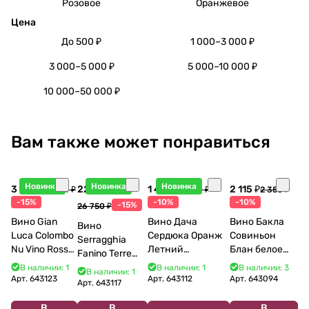
Розовое
Оранжевое
Цена
До 500 ₽
1 000–3 000 ₽
3 000–5 000 ₽
5 000–10 000 ₽
10 000–50 000 ₽
Вам также может понравиться
Новинка
Новинка
Новинка
3 998 ₽
22 738 ₽
1 440 ₽
2 115 ₽
4 704 ₽
1 600 ₽
2 350 ₽
-15%
-10%
-10%
-15%
26 750 ₽
Вино Gian
Вино Дача
Вино Бакла
Вино
Luca Colombo
Сердюка Оранж
Совиньон
Serragghia
Nu Vino Rosso
Летний
Блан белое
Fanino Terre
2025 750 мл
Сибирьковый
сухое 750 мл
Siciliane IGP
В наличии: 1
В наличии: 1
В наличии: 3
В наличии: 1
2024 750 мл
12%
Арт.
643123
Арт.
643112
Арт.
643094
2022 750 мл
Арт.
643117
В
В
В