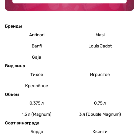
Бренды
Antinori
Masi
Banfi
Louis Jadot
Gaja
Вид вина
Тихое
Игристое
Креплёное
Объем
0,375 л
0,75 л
1,5 л (Magnum)
3 л (Double Magnum)
Сорт винограда
Бордо
Кьянти