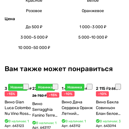
Красное
Белое
Розовое
Оранжевое
Цена
До 500 ₽
1 000–3 000 ₽
3 000–5 000 ₽
5 000–10 000 ₽
10 000–50 000 ₽
Вам также может понравиться
Новинка
Новинка
Новинка
3 998 ₽
22 738 ₽
1 440 ₽
2 115 ₽
4 704 ₽
1 600 ₽
2 350 ₽
-15%
-10%
-10%
-15%
26 750 ₽
Вино Gian
Вино Дача
Вино Бакла
Вино
Luca Colombo
Сердюка Оранж
Совиньон
Serragghia
Nu Vino Rosso
Летний
Блан белое
Fanino Terre
2025 750 мл
Сибирьковый
сухое 750 мл
Siciliane IGP
В наличии: 1
В наличии: 1
В наличии: 3
В наличии: 1
2024 750 мл
12%
Арт.
643123
Арт.
643112
Арт.
643094
2022 750 мл
Арт.
643117