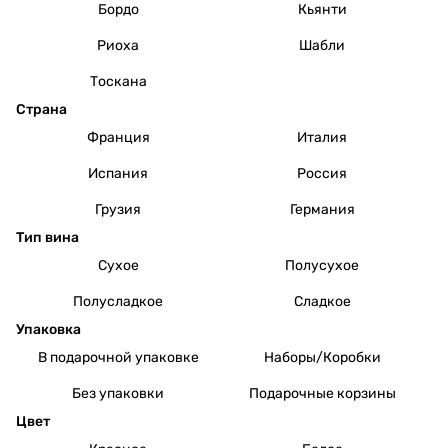
Бордо
Кьянти
Риоха
Шабли
Тоскана
Страна
Франция
Италия
Испания
Россия
Грузия
Германия
Тип вина
Сухое
Полусухое
Полусладкое
Сладкое
Упаковка
В подарочной упаковке
Наборы/Коробки
Без упаковки
Подарочные корзины
Цвет