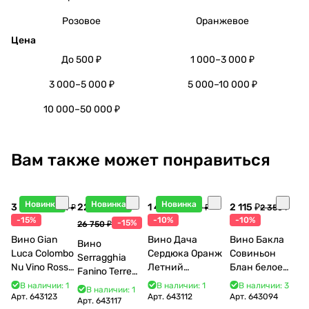
Розовое
Оранжевое
Цена
До 500 ₽
1 000–3 000 ₽
3 000–5 000 ₽
5 000–10 000 ₽
10 000–50 000 ₽
Вам также может понравиться
Новинка
Новинка
Новинка
3 998 ₽
22 738 ₽
1 440 ₽
2 115 ₽
4 704 ₽
1 600 ₽
2 350 ₽
-15%
-10%
-10%
-15%
26 750 ₽
Вино Gian
Вино Дача
Вино Бакла
Вино
Luca Colombo
Сердюка Оранж
Совиньон
Serragghia
Nu Vino Rosso
Летний
Блан белое
Fanino Terre
2025 750 мл
Сибирьковый
сухое 750 мл
Siciliane IGP
В наличии: 1
В наличии: 1
В наличии: 3
В наличии: 1
2024 750 мл
12%
Арт.
643123
Арт.
643112
Арт.
643094
2022 750 мл
Арт.
643117