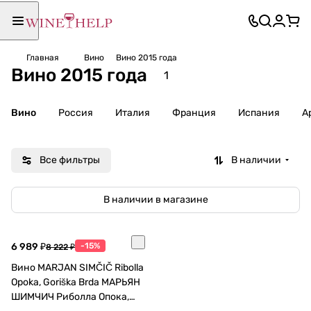
Главная
Вино
Вино 2015 года
Вино 2015 года
1
Вино
Россия
Италия
Франция
Испания
А
Все фильтры
В наличии
В наличии в магазине
6 989 ₽
-15%
8 222 ₽
Вино MARJAN SIMČIČ Ribolla
Opoka, Goriška Brda МАРЬЯН
ШИМЧИЧ Риболла Опока,