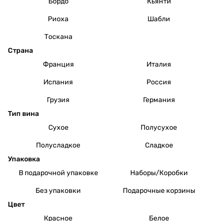
Бордо
Кьянти
Риоха
Шабли
Тоскана
Страна
Франция
Италия
Испания
Россия
Грузия
Германия
Тип вина
Сухое
Полусухое
Полусладкое
Сладкое
Упаковка
В подарочной упаковке
Наборы/Коробки
Без упаковки
Подарочные корзины
Цвет
Красное
Белое