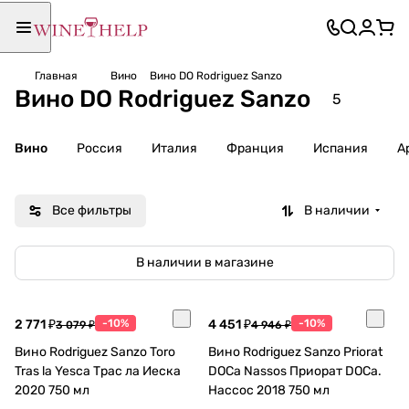
Главная
Вино
Вино DO Rodriguez Sanzo
Вино DO Rodriguez Sanzo
5
Вино
Россия
Италия
Франция
Испания
А
Все фильтры
В наличии
В наличии в магазине
2 771 ₽
-10%
4 451 ₽
-10%
3 079 ₽
4 946 ₽
Вино Rodriguez Sanzo Toro
Вино Rodriguez Sanzo Priorat
Tras la Yesca Трас ла Иеска
DOCa Nassos Приорат DOCa.
2020 750 мл
Нассос 2018 750 мл