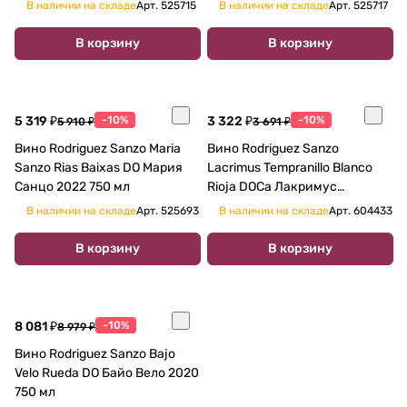
В наличии на складе
Арт.
525715
В наличии на складе
Арт.
525717
В корзину
В корзину
5 319 ₽
-10%
3 322 ₽
-10%
5 910 ₽
3 691 ₽
Вино Rodriguez Sanzo Maria
Вино Rodriguez Sanzo
Sanzo Rias Baixas DO Мария
Lacrimus Tempranillo Blanco
Санцо 2022 750 мл
Rioja DOCa Лакримус
Темпранильо Бланко 2020
В наличии на складе
Арт.
525693
В наличии на складе
Арт.
604433
750 мл
В корзину
В корзину
8 081 ₽
-10%
8 979 ₽
Вино Rodriguez Sanzo Bajo
Velo Rueda DO Байо Вело 2020
750 мл