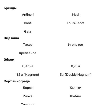
Бренды
Antinori
Masi
Banfi
Louis Jadot
Gaja
Вид вина
Тихое
Игристое
Креплёное
Объем
0,375 л
0,75 л
1,5 л (Magnum)
3 л (Double Magnum)
Сорт винограда
Бордо
Кьянти
Риоха
Шабли
Тоскана