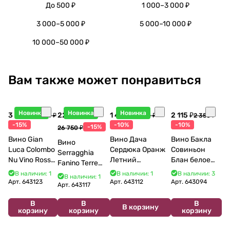
До 500 ₽
1 000–3 000 ₽
3 000–5 000 ₽
5 000–10 000 ₽
10 000–50 000 ₽
Вам также может понравиться
Новинка
Новинка
Новинка
3 998 ₽
22 738 ₽
1 440 ₽
2 115 ₽
4 704 ₽
1 600 ₽
2 350 ₽
-15%
-10%
-10%
-15%
26 750 ₽
Вино Gian
Вино Дача
Вино Бакла
Вино
Luca Colombo
Сердюка Оранж
Совиньон
Serragghia
Nu Vino Rosso
Летний
Блан белое
Fanino Terre
2025 750 мл
Сибирьковый
сухое 750 мл
Siciliane IGP
В наличии: 1
В наличии: 1
В наличии: 3
В наличии: 1
2024 750 мл
12%
Арт.
643123
Арт.
643112
Арт.
643094
2022 750 мл
Арт.
643117
В
В
В
В корзину
корзину
корзину
корзину