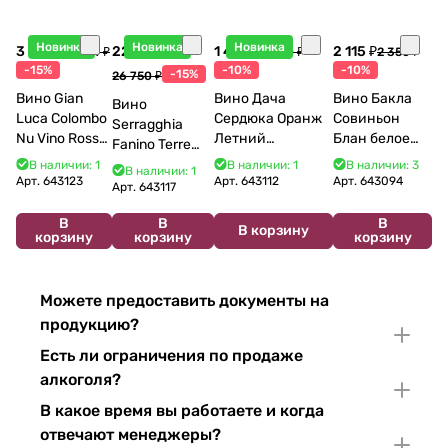
Новинка
Новинка
Новинка
3 998 ₽
22 738 ₽
1 440 ₽
2 115 ₽
4 704 ₽
1 600 ₽
2 350 ₽
-15%
-10%
-10%
-15%
26 750 ₽
Вино Gian
Вино Дача
Вино Бакла
Вино
Luca Colombo
Сердюка Оранж
Совиньон
Serragghia
Nu Vino Rosso
Летний
Блан белое
Fanino Terre
2025 750 мл
Сибирьковый
сухое 750 мл
Siciliane IGP
В наличии: 1
В наличии: 1
В наличии: 3
В наличии: 1
2024 750 мл
12%
Арт.
643123
Арт.
643112
Арт.
643094
2022 750 мл
Арт.
643117
В
В
В
В корзину
корзину
корзину
корзину
Можете предоставить документы на
продукцию?
Есть ли ограничения по продаже
алкоголя?
В какое время вы работаете и когда
отвечают менеджеры?