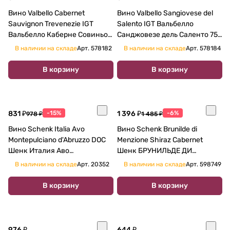
Вино Valbello Cabernet
Вино Valbello Sangiovese del
Sauvignon Trevenezie IGT
Salento IGT Вальбелло
Вальбелло Каберне Совиньон
Санджовезе дель Саленто 750
750 мл
мл
В наличии на складе
Арт.
578182
В наличии на складе
Арт.
578184
В корзину
В корзину
831 ₽
-15%
1 396 ₽
-6%
978 ₽
1 485 ₽
Вино Schenk Italia Avo
Вино Schenk Brunilde di
Montepulciano d'Abruzzo DOC
Menzione Shiraz Cabernet
Шенк Италия Аво
Шенк БРУНИЛЬДЕ ДИ
Монтепульчано д'Абруццо
МЕНЦИОНЕ ШИРАЗ КАБЕРНЕ
В наличии на складе
Арт.
20352
В наличии на складе
Арт.
598749
2013 750мл
красное сухое 750 мл
В корзину
В корзину
976 ₽
644 ₽