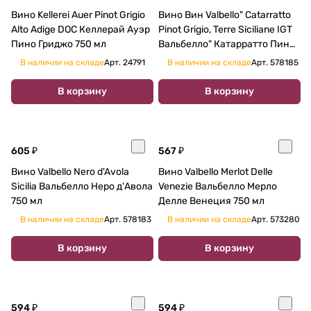
Вино Kellerei Auer Pinot Grigio
Вино Вин Valbello" Catarratto
Alto Adige DOC Келлерай Ауэр
Pinot Grigio, Terre Siciliane IGT
Пино Гриджо 750 мл
Вальбелло" Катарратто Пино
Гриджио, 750 мл
В наличии на складе
Арт.
24791
В наличии на складе
Арт.
578185
В корзину
В корзину
605 ₽
567 ₽
Вино Valbello Nero d'Avola
Вино Valbello Merlot Delle
Sicilia Вальбелло Неро д'Авола
Venezie Вальбелло Мерло
750 мл
Делле Венеция 750 мл
В наличии на складе
Арт.
578183
В наличии на складе
Арт.
573280
В корзину
В корзину
594 ₽
594 ₽