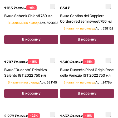
1 153 ₽
-6%
834 ₽
1 227 ₽
Вино Schenk Chianti 750 мл
Вино Cantina del Coppiere
Cordero red semi sweet 750 мл
В наличии на складе
Арт.
599005
В наличии на складе
Арт.
538162
В корзину
В корзину
1 707 ₽
-15%
1 540 ₽
-15%
2 008 ₽
1 812 ₽
Вино "Ducento" Primitivo
Вино Ducento Pinot Grigio Rose
Salento IGT 2022 750 мл
delle Venezie IGT 2022 750 мл
В наличии на складе
Арт.
581145
В наличии на складе
Арт.
24786
В корзину
В корзину
2 279 ₽
-22%
1 633 ₽
-15%
2 922 ₽
1 921 ₽