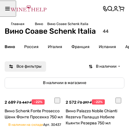
Главная
Вино
Вино Соаве Schenk Italia
Вино Соаве Schenk Italia
44
Вино
Россия
Италия
Франция
Испания
А
Все фильтры
В наличии
В наличии в магазине
2 689 ₽
-22%
2 572 ₽
-22%
3 447 ₽
3 297 ₽
Вино Schenk Fonte Prosecco
Вино Palazzo Nobile Chianti
Шенк Фонте Просекко 750 мл
Rezerva Палаццо Нобиле
Кьянти Резерва 750 мл
В наличии на складе
Арт.
30437