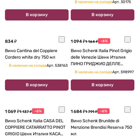
В наличии на складе
Арт.
30175
В корзину
В корзину
834 ₽
1 094 ₽
-6%
1 164 ₽
Вино Cantina del Coppiere
Вино Schenk Italia Pinot Grigio
Cordero white dry 750 мл
delle Venezie Шенк Италия
ПИНО ГРИДЖИО ДЕЛЛЕ
В наличии на складе
Арт.
538163
ВЕНЕЦИЕ белое сухое 750 мл
В наличии на складе
Арт.
598997
В корзину
В корзину
1 069 ₽
-6%
1 684 ₽
-6%
1 137 ₽
1 791 ₽
Вино Schenk Italia CASA DEL
Вино Schenk Brunilde di
COPPIERE CATARRATTO PINOT
Menzione Brendisi Reserva 750
GRIGIO Шенк Италия КАСА
мл