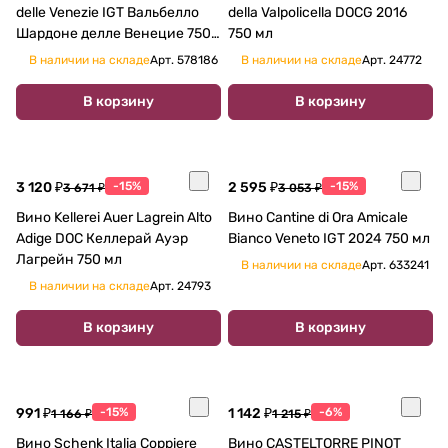
delle Venezie IGT Вальбелло
della Valpolicella DOCG 2016
Шардоне делле Венецие 750
750 мл
мл
В наличии на складе
Арт.
578186
В наличии на складе
Арт.
24772
В корзину
В корзину
3 120 ₽
-15%
2 595 ₽
-15%
3 671 ₽
3 053 ₽
Вино Kellerei Auer Lagrein Alto
Вино Cantine di Ora Amicale
Adige DOC Келлерай Ауэр
Bianco Veneto IGT 2024 750 мл
Лагрейн 750 мл
В наличии на складе
Арт.
633241
В наличии на складе
Арт.
24793
В корзину
В корзину
991 ₽
-15%
1 142 ₽
-6%
1 166 ₽
1 215 ₽
Вино Schenk Italia Coppiere
Вино CASTELTORRE PINOT