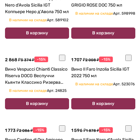
Nero d'Avola Sicilia IGT
GRIGIO ROSE DOC 750 мл
Коппьере Неро д'Авола 750 мл
В наличии на складе
Арт.
598998
В наличии на складе
Арт.
589102
В корзину
В корзину
2 868 ₽
-15%
1 707 ₽
-15%
3 374 ₽
2 008 ₽
Вино Vespucci Chianti Classico
Вино Il Faro Inzolia Sicilia IGT
Riserva DOCG Веспуччи
2022 750 мл
Кьянти Классико Ризерва
В наличии на складе
Арт.
523076
2019 750 мл
В наличии на складе
Арт.
24825
В корзину
В корзину
1 773 ₽
-15%
1 596 ₽
-15%
2 086 ₽
1 878 ₽
Вино Cantine di Ora Amicone
Вино Il Faro Nero d'Avola Sicilia