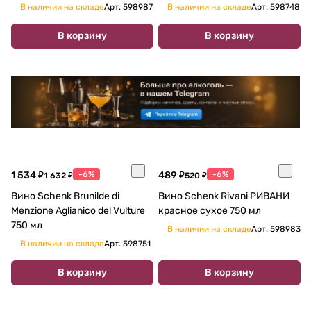
ДЕЛЬ КОППИЕРЕ КАТАРРАТТО
В наличии на складе
Арт.
598987
В наличии на складе
Арт.
598748
ПИНО ГРИДЖИО белое сухое
750 мл
В корзину
В корзину
1 534 ₽
-6%
489 ₽
-6%
1 632 ₽
520 ₽
Вино Schenk Brunilde di
Вино Schenk Rivani РИВАНИ
Menzione Aglianico del Vulture
красное сухое 750 мл
750 мл
В наличии на складе
Арт.
598983
В наличии на складе
Арт.
598751
В корзину
В корзину