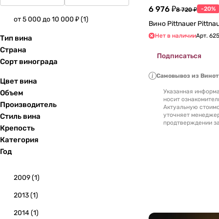
6 976 ₽
-20%
8 720 ₽
от 5 000 до 10 000 ₽
(
1
)
Нет в наличии
Арт.
62
Тип вина
Страна
Подписаться
Сорт винограда
Самовывоз из Вино
Цвет вина
Указанная информа
Объем
носит ознакомител
Производитель
Актуальную стоимо
уточняет менедже
Стиль вина
продтверждении за
Крепость
Категория
Год
2009
(
1
)
2013
(
1
)
2014
(
1
)