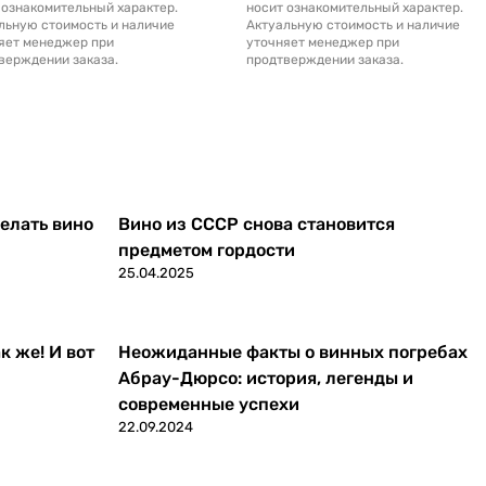
 ознакомительный характер.
носит ознакомительный характер.
льную стоимость и наличие
Актуальную стоимость и наличие
яет менеджер при
уточняет менеджер при
верждении заказа.
продтверждении заказа.
делать вино
Вино из СССР снова становится
предметом гордости
25.04.2025
к же! И вот
Неожиданные факты о винных погребах
Абрау-Дюрсо: история, легенды и
современные успехи
22.09.2024