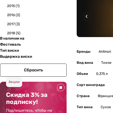
2015
(
1
)
2016
(
2
)
2017
(
3
)
2018
(
5
)
В наличии на
2020
(
4
)
Фестиваль
Тип виски
2021
(
3
)
Бренды
Antinori
Выдержка виски
2022
(
3
)
Вид вина
Тихое
2023
(
1
)
Сбросить
Объем
0,375 л
Акции
Сорт винограда
Скидка 3% за
Страна
Франци
подписку!
Тип вина
Сухое
Подпишитесь, чтобы не