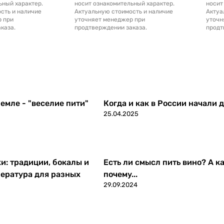
ьный характер.
носит ознакомительный характер.
носит
сть и наличие
Актуальную стоимость и наличие
Актуа
р при
уточняет менеджер при
уточн
каза.
продтверждении заказа.
продт
емле - "веселие пити"
Когда и как в России начали 
25.04.2025
ки: традиции, бокалы и
Есть ли смысл пить вино? А ка
ература для разных
почему...
29.09.2024