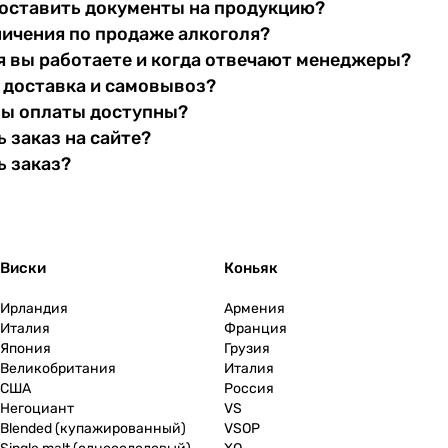
оставить документы на продукцию?
ничения по продаже алкоголя?
я вы работаете и когда отвечают менеджеры?
 доставка и самовывоз?
бы оплаты доступны?
 заказ на сайте?
ь заказ?
Виски
Коньяк
Ирландия
Армения
Италия
Франция
Япония
Грузия
Великобритания
Италия
США
Россия
Негоциант
VS
Blended (купажированный)
VSOP