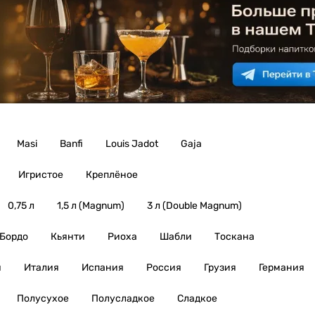
Masi
Banfi
Louis Jadot
Gaja
Игристое
Креплёное
0,75 л
1,5 л (Magnum)
3 л (Double Magnum)
Бордо
Кьянти
Риоха
Шабли
Тоскана
я
Италия
Испания
Россия
Грузия
Германия
Полусухое
Полусладкое
Сладкое