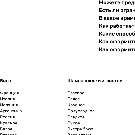
Можете пред
Есть ли огра
В какое врем
Как работает
Какие спосо
Как оформить
Как оформит
Вино
Шампанское и игристое
Франция
Розовое
Италия
Белое
Испания
Красное
Аргентина
Полусладкое
Россия
Сладкое
Красное
Сухое
Белое
Экстра брют