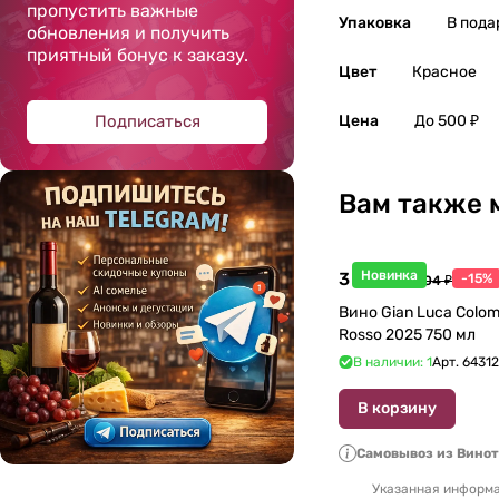
пропустить важные
Упаковка
В пода
обновления и получить
приятный бонус к заказу.
Цвет
Красное
Подписаться
Цена
До 500 ₽
Вам также 
Новинка
3 998 ₽
-15%
4 704 ₽
Вино Gian Luca Colom
Rosso 2025 750 мл
В наличии: 1
Арт.
6431
В корзину
Самовывоз из Вино
Указанная информа