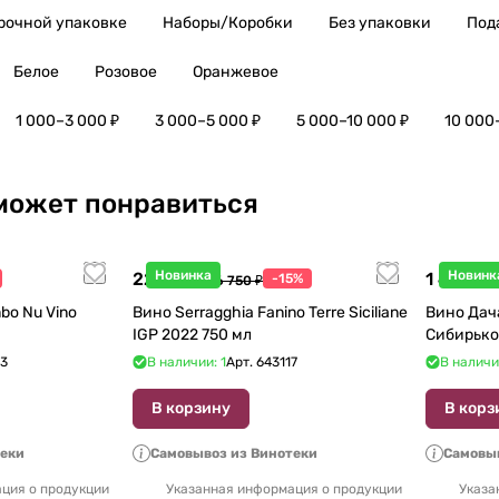
рочной упаковке
Наборы/Коробки
Без упаковки
Под
Белое
Розовое
Оранжевое
1 000–3 000 ₽
3 000–5 000 ₽
5 000–10 000 ₽
10 000
может понравиться
Новинка
Новинк
22 738 ₽
1 440 ₽
-15%
26 750 ₽
1
bo Nu Vino
Вино Serragghia Fanino Terre Siciliane
Вино Дач
IGP 2022 750 мл
Сибирько
23
В наличии: 1
Арт.
643117
В наличи
В корзину
В корз
теки
Самовывоз из Винотеки
Самовыв
ция о продукции
Указанная информация о продукции
Указа