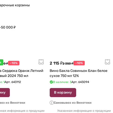
арочные корзины
–50 000 ₽
а
2 115 ₽
-10%
-10%
 600 ₽
2 350 ₽
а Сердюка Оранж Летний
Вино Бакла Совиньон Блан белое
вый 2024 750 мл
сухое 750 мл 12%
и: 1
Арт.
643112
В наличии: 3
Арт.
643094
ину
В корзину
оз из Винотеки
Самовывоз из Винотеки
нная информация о продукции
Указанная информация о продукции