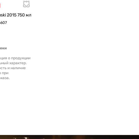
Вино Pittnauer Pittnauski 2015 750 мл
5607
теки
ция о продукции
ьный характер.
сть и наличие
р при
каза.