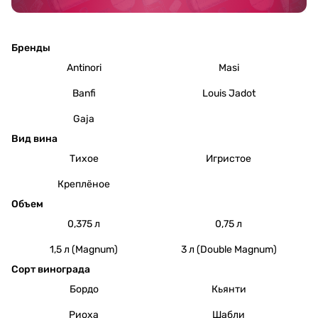
Бренды
Antinori
Masi
Banfi
Louis Jadot
Gaja
Вид вина
Тихое
Игристое
Креплёное
Объем
0,375 л
0,75 л
1,5 л (Magnum)
3 л (Double Magnum)
Сорт винограда
Бордо
Кьянти
Риоха
Шабли