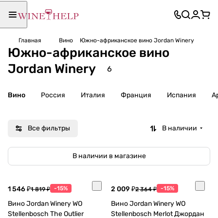
Главная
Вино
Южно-африканское вино Jordan Winery
Южно-африканское вино
Jordan Winery
6
Вино
Россия
Италия
Франция
Испания
А
Все фильтры
В наличии
В наличии в магазине
1 546 ₽
-15%
2 009 ₽
-15%
1 819 ₽
2 364 ₽
Вино Jordan Winery WO
Вино Jordan Winery WO
Stellenbosch The Outlier
Stellenbosch Merlot Джордан