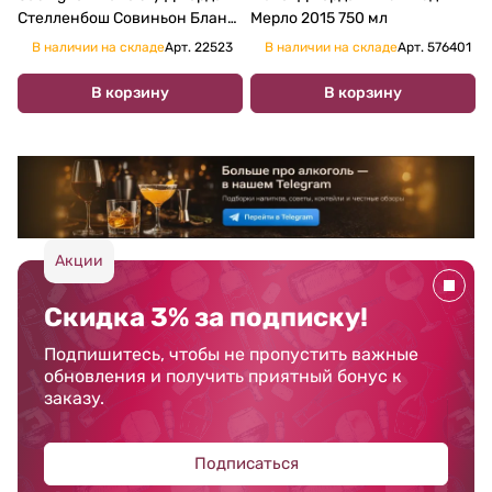
Стелленбош Совиньон Блан
Мерло 2015 750 мл
2016 750 мл
В наличии на складе
Арт.
22523
В наличии на складе
Арт.
576401
В корзину
В корзину
Акции
Скидка 3% за подписку!
Подпишитесь, чтобы не пропустить важные
обновления и получить приятный бонус к
заказу.
Подписаться