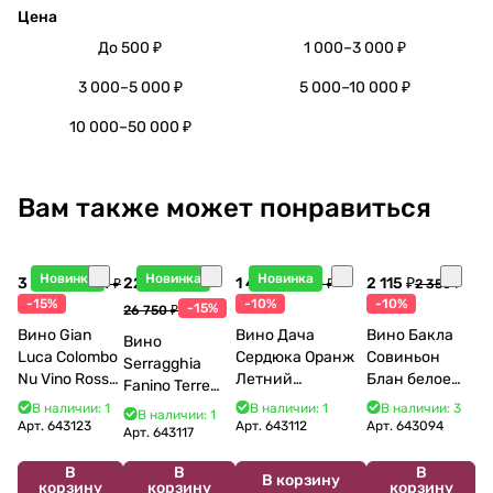
Цена
До 500 ₽
1 000–3 000 ₽
3 000–5 000 ₽
5 000–10 000 ₽
10 000–50 000 ₽
Вам также может понравиться
Новинка
Новинка
Новинка
3 998 ₽
22 738 ₽
1 440 ₽
2 115 ₽
4 704 ₽
1 600 ₽
2 350 ₽
-15%
-10%
-10%
-15%
26 750 ₽
Вино Gian
Вино Дача
Вино Бакла
Вино
Luca Colombo
Сердюка Оранж
Совиньон
Serragghia
Nu Vino Rosso
Летний
Блан белое
Fanino Terre
2025 750 мл
Сибирьковый
сухое 750 мл
Siciliane IGP
В наличии: 1
В наличии: 1
В наличии: 3
В наличии: 1
2024 750 мл
12%
Арт.
643123
Арт.
643112
Арт.
643094
2022 750 мл
Арт.
643117
В
В
В
В корзину
корзину
корзину
корзину