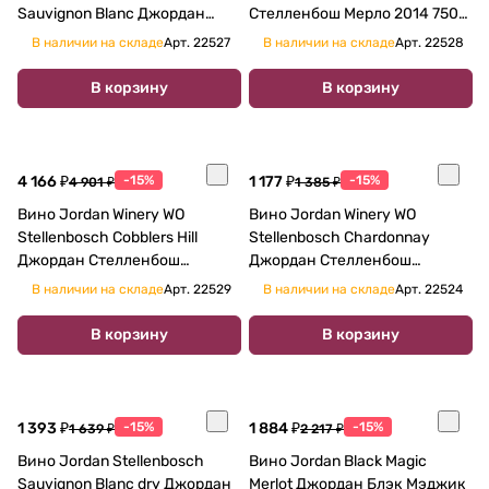
Sauvignon Blanc Джордан
Стелленбош Мерло 2014 750
Стелленбош Аутлайэ
мл
В наличии на складе
Арт.
22527
В наличии на складе
Арт.
22528
Совиньон Блан 2015 750 мл
В корзину
В корзину
4 166 ₽
-15%
1 177 ₽
-15%
4 901 ₽
1 385 ₽
Вино Jordan Winery WO
Вино Jordan Winery WO
Stellenbosch Cobblers Hill
Stellenbosch Chardonnay
Джордан Стелленбош
Джордан Стелленбош
Кобблерз Хилл 2014 750 мл
Шардонне 2018 750 мл
В наличии на складе
Арт.
22529
В наличии на складе
Арт.
22524
В корзину
В корзину
1 393 ₽
-15%
1 884 ₽
-15%
1 639 ₽
2 217 ₽
Вино Jordan Stellenbosch
Вино Jordan Black Magic
Sauvignon Blanc dry Джордан
Merlot Джордан Блэк Мэджик