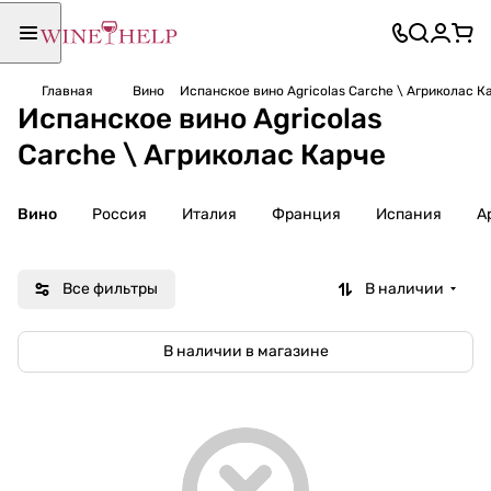
Главная
Вино
Испанское вино Agricolas Carche \ Агриколас К
Испанское вино Agricolas
Carche \ Агриколас Карче
Вино
Россия
Италия
Франция
Испания
А
Все фильтры
В наличии
В наличии в магазине