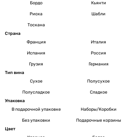
Бордо
Кьянти
Риоха
Шабли
Тоскана
Страна
Франция
Италия
Испания
Россия
Грузия
Германия
Тип вина
Сухое
Полусухое
Полусладкое
Сладкое
Упаковка
В подарочной упаковке
Наборы/Коробки
Без упаковки
Подарочные корзины
Цвет