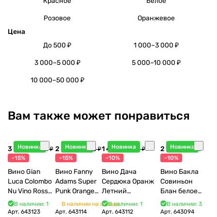
Красное
Белое
Розовое
Оранжевое
Цена
До 500 ₽
1 000–3 000 ₽
3 000–5 000 ₽
5 000–10 000 ₽
10 000–50 000 ₽
Вам также может понравиться
Новинка
Новинка
Новинка
Новинка
3 998 ₽
2 948 ₽
1 440 ₽
2 115 ₽
4 704 ₽
3 468 ₽
1 600 ₽
2 350 ₽
-15%
-15%
-10%
-10%
Вино Gian
Вино Fanny
Вино Дача
Вино Бакла
Luca Colombo
Adams Super
Сердюка Оранж
Совиньон
Nu Vino Rosso
Punk Orange
Летний
Блан белое
2025 750 мл
2022 750 мл
Сибирьковый
сухое 750 мл
В наличии: 1
В наличии на складе
В наличии: 1
В наличии: 3
2024 750 мл
12%
Арт.
643123
Арт.
643114
Арт.
643112
Арт.
643094