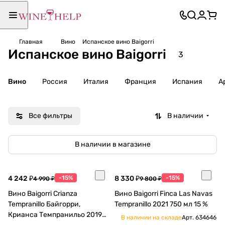
Главная
Вино
Испанское вино Baigorri
Испанское вино Baigorri
3
Вино
Россия
Италия
Франция
Испания
А
Все фильтры
В наличии
В наличии в магазине
4 242 ₽
-15%
8 330 ₽
-15%
4 990 ₽
9 800 ₽
Вино Baigorri Crianza
Вино Baigorri Finca Las Navas
Tempranillo Байгорри,
Tempranillo 2021 750 мл 15 %
Крианса Темпранильо 2019
В наличии на складе
Арт.
634646