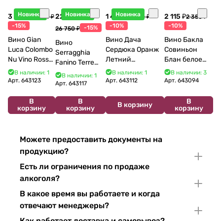
Новинка
Новинка
Новинка
3 998 ₽
22 738 ₽
1 440 ₽
2 115 ₽
4 704 ₽
1 600 ₽
2 350 ₽
-15%
-10%
-10%
-15%
26 750 ₽
Вино Gian
Вино Дача
Вино Бакла
Вино
Luca Colombo
Сердюка Оранж
Совиньон
Serragghia
Nu Vino Rosso
Летний
Блан белое
Fanino Terre
2025 750 мл
Сибирьковый
сухое 750 мл
Siciliane IGP
В наличии: 1
В наличии: 1
В наличии: 3
В наличии: 1
2024 750 мл
12%
Арт.
643123
Арт.
643112
Арт.
643094
2022 750 мл
Арт.
643117
В
В
В
В корзину
корзину
корзину
корзину
Можете предоставить документы на
продукцию?
Есть ли ограничения по продаже
алкоголя?
В какое время вы работаете и когда
отвечают менеджеры?
Как работает доставка и самовывоз?