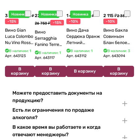
Новинка
Новинка
Новинка
3 998 ₽
22 738 ₽
1 440 ₽
2 115 ₽
4 704 ₽
1 600 ₽
2 350 ₽
-15%
-10%
-10%
-15%
26 750 ₽
Вино Gian
Вино Дача
Вино Бакла
Вино
Luca Colombo
Сердюка Оранж
Совиньон
Serragghia
Nu Vino Rosso
Летний
Блан белое
Fanino Terre
2025 750 мл
Сибирьковый
сухое 750 мл
Siciliane IGP
В наличии: 1
В наличии: 1
В наличии: 3
В наличии: 1
2024 750 мл
12%
Арт.
643123
Арт.
643112
Арт.
643094
2022 750 мл
Арт.
643117
В
В
В
В корзину
корзину
корзину
корзину
Можете предоставить документы на
продукцию?
Есть ли ограничения по продаже
алкоголя?
В какое время вы работаете и когда
отвечают менеджеры?