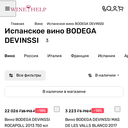
Главная
Вино
Испанское вино BODEGA DEVINSSI
Испанское вино BODEGA
DEVINSSI
3
Вино
Россия
Италия
Франция
Испания
А
Все фильтры
В наличии
В наличии в магазине
22 026 ₽
-15%
3 223 ₽
-15%
25 913 ₽
3 792 ₽
Вино BODEGA DEVINSSI
Вино BODEGA DEVINSSI MAS
ROCAPOLL 2013 750 мл
DE LES VALLS BLANCO 2017