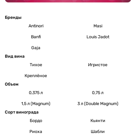
Бренды
Antinori
Masi
Banfi
Louis Jadot
Gaja
Вид вина
Тихое
Игристое
Креплёное
Объем
0,375 л
0,75 л
1,5 л (Magnum)
3 л (Double Magnum)
Сорт винограда
Бордо
Кьянти
Риоха
Шабли