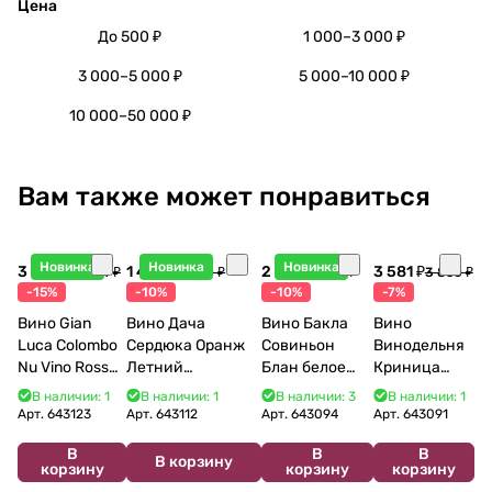
Цена
До 500 ₽
1 000–3 000 ₽
3 000–5 000 ₽
5 000–10 000 ₽
10 000–50 000 ₽
Вам также может понравиться
Новинка
Новинка
Новинка
3 998 ₽
1 440 ₽
2 115 ₽
3 581 ₽
4 704 ₽
1 600 ₽
2 350 ₽
3 850 ₽
-15%
-10%
-10%
-7%
Вино Gian
Вино Дача
Вино Бакла
Вино
Luca Colombo
Сердюка Оранж
Совиньон
Винодельня
Nu Vino Rosso
Летний
Блан белое
Криница
2025 750 мл
Сибирьковый
сухое 750 мл
Арома 2021
В наличии: 1
В наличии: 1
В наличии: 3
В наличии: 1
2024 750 мл
12%
500 мл
Арт.
643123
Арт.
643112
Арт.
643094
Арт.
643091
В
В
В
В корзину
корзину
корзину
корзину