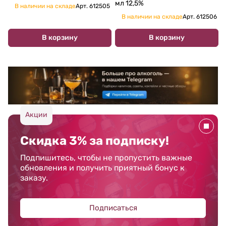
мл 12,5%
В наличии на складе
Арт.
612505
В наличии на складе
Арт.
612506
В корзину
В корзину
Акции
Скидка 3% за подписку!
Подпишитесь, чтобы не пропустить важные
обновления и получить приятный бонус к
заказу.
Подписаться