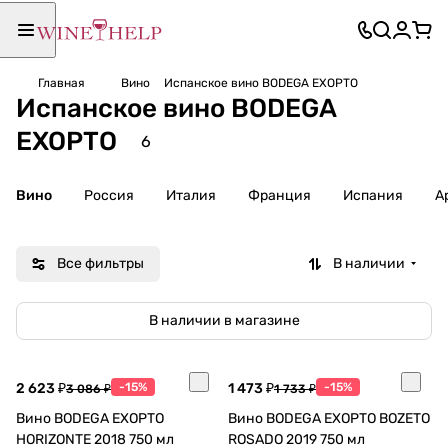
Главная
Вино
Испанское вино BODEGA EXOPTO
Испанское вино BODEGA
EXOPTO
6
Вино
Россия
Италия
Франция
Испания
А
Все фильтры
В наличии
В наличии в магазине
2 623 ₽
-15%
1 473 ₽
-15%
3 086 ₽
1 733 ₽
Вино BODEGA EXOPTO
Вино BODEGA EXOPTO BOZETO
HORIZONTE 2018 750 мл
ROSADO 2019 750 мл