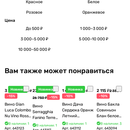
Красное
Белое
Розовое
Оранжевое
Цена
До 500 ₽
1 000–3 000 ₽
3 000–5 000 ₽
5 000–10 000 ₽
10 000–50 000 ₽
Вам также может понравиться
Новинка
Новинка
Новинка
3 998 ₽
22 738 ₽
1 440 ₽
2 115 ₽
4 704 ₽
1 600 ₽
2 350 ₽
-15%
-10%
-10%
-15%
26 750 ₽
Вино Gian
Вино Дача
Вино Бакла
Вино
Luca Colombo
Сердюка Оранж
Совиньон
Serragghia
Nu Vino Rosso
Летний
Блан белое
Fanino Terre
2025 750 мл
Сибирьковый
сухое 750 мл
Siciliane IGP
В наличии: 1
В наличии: 1
В наличии: 3
В наличии: 1
2024 750 мл
12%
Арт.
643123
Арт.
643112
Арт.
643094
2022 750 мл
Арт.
643117