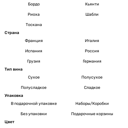
Бордо
Кьянти
Риоха
Шабли
Тоскана
Страна
Франция
Италия
Испания
Россия
Грузия
Германия
Тип вина
Сухое
Полусухое
Полусладкое
Сладкое
Упаковка
В подарочной упаковке
Наборы/Коробки
Без упаковки
Подарочные корзины
Цвет