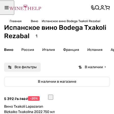
Главная
Вино
Испанское вино Bodega Txakoli Rezabal
Испанское вино Bodega Txakoli
Rezabal
1
Вино
Россия
Италия
Франция
Испания
А
Все фильтры
В наличии
В наличии в магазине
5 392 ₽
-20%
6 740 ₽
Вино Txakoli Lapazaran
Bizkaiko Txakolina 2022 750 мл